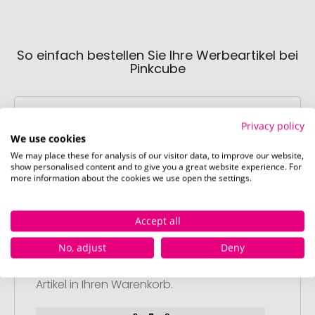
So einfach bestellen Sie Ihre Werbeartikel bei
Pinkcube
Privacy policy
We use cookies
We may place these for analysis of our visitor data, to improve our website,
show personalised content and to give you a great website experience. For
more information about the cookies we use open the settings.
Schritt 1:
Artikelkonfiguration
Wählen Sie Ihre gewünschten
Accept all
Werbeartikel aus und passen Sie diese
No, adjust
Deny
nach Ihren Vorstellungen an.
Anschließend legen Sie die konfigurierten
Artikel in Ihren Warenkorb.