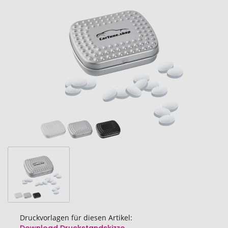
Ende
der
Bildgalerie
springen
Druckvorlagen für diesen Artikel: