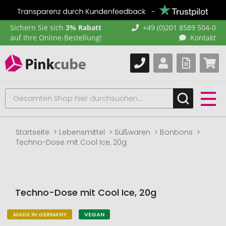
Sichern Sie sich
3% Rabatt
+49 (0)201 8589 504-0
auf Ihre Online-Bestellung!
Kontakt
Startseite
Lebensmittel
Süßwaren
Bonbons
Techno-Dose mit Cool Ice, 20g
Techno-Dose mit Cool Ice, 20g
MADE IN GERMANY
VEGAN
Zum