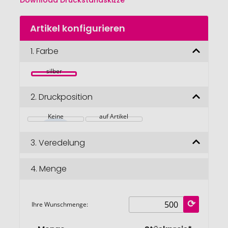
Download Druckstandskizze
Zum
Artikel konfigurieren
Anfang
der
Bildgalerie
1.
Farbe
springen
silber
2.
Druckposition
Keine
auf Artikel
3.
Veredelung
4.
Menge
Ihre Wunschmenge: