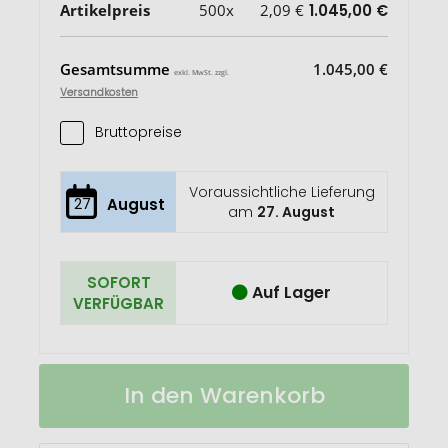
Artikelpreis
500x
2,09 €
1.045,00 €
Gesamtsumme
1.045,00 €
exkl. MwSt. zzgl.
Versandkosten
Bruttopreise
Voraussichtliche Lieferung
27
August
am
27. August
SOFORT
Auf Lager
VERFÜGBAR
Techno-
Auf
In den Warenkorb
Dose
Lager
mit
Cool