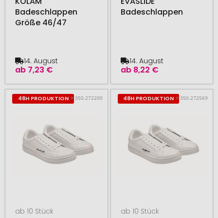
KOLAM
EVASLIDE
Badeschlappen
Badeschlappen
Größe 46/47
14. August
14. August
ab
7,23 €
ab
8,22 €
# 350.272200
# 350.272569
48H PRODUKTION
48H PRODUKTION
ab 10 Stück
ab 10 Stück