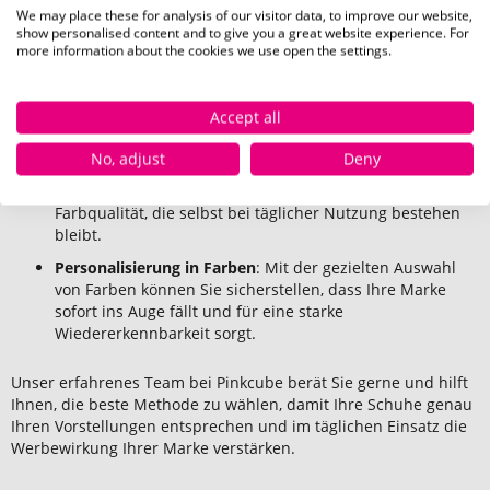
Logo-Schuhe
We may place these for analysis of our visitor data, to improve our website,
show personalised content and to give you a great website experience. For
Je nach Design und gewünschtem Look stehen Ihnen bei
more information about the cookies we use open the settings.
Pinkcube verschiedene Drucktechniken zur Auswahl, um Ihre
Schuhe bedrucken zu lassen. Jede Technik hat dabei ihre
besonderen Vorteile:
Accept all
Transferdruck
: Der Transferdruck eignet sich besonders
No, adjust
Deny
für detailreiche Logos und vollfarbige Designs. Diese
Technik ist langlebig und bietet eine brillante
Farbqualität, die selbst bei täglicher Nutzung bestehen
bleibt.
Personalisierung in Farben
: Mit der gezielten Auswahl
von Farben können Sie sicherstellen, dass Ihre Marke
sofort ins Auge fällt und für eine starke
Wiedererkennbarkeit sorgt.
Unser erfahrenes Team bei Pinkcube berät Sie gerne und hilft
Ihnen, die beste Methode zu wählen, damit Ihre Schuhe genau
Ihren Vorstellungen entsprechen und im täglichen Einsatz die
Werbewirkung Ihrer Marke verstärken.