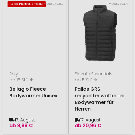
# 500.275362
# 500.279471
48H PRODUKTION
Roly
Elevate Essentials
ab 15 Stück
ab 5 Stück
Bellagio Fleece
Pallas GRS
Bodywarmer Unisex
recycelter wattierter
Bodywarmer für
Herren
17. August
17. August
ab
8,88 €
ab
20,96 €