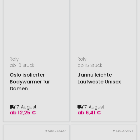
Roly
Roly
ab 10 Stück
ab 15 Stück
Oslo isolierter
Jannu leichte
Bodywarmer für
Laufweste Unisex
Damen
17. August
17. August
ab
12,25 €
ab
6,41 €
# 500.278427
# 140.272971