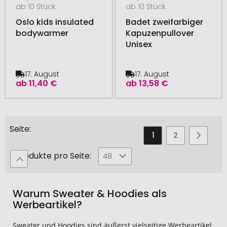
ab 10 Stück
ab 10 Stück
Oslo kids insulated
Badet zweifarbiger
bodywarmer
Kapuzenpullover
Unisex
17. August
17. August
ab
11,40 €
ab
13,58 €
Seite
Sie
Seite
Seite
Seite
Weiter
1
2
3
lesen
Produkte pro Seite:
48
gerade
die
Warum Sweater & Hoodies als
Seite
Werbeartikel?
Sweater und Hoodies sind äußerst vielseitige Werbeartikel,