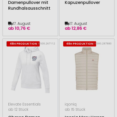
Damenpullover mit
Kapuzenpullover
Rundhalsausschnitt
17. August
17. August
ab
10,76 €
ab
12,86 €
# 500.267112
# 580.287880
48H PRODUKTION
48H PRODUKTION
Elevate Essentials
iqoniq
ab 12 Stück
ab 15 Stück