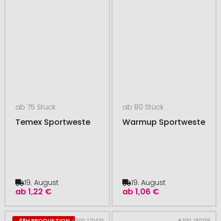
ab 75 Stück
ab 80 Stück
Temex Sportweste
Warmup Sportweste
19. August
19. August
ab
1,22 €
ab
1,06 €
# 500.270435
# 500.280706
48H PRODUKTION