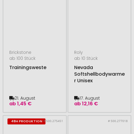
Brickstone
Roly
ab 100 Stück
ab 10 Stück
Trainingsweste
Nevada
Softshellbodywarme
r Unisex
21. August
17. August
ab
1,45 €
ab
12,16 €
# 500.275451
# 500.277018
48H PRODUKTION