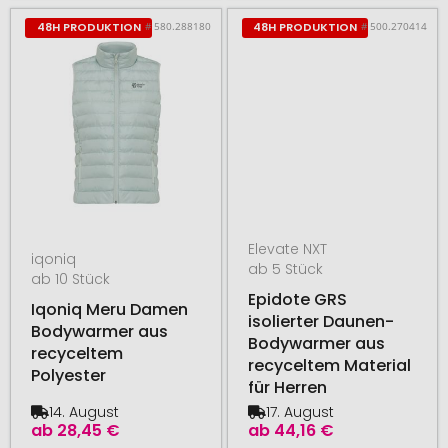
# 580.288180
# 500.270414
48H PRODUKTION
48H PRODUKTION
Elevate NXT
iqoniq
ab 5 Stück
ab 10 Stück
Epidote GRS
Iqoniq Meru Damen
isolierter Daunen-
Bodywarmer aus
Bodywarmer aus
recyceltem
recyceltem Material
Polyester
für Herren
14. August
17. August
ab
28,45 €
ab
44,16 €