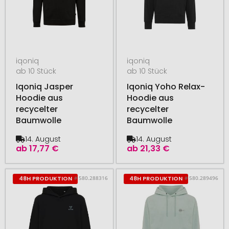
iqoniq
iqoniq
ab 10 Stück
ab 10 Stück
Iqoniq Jasper
Iqoniq Yoho Relax-
Hoodie aus
Hoodie aus
recycelter
recycelter
Baumwolle
Baumwolle
14. August
14. August
ab
17,77 €
ab
21,33 €
# 580.288316
# 580.289496
48H PRODUKTION
48H PRODUKTION