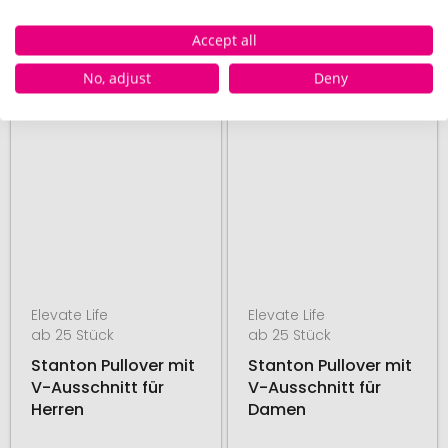
17. August
17. August
ab
17,67 €
ab
27,43 €
Accept all
No, adjust
Deny
# 500.266105
# 500.266119
48H PRODUKTION
48H PRODUKTION
Elevate Life
Elevate Life
ab 25 Stück
ab 25 Stück
Stanton Pullover mit
Stanton Pullover mit
V-Ausschnitt für
V-Ausschnitt für
Herren
Damen