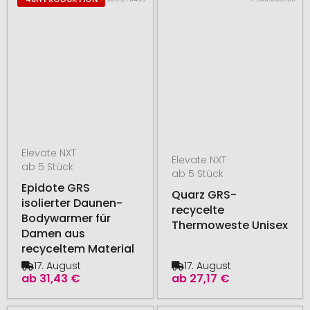
Elevate NXT
Elevate NXT
ab 5 Stück
ab 5 Stück
Epidote GRS
Quarz GRS-
isolierter Daunen-
recycelte
Bodywarmer für
Thermoweste Unisex
Damen aus
recyceltem Material
17. August
17. August
ab
31,43 €
ab
27,17 €