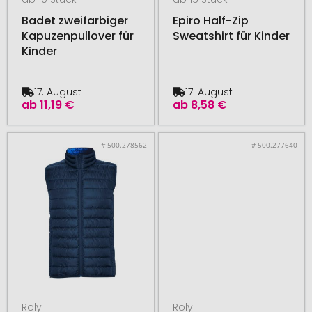
Badet zweifarbiger
Epiro Half-Zip
Kapuzenpullover für
Sweatshirt für Kinder
Kinder
17. August
17. August
ab
11,19 €
ab
8,58 €
# 500.278562
# 500.277640
Roly
Roly