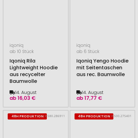
iqoniq
iqoniq
ab 10 Stück
ab 6 Stück
Iqoniq Rila
Iqoniq Yengo Hoodie
Lightweight Hoodie
mit Seitentaschen
aus recycelter
aus rec. Baumwolle
Baumwolle
14. August
14. August
ab
16,03 €
ab
17,77 €
# 580.286911
# 500.275401
48H PRODUKTION
48H PRODUKTION