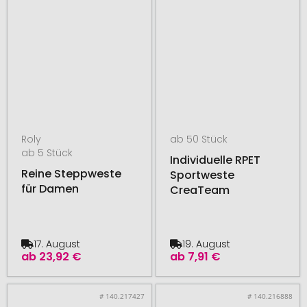
Roly
ab 50 Stück
ab 5 Stück
Individuelle RPET
Reine Steppweste
Sportweste
für Damen
CreaTeam
17. August
19. August
ab
23,92 €
ab
7,91 €
# 140.217427
# 140.216888