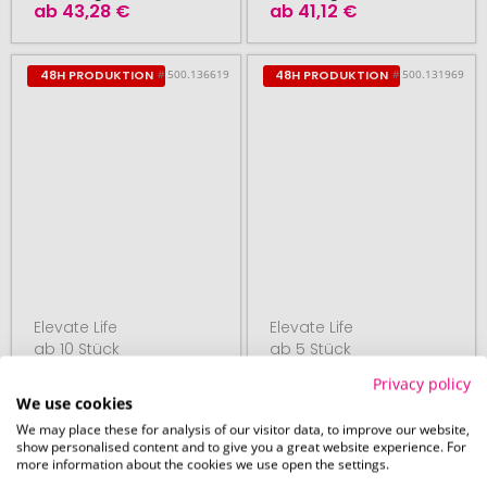
ab
43,28 €
ab
41,12 €
# 500.136619
# 500.131969
48H PRODUKTION
48H PRODUKTION
Elevate Life
Elevate Life
ab 10 Stück
ab 5 Stück
Surrey Sweatshirt
Arora
Privacy policy
We use cookies
mit
Kapuzensweatjacke
Rundhalsausschnitt
für Herren
We may place these for analysis of our visitor data, to improve our website,
show personalised content and to give you a great website experience. For
Unisex
more information about the cookies we use open the settings.