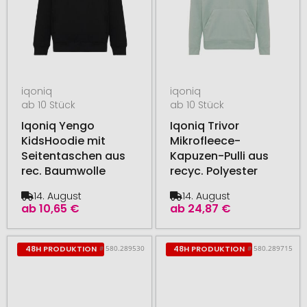
iqoniq
iqoniq
ab 10 Stück
ab 10 Stück
Iqoniq Yengo
Iqoniq Trivor
KidsHoodie mit
Mikrofleece-
Seitentaschen aus
Kapuzen-Pulli aus
rec. Baumwolle
recyc. Polyester
14. August
14. August
ab
10,65 €
ab
24,87 €
# 580.289530
# 580.289715
48H PRODUKTION
48H PRODUKTION