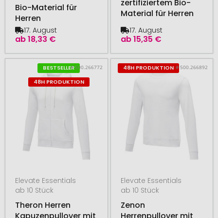
zertifiziertem Bio-
Bio-Material für
Material für Herren
Herren
17. August
17. August
ab
18,33 €
ab
15,35 €
# 500.266772
# 500.266892
BESTSELLER
48H PRODUKTION
48H PRODUKTION
Elevate Essentials
Elevate Essentials
ab 10 Stück
ab 10 Stück
Theron Herren
Zenon
Kapuzenpullover mit
Herrenpullover mit