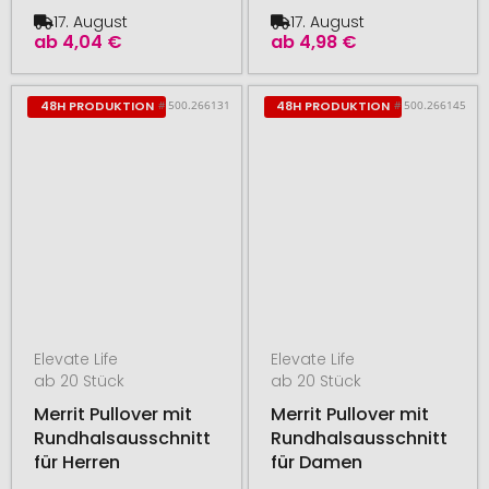
17. August
17. August
ab
4,04 €
ab
4,98 €
# 500.266131
# 500.266145
48H PRODUKTION
48H PRODUKTION
Elevate Life
Elevate Life
ab 20 Stück
ab 20 Stück
Merrit Pullover mit
Merrit Pullover mit
Rundhalsausschnitt
Rundhalsausschnitt
für Herren
für Damen