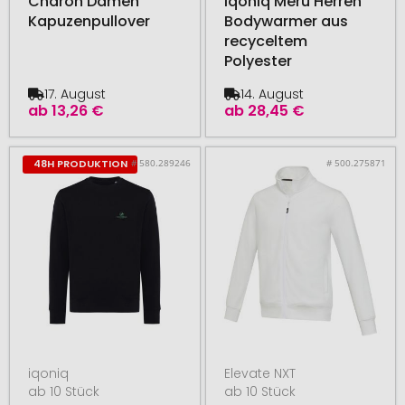
Charon Damen
Iqoniq Meru Herren
Kapuzenpullover
Bodywarmer aus
recyceltem
Polyester
17. August
14. August
ab
13,26 €
ab
28,45 €
# 580.289246
# 500.275871
48H PRODUKTION
iqoniq
Elevate NXT
ab 10 Stück
ab 10 Stück