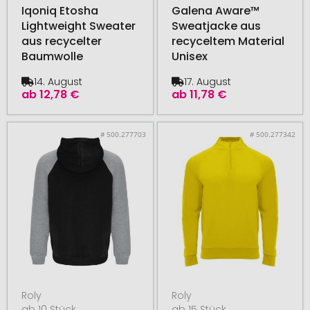
Iqoniq Etosha
Galena Aware™
Lightweight Sweater
Sweatjacke aus
aus recycelter
recyceltem Material
Baumwolle
Unisex
14. August
17. August
ab
12,78 €
ab
11,78 €
# 500.277703
# 500.277342
Roly
Roly
ab 10 Stück
ab 15 Stück