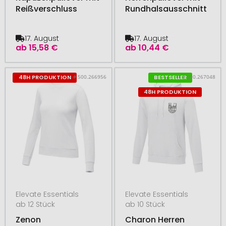
Reißverschluss
Rundhalsausschnitt
17. August
17. August
ab
15,58 €
ab
10,44 €
# 500.266956
# 500.267048
48H PRODUKTION
BESTSELLER
48H PRODUKTION
Elevate Essentials
Elevate Essentials
ab 12 Stück
ab 10 Stück
Zenon
Charon Herren