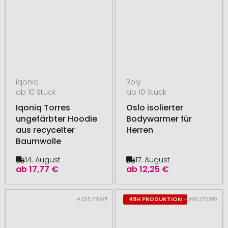
iqoniq
Roly
ab 10 Stück
ab 10 Stück
Iqoniq Torres
Oslo isolierter
ungefärbter Hoodie
Bodywarmer für
aus recycelter
Herren
Baumwolle
14. August
17. August
ab
17,77 €
ab
12,25 €
# 255.19569
# 500.275386
48H PRODUKTION