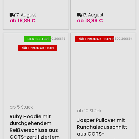
17. August
17. August
ab
18,89 €
ab
18,89 €
# 500.266616
# 500.266694
BESTSELLER
48H PRODUKTION
48H PRODUKTION
ab 5 Stück
ab 10 Stück
Ruby Hoodie mit
Jasper Pullover mit
durchgehendem
Rundhalsausschnitt
Reißverschluss aus
aus GOTS-
GOTS-zertifiziertem