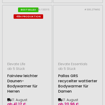
# 500.133315
# 500.279492
BESTSELLER
48H PRODUKTION
Elevate Life
Elevate Essentials
ab 5 Stück
ab 5 Stück
Fairview leichter
Pallas GRS
Daunen-
recycelter wattierter
Bodywarmer für
Bodywarmer für
Herren
Damen
17. August
17. August
ab
41,12 €
ab
20,96 €