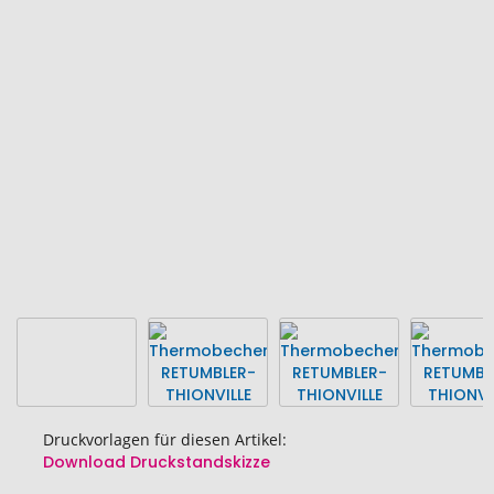
Ende
der
Bildgalerie
springen
Druckvorlagen für diesen Artikel:
Download Druckstandskizze