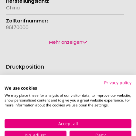
China
96170000
Mehr anzeigen
Druckposition
Die bei diesem Produkt bedruckbaren Positionen
Privacy policy
sind in den Bildern exemplarisch dargestellt.
We use cookies
We may place these for analysis of our visitor data, to improve our website,
show personalised content and to give you a great website experience. For
more information about the cookies we use open the settings.
Linke Seite, oben (4,61 x 3,69 cm)
Schnell und einfach
hier
die Standskizze
Accept all
herunterladen.
No, adjust
Deny