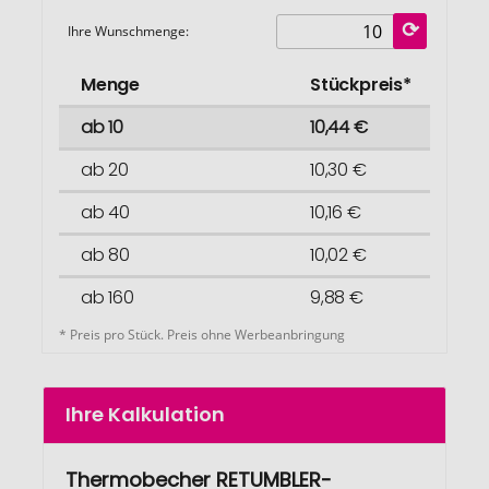
Ihre Wunschmenge:
Menge
Stückpreis*
ab 10
10,44 €
ab 20
10,30 €
ab 40
10,16 €
ab 80
10,02 €
ab 160
9,88 €
* Preis pro Stück. Preis ohne Werbeanbringung
Ihre Kalkulation
Thermobecher RETUMBLER-