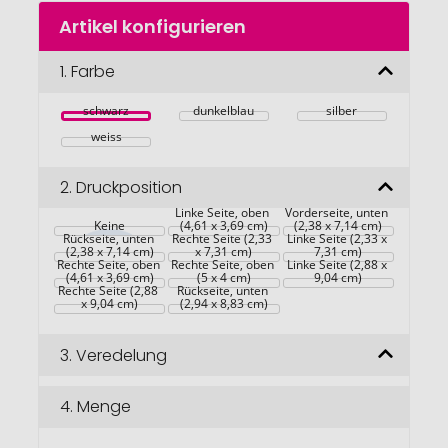
Zum
Artikel konfigurieren
Anfang
der
Bildgalerie
1.
Farbe
springen
schwarz
dunkelblau
silber
weiss
2.
Druckposition
Linke Seite, oben 
Vorderseite, unten 
Keine
(4,61 x 3,69 cm)
(2,38 x 7,14 cm)
Rückseite, unten 
Rechte Seite (2,33 
Linke Seite (2,33 x 
(2,38 x 7,14 cm)
x 7,31 cm)
7,31 cm)
Rechte Seite, oben 
Rechte Seite, oben 
Linke Seite (2,88 x 
(4,61 x 3,69 cm)
(5 x 4 cm)
9,04 cm)
Rechte Seite (2,88 
Rückseite, unten 
x 9,04 cm)
(2,94 x 8,83 cm)
3.
Veredelung
4.
Menge