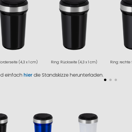
Vorderseite (4,3 x 1 cm)
Ring: Rückseite (4,3 x 1 cm)
Ring: rechte 
nd einfach
hier
die Standskizze herunterladen.