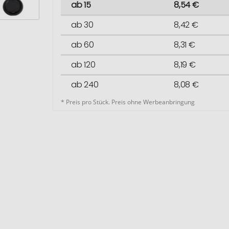
ab 15
8,54 €
ab 30
8,42 €
ab 60
8,31 €
ab 120
8,19 €
ab 240
8,08 €
* Preis pro Stück. Preis ohne Werbeanbringung