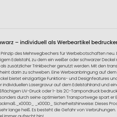
arz – individuell als Werbeartikel bedrucke
s Prinzip des Mehrwegbechers für Werbebotschaften neu. 
gem Edelstahl, zu dem ein weißer oder schwarzer Deckel 
ls zusätzlicher Trinkbecher genutzt werden. Mit den tran
cheint darin zu schweben. Eine Werbeanbringung auf dem
eckel bietet einzigartige Funktions- und Designfeatures 
er individuellen Lasergravur auf dem Edelstahlrand und 
roßflächigen UV-Druck oder 1- bis 2C-Tampondruck bedru
Besonders durch seine optimierten Transportwege spart er E
 Packmaß._x000D_ _x000D_ Sicherheitshinweise: Dieses Prod
 sehr lange heiß. Es besteht die Gefahr von Verbrühungen.
kel immer aufrecht hin!