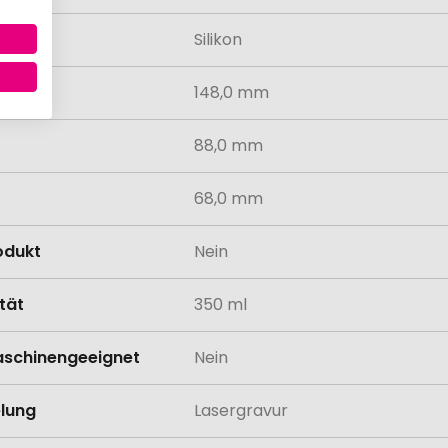
al
Silikon
148,0 mm
88,0 mm
68,0 mm
odukt
Nein
tät
350 ml
schinengeeignet
Nein
lung
Lasergravur