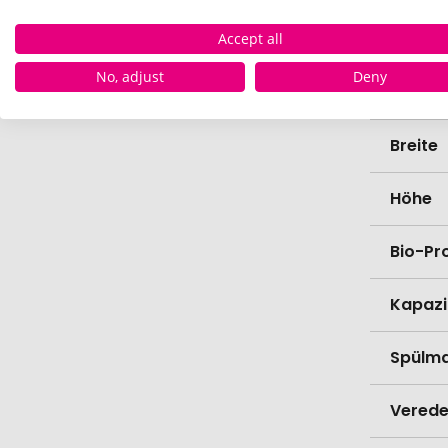
Materi
Accept all
No, adjust
Deny
Länge
Breite
Höhe
Bio-Pr
Kapazi
Spülma
Verede