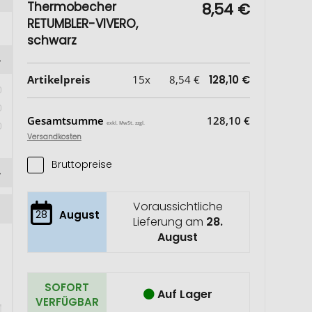
Thermobecher
8,54 €
RETUMBLER-VIVERO,
schwarz
Artikelpreis
15x
8,54 €
128,10 €
 
 
Gesamtsumme
128,10 €
exkl. MwSt. zzgl.
Versandkosten
Bruttopreise
Voraussichtliche
28
August
Lieferung am
28.
August
SOFORT
Auf Lager
VERFÜGBAR