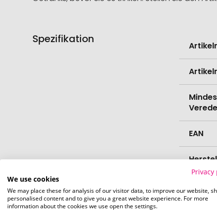
Spezifikation
Weitere
Artike
Informati
Artike
Mindes
Verede
EAN
Herste
Privacy 
We use cookies
Zollta
We may place these for analysis of our visitor data, to improve our website, s
personalised content and to give you a great website experience. For more
information about the cookies we use open the settings.
Farbe