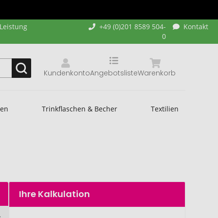
-Leistung
+49 (0)201 8589 504-
Kontakt
0
Kundenkonto
Angebotsliste
Warenkorb
hen
Trinkflaschen & Becher
Textilien
Ihre Kalkulation