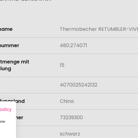
lname
Thermobecher RETUMBLER-VIVE
onen
lnummer
480.274071
tmenge mit
15
lung
4070025242132
llungsland
China
policy
rifnummer
73239300
how
schwarz