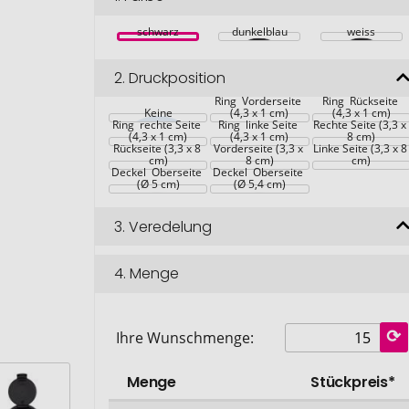
schwarz
dunkelblau
weiss
2.
Druckposition
Ring  Vorderseite 
Ring  Rückseite 
Keine
(4,3 x 1 cm)
(4,3 x 1 cm)
Ring  rechte Seite 
Ring  linke Seite 
Rechte Seite (3,3 x
(4,3 x 1 cm)
(4,3 x 1 cm)
8 cm)
Rückseite (3,3 x 8 
Vorderseite (3,3 x 
Linke Seite (3,3 x 8
cm)
8 cm)
cm)
Deckel  Oberseite 
Deckel  Oberseite 
(Ø 5 cm)
(Ø 5,4 cm)
3.
Veredelung
4.
Menge
Ihre Wunschmenge:
Menge
Stückpreis*