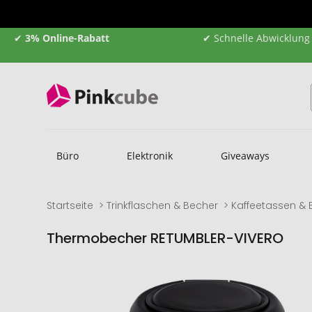
✔
3% Online-Rabatt
✔ Schnelle Abwicklung
Büro
Elektronik
Giveaways
Startseite
Trinkflaschen & Becher
Kaffeetassen & 
Thermobecher RETUMBLER-VIVERO
Zum
Zum
Ende
Anfang
der
der
Bildgalerie
Bildgalerie