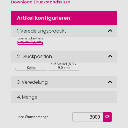
Download Druckstandskizze
Zum
Artikel konfigurieren
Anfang
der
Bildgalerie
1.
Veredelungsprodukt
Traubenzuckerherzen 
bunt Werbetüte, 
springen
Traubenzuckerherzen 
bunt, ca. 9 g, weiß
2.
Druckposition
auf Artikel (6,0 x 
Keine
9,0 cm)
3.
Veredelung
4.
Menge
Ihre Wunschmenge: