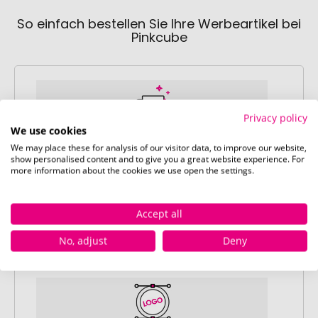
So einfach bestellen Sie Ihre Werbeartikel bei
Pinkcube
Privacy policy
We use cookies
We may place these for analysis of our visitor data, to improve our website,
Schritt 1:
show personalised content and to give you a great website experience. For
Artikelkonfiguration
more information about the cookies we use open the settings.
Wählen Sie Ihre gewünschten
Werbeartikel aus und passen Sie diese
Accept all
nach Ihren Vorstellungen an.
Anschließend legen Sie die konfigurierten
No, adjust
Deny
Artikel in Ihren Warenkorb.