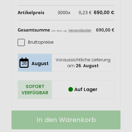
Artikelpreis
3000x
0,23 €
690,00 €
Gesamtsumme
690,00 €
Versandkosten
exkl. MwSt. zzgl.
Bruttopreise
Voraussichtliche Lieferung
26
August
am
26. August
SOFORT
Auf Lager
VERFÜGBAR
Traubenzuckerherzen
Auf
In den Warenkorb
bunt
Lager
Werbetüte