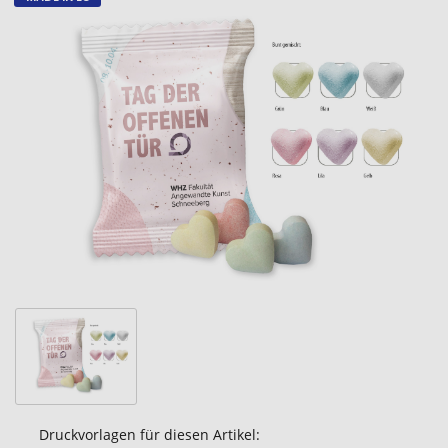
Zum
Ende
der
Bildgalerie
springen
Druckvorlagen für diesen Artikel: