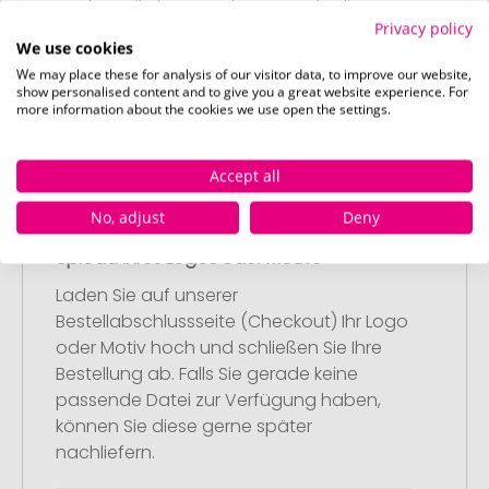
Werbeartikel aus und passen Sie diese
Privacy policy
nach Ihren Vorstellungen an.
We use cookies
Anschließend legen Sie die konfigurierten
We may place these for analysis of our visitor data, to improve our website,
Artikel in Ihren Warenkorb.
show personalised content and to give you a great website experience. For
more information about the cookies we use open the settings.
Accept all
No, adjust
Deny
Schritt 2:
Upload Ihres Logos oder Motivs
Laden Sie auf unserer
Bestellabschlussseite (Checkout) Ihr Logo
oder Motiv hoch und schließen Sie Ihre
Bestellung ab. Falls Sie gerade keine
passende Datei zur Verfügung haben,
können Sie diese gerne später
nachliefern.