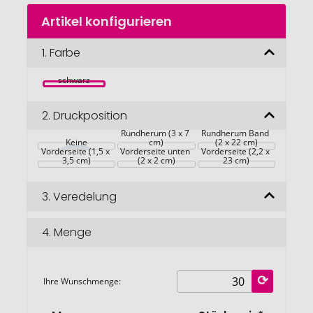
Zum
Artikel konfigurieren
Anfang
der
Bildgalerie
1.
Farbe
springen
schwarz
2.
Druckposition
Rundherum (3 x 7 
Rundherum Band 
Keine
cm)
(2 x 22 cm)
Vorderseite (1,5 x 
Vorderseite unten 
Vorderseite (2,2 x 
3,5 cm)
(2 x 2 cm)
23 cm)
3.
Veredelung
4.
Menge
Ihre Wunschmenge: