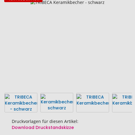
Zum
Ende
der
Bildgalerie
springen
Druckvorlagen für diesen Artikel:
Download Druckstandskizze