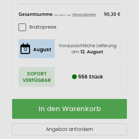
Gesamtsumme
90,30 €
Versandkosten
exkl. MwSt. zzgl.
Bruttopreise
Voraussichtliche Lieferung
12
August
am
12. August
SOFORT
556 Stück
VERFÜGBAR
TRIBECA
Auf
In den Warenkorb
Keramikbecher
Lager
Angebot anfordern