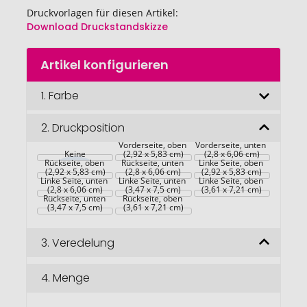
Druckvorlagen für diesen Artikel:
Download Druckstandskizze
Zum
Artikel konfigurieren
Anfang
der
Bildgalerie
1.
Farbe
springen
2.
Druckposition
Vorderseite, oben 
Vorderseite, unten 
Keine
(2,92 x 5,83 cm)
(2,8 x 6,06 cm)
Rückseite, oben 
Rückseite, unten 
Linke Seite, oben 
(2,92 x 5,83 cm)
(2,8 x 6,06 cm)
(2,92 x 5,83 cm)
Linke Seite, unten 
Linke Seite, unten 
Linke Seite, oben 
(2,8 x 6,06 cm)
(3,47 x 7,5 cm)
(3,61 x 7,21 cm)
Rückseite, unten 
Rückseite, oben 
(3,47 x 7,5 cm)
(3,61 x 7,21 cm)
3.
Veredelung
4.
Menge