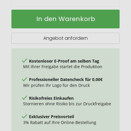
Thermobecher
Auf
In den Warenkorb
RETUMBLER-
Lager
myKINGS
CANYON
900
Angebot anfordern
Kostenloser E-Proof am selben Tag
Mit Ihrer Freigabe startet die Produktion
Professioneller Datencheck für 0,00€
Wir prüfen Ihr Logo für den Druck
Risikofreies Einkaufen
Stornieren ohne Risiko bis zur Druckfreigabe
Exklusiver Preisvorteil
3% Rabatt auf Ihre Online-Bestellung