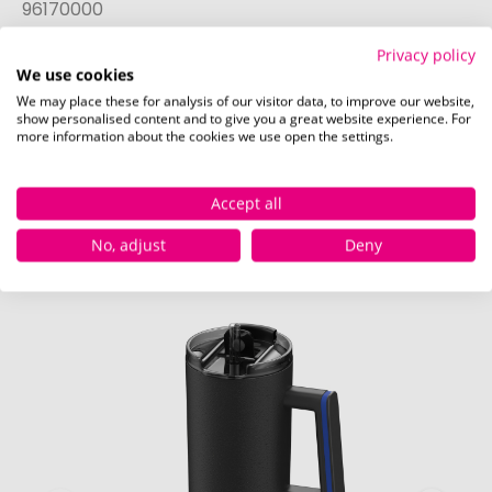
96170000
Privacy policy
Mehr anzeigen
We use cookies
We may place these for analysis of our visitor data, to improve our website,
show personalised content and to give you a great website experience. For
more information about the cookies we use open the settings.
Druckposition
Die bei diesem Produkt bedruckbaren Positionen
Accept all
sind in den Bildern exemplarisch dargestellt.
No, adjust
Deny