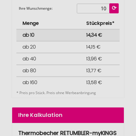
Ihre Wunschmenge:
Menge
Stückpreis*
ab 10
14,34 €
ab 20
14,15 €
ab 40
13,96 €
ab 80
13,77 €
ab 160
13,58 €
* Preis pro Stück. Preis ohne Werbeanbringung
Ihre Kalkulation
Thermobecher RETUMBLER-myKINGS