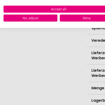
Höhe
Accept all
Bio-Pr
No, adjust
Deny
Spülma
Verede
Lieferz
Werbe
Lieferz
Werbe
Menge 
Lagerb