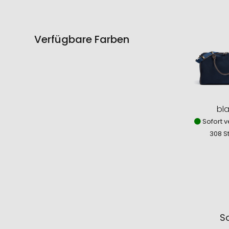
Verfügbare Farben
bl
Sofort v
308 S
So