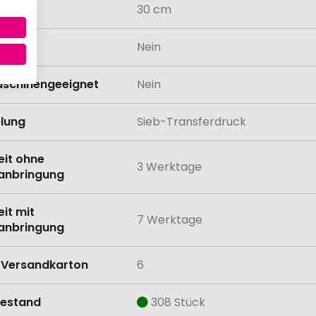
30 cm
odukt
Nein
schinengeeignet
Nein
lung
Sieb-Transferdruck
eit ohne
3 Werktage
anbringung
eit mit
7 Werktage
anbringung
Versandkarton
6
estand
308 Stück