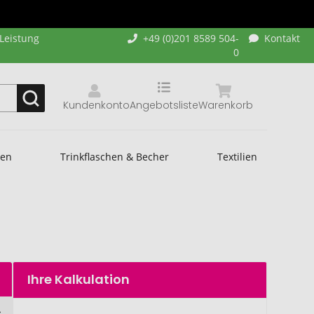
-Leistung
+49 (0)201 8589 504-
Kontakt
0
Kundenkonto
Angebotsliste
Warenkorb
hen
Trinkflaschen & Becher
Textilien
Ihre Kalkulation