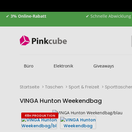
✔
3% Online-Rabatt
✔ Schnelle Abwicklung
Büro
Elektronik
Giveaways
Startseite
Taschen
Sport & Freizeit
Sporttasche
VINGA Hunton Weekendbag
Zum
Zum
48H PRODUKTION
Ende
Anfang
der
der
Bildgalerie
Bildgalerie