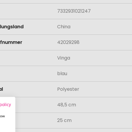
7332931021247
llungsland
China
rifnummer
42029298
Vinga
blau
al
Polyester
48,5 cm
policy
how
25 cm