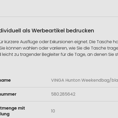
viduell als Werbeartikel bedrucken
kürzere Ausflüge oder Exkursionen eignet. Die Tasche hat 
t. Sie können wählen oder variieren, wie Sie die Tasche tra
d leicht zu tragender Begleiter für die Tage, an denen Sie 
lname
VINGA Hunton Weekendbag/bla
onen
lnummer
580.285642
tmenge mit
10
lung