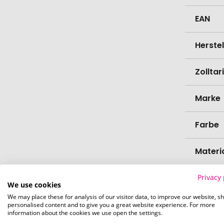
EAN
Herste
Zollta
Marke
Farbe
Materi
Länge
Privacy 
We use cookies
We may place these for analysis of our visitor data, to improve our website, s
Breite
personalised content and to give you a great website experience. For more
information about the cookies we use open the settings.