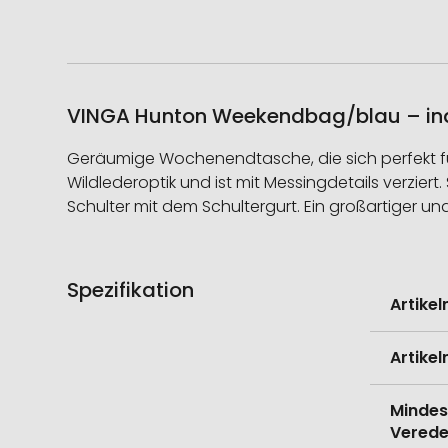
VINGA Hunton Weekendbag/blau – indi
Geräumige Wochenendtasche, die sich perfekt für 
Wildlederoptik und ist mit Messingdetails verzier
Schulter mit dem Schultergurt. Ein großartiger un
Spezifikation
Weitere
Artike
Informati
Artike
Mindes
Verede