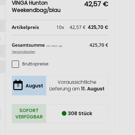
VINGA Hunton
42,57 €
Weekendbag/blau
Artikelpreis
10x
42,57 €
425,70 €
Gesamtsumme
425,70 €
exkl. MwSt. zzgl.
Versandkosten
Bruttopreise
Voraussichtliche
11
August
Lieferung am
11. August
SOFORT
308 Stück
VERFÜGBAR