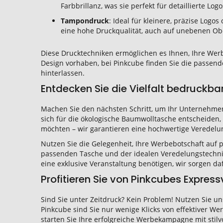
Farbbrillanz, was sie perfekt für detaillierte Lo
Tampondruck
: Ideal für kleinere, präzise Log
eine hohe Druckqualität, auch auf unebenen Ob
Diese Drucktechniken ermöglichen es Ihnen, Ihre Werb
Design vorhaben, bei Pinkcube finden Sie die passen
hinterlassen.
Entdecken Sie die Vielfalt bedruckb
Machen Sie den nächsten Schritt, um Ihr Unternehmen
sich für die ökologische Baumwolltasche entscheiden,
möchten – wir garantieren eine hochwertige Veredelun
Nutzen Sie die Gelegenheit, Ihre Werbebotschaft auf 
passenden Tasche und der idealen Veredelungstechnik
eine exklusive Veranstaltung benötigen, wir sorgen d
Profitieren Sie von Pinkcubes Expres
Sind Sie unter Zeitdruck? Kein Problem! Nutzen Sie u
Pinkcube sind Sie nur wenige Klicks von effektiver W
starten Sie Ihre erfolgreiche Werbekampagne mit stilv