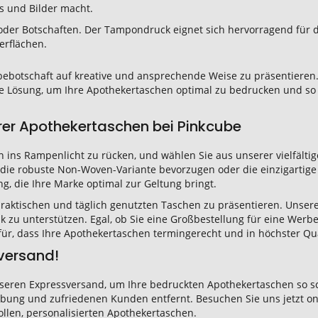
gos und Bilder macht.
os oder Botschaften. Der Tampondruck eignet sich hervorragend für d
erflächen.
ebotschaft auf kreative und ansprechende Weise zu präsentieren. 
de Lösung, um Ihre Apothekertaschen optimal zu bedrucken und so
arer Apothekertaschen bei Pinkcube
 ins Rampenlicht zu rücken, und wählen Sie aus unserer vielfälti
 die robuste Non-Woven-Variante bevorzugen oder die einzigartige
g, die Ihre Marke optimal zur Geltung bringt.
praktischen und täglich genutzten Taschen zu präsentieren. Unsere
 zu unterstützen. Egal, ob Sie eine Großbestellung für eine Wer
afür, dass Ihre Apothekertaschen termingerecht und in höchster Q
sversand!
nseren Expressversand, um Ihre bedruckten Apothekertaschen so sc
erbung und zufriedenen Kunden entfernt. Besuchen Sie uns jetzt on
ollen, personalisierten Apothekertaschen.