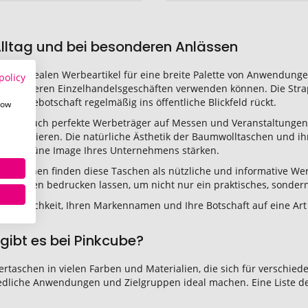
 Alltag und bei besonderen Anlässen
einem idealen Werbeartikel für eine breite Palette von Anwendungen
policy
h in anderen Einzelhandelsgeschäften verwenden können. Die Stra
e Werbebotschaft regelmäßig ins öffentliche Blickfeld rückt.
how
chen auch perfekte Werbeträger auf Messen und Veranstaltungen. 
 präsentieren. Die natürliche Ästhetik der Baumwolltaschen und 
n das grüne Image Ihres Unternehmens stärken.
ampagnen finden diese Taschen als nützliche und informative We
aktdaten bedrucken lassen, um nicht nur ein praktisches, sonder
e Möglichkeit, Ihren Markennamen und Ihre Botschaft auf eine Art 
gibt es bei Pinkcube?
kertaschen in vielen Farben und Materialien, die sich für verschied
hiedliche Anwendungen und Zielgruppen ideal machen. Eine Liste d