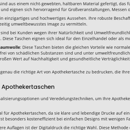
sind aus einem nicht-gewebten, haltbaren Material gefertigt, das fü
on und eignen sich hervorragend für Großveranstaltungen, Messen 
 ein einzigartiges und hochwertiges Aussehen. Ihre robuste Beschaf
hzeitig umweltbewusstes Image zu vermitteln.
sind bei Kunden wegen ihrer Natürlichkeit und Umweltfreundlichke
e. Diese Taschen eignen sich ideal für den Einzelhandel oder als
 Baumwolle
: Diese Taschen bieten die gleichen Vorteile wie norma
ie frei von schädlichen Substanzen sind und unter umweltfreundlic
roßen Wert auf Nachhaltigkeit und gesundheitliche Verträglichkeit
t, genau die richtige Art von Apothekertasche zu bedrucken, die Ih
re Apothekertaschen
onalisierungsoptionen und Veredelungstechniken, um Ihre Apothek
eal für Apothekertaschen, da sie klare und lebendige Drucke auf ein
ist besonders kosteneffizient bei einfachen Designs mit wenigen 
ere Auflagen ist der Digitaldruck die richtige Wahl. Diese Methode