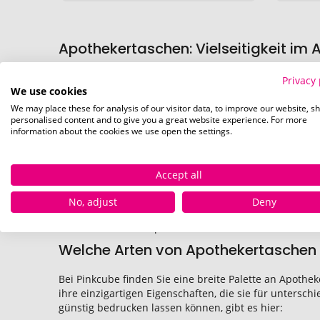
Apothekertaschen: Vielseitigkeit im
Die Vielseitigkeit der Apothekertaschen macht sie zu 
Privacy 
We use cookies
die Ihre Kunden nicht nur in Apotheken, sondern auc
zu einem bevorzugten Begleiter bei Einkäufen, was Ihr
We may place these for analysis of our visitor data, to improve our website, s
personalised content and to give you a great website experience. For more
Neben ihrem alltäglichen Gebrauch sind Apothekertas
information about the cookies we use open the settings.
Firmenlogo oder Ihre Kampagnenbotschaft effektiv zu
zudem Ihr Engagement für Nachhaltigkeit und könne
Accept all
Auch in Bildungseinrichtungen oder bei Gesundheitsk
gesundheitsbezogenen Informationen, Tipps oder Kont
No, adjust
Deny
In jedem dieser Szenarien bieten Apothekertaschen di
auch ästhetisch ansprechend ist.
Welche Arten von Apothekertaschen 
Bei Pinkcube finden Sie eine breite Palette an Apothe
ihre einzigartigen Eigenschaften, die sie für untersc
günstig bedrucken lassen können, gibt es hier: