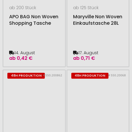
ab 200 Stück
ab 125 Stück
APO BAG Non Woven
Maryville Non Woven
Shopping Tasche
Einkaufstasche 28L
14. August
17. August
ab
0,42 €
ab
0,71 €
# 550.200862
# 550.20068
48H PRODUKTION
48H PRODUKTION