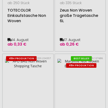
ab 250 Stück
ab 335 Stück
TOTECOLOR
Zeus Non Woven
Einkaufstasche Non
große Tragetasche
Woven
6L
14. August
17. August
ab
0,33 €
ab
0,26 €
# 350.224357
# 500.127486
48H PRODUKTION
BESTSELLER
48H PRODUKTION