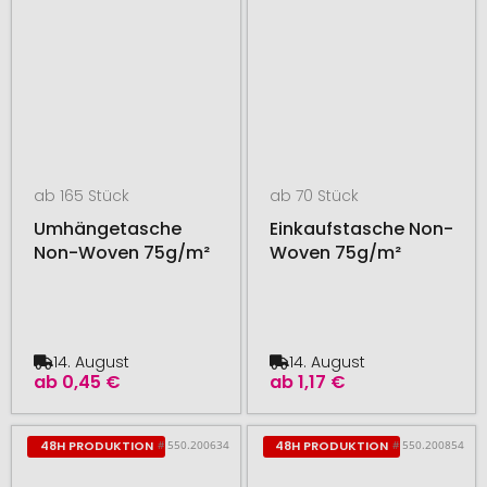
ab 165 Stück
ab 70 Stück
Umhängetasche
Einkaufstasche Non-
Non-Woven 75g/m²
Woven 75g/m²
14. August
14. August
ab
0,45 €
ab
1,17 €
# 550.200634
# 550.200854
48H PRODUKTION
48H PRODUKTION