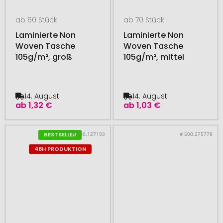
ab 60 Stück
ab 70 Stück
Laminierte Non
Laminierte Non
Woven Tasche
Woven Tasche
105g/m², groß
105g/m², mittel
14. August
14. August
ab
1,32 €
ab
1,03 €
# 500.127193
# 500.275778
BESTSELLER
48H PRODUKTION