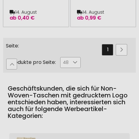
14. August
14. August
ab
0,40 €
ab
0,99 €
Seite
Sie
Seite
Seite
Weiter
1
2
lesen
Produkte pro Seite:
48
gerade
die
Seite
Geschäftskunden, die sich für Non-
Woven-Taschen mit gedrucktem Logo
entschieden haben, interessierten sich
auch für folgende Werbeartikel-
Kategorien: