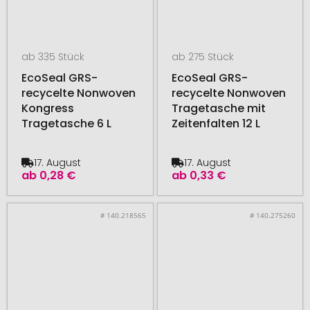
ab 335 Stück
ab 275 Stück
EcoSeal GRS-
EcoSeal GRS-
recycelte Nonwoven
recycelte Nonwoven
Kongress
Tragetasche mit
Tragetasche 6 L
Zeitenfalten 12 L
17. August
17. August
ab
0,28 €
ab
0,33 €
# 140.218565
# 140.275260