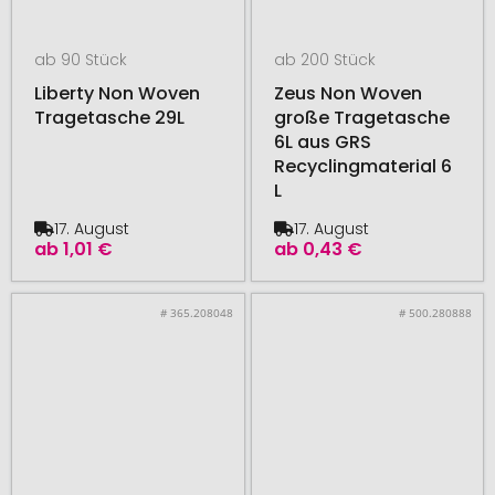
ab 90 Stück
ab 200 Stück
Liberty Non Woven
Zeus Non Woven
Tragetasche 29L
große Tragetasche
6L aus GRS
Recyclingmaterial 6
L
17. August
17. August
ab
1,01 €
ab
0,43 €
# 365.208048
# 500.280888