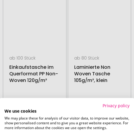
ab 100 Stück
ab 80 Stück
Einkaufstasche im
Laminierte Non
Querformat PP Non-
Woven Tasche
Woven 120g/m²
105g/m², klein
14. August
14. August
Privacy policy
ab
0,85 €
ab
0,95 €
We use cookies
We may place these for analysis of our visitor data, to improve our website,
show personalised content and to give you a great website experience. For
# 365.20627
# 365.206564
48H PRODUKTION
48H PRODUKTION
more information about the cookies we use open the settings.