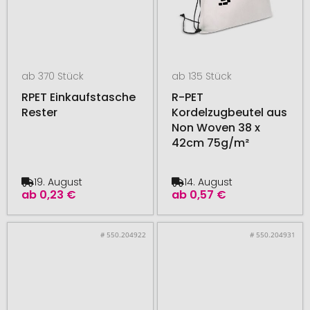
ab 370 Stück
ab 135 Stück
RPET Einkaufstasche
R-PET
Rester
Kordelzugbeutel aus
Non Woven 38 x
42cm 75g/m²
19. August
14. August
ab
0,23 €
ab
0,57 €
# 550.204922
# 550.204931