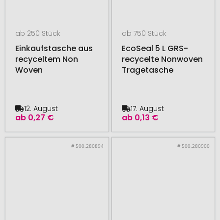
ab 250 Stück
ab 750 Stück
Einkaufstasche aus
EcoSeal 5 L GRS-
recyceltem Non
recycelte Nonwoven
Woven
Tragetasche
12. August
17. August
ab
0,27 €
ab
0,13 €
# 500.280894
# 500.280900