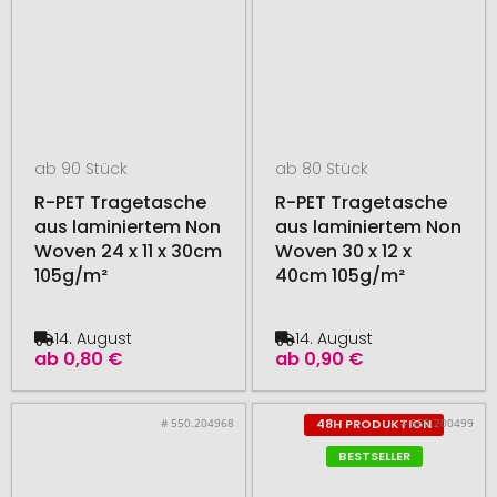
ab 90 Stück
ab 80 Stück
R-PET Tragetasche
R-PET Tragetasche
aus laminiertem Non
aus laminiertem Non
Woven 24 x 11 x 30cm
Woven 30 x 12 x
105g/m²
40cm 105g/m²
14. August
14. August
ab
0,80 €
ab
0,90 €
# 550.204968
# 550.200499
48H PRODUKTION
BESTSELLER