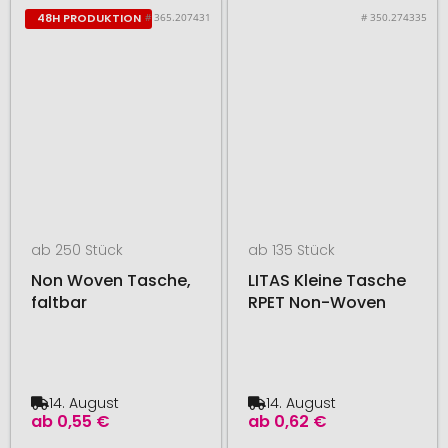
# 365.207431
# 350.274335
48H PRODUKTION
ab 250 Stück
ab 135 Stück
Non Woven Tasche,
LITAS Kleine Tasche
faltbar
RPET Non-Woven
14. August
14. August
ab
0,55 €
ab
0,62 €