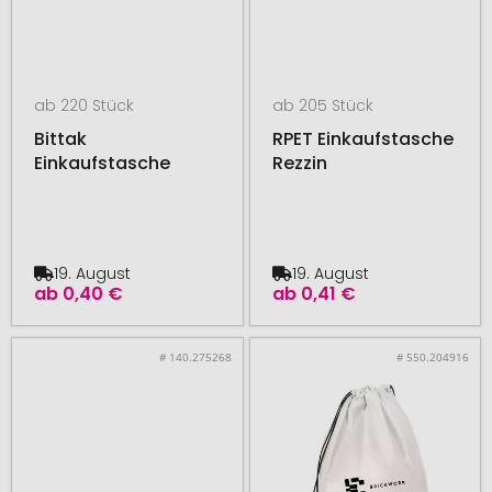
ab 220 Stück
ab 205 Stück
Bittak
RPET Einkaufstasche
Einkaufstasche
Rezzin
19. August
19. August
ab
0,40 €
ab
0,41 €
# 140.275268
# 550.204916