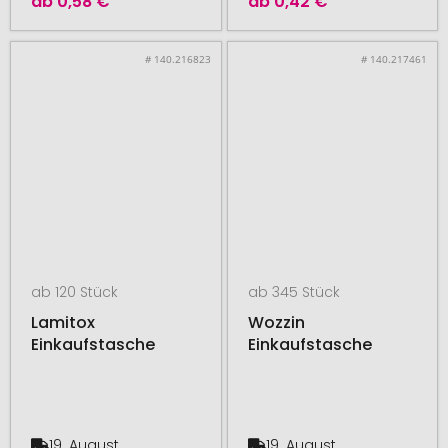
ab
0,58 €
ab
0,42 €
# 140.216823
# 140.217461
ab 120 Stück
ab 345 Stück
Lamitox
Wozzin
Einkaufstasche
Einkaufstasche
19. August
19. August