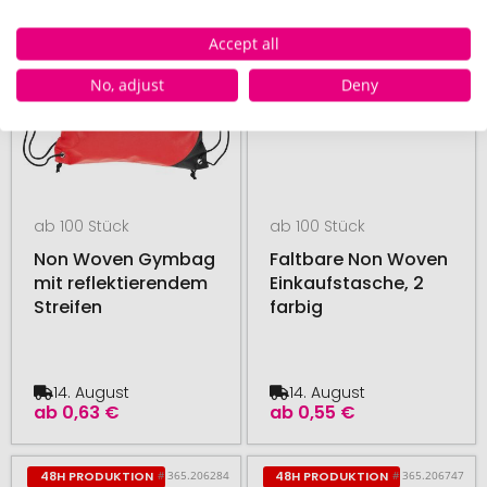
Accept all
No, adjust
Deny
ab 100 Stück
ab 100 Stück
Non Woven Gymbag
Faltbare Non Woven
mit reflektierendem
Einkaufstasche, 2
Streifen
farbig
14. August
14. August
ab
0,63 €
ab
0,55 €
# 365.206284
# 365.206747
48H PRODUKTION
48H PRODUKTION