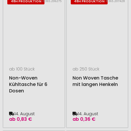
# 365.206275
# 365.207428
48H PRODUKTION
48H PRODUKTION
ab 100 Stück
ab 250 Stück
Non-Woven
Non Woven Tasche
Kühltasche für 6
mit langen Henkeln
Dosen
14. August
14. August
ab
0,83 €
ab
0,36 €