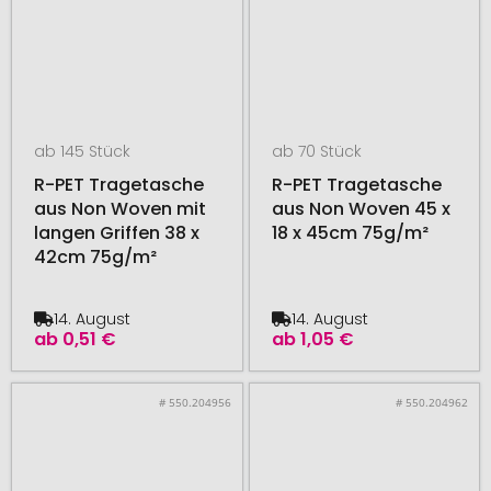
ab 145 Stück
ab 70 Stück
R-PET Tragetasche
R-PET Tragetasche
aus Non Woven mit
aus Non Woven 45 x
langen Griffen 38 x
18 x 45cm 75g/m²
42cm 75g/m²
14. August
14. August
ab
0,51 €
ab
1,05 €
# 550.204956
# 550.204962