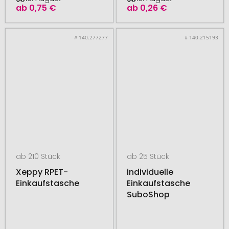
ab
0,75 €
ab
0,26 €
# 140.277277
# 140.215193
ab 210 Stück
ab 25 Stück
Xeppy RPET-
individuelle
Einkaufstasche
Einkaufstasche
SuboShop