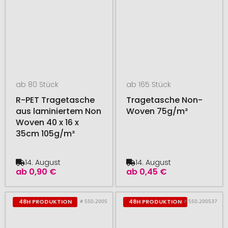
ab 80 Stück
ab 165 Stück
R-PET Tragetasche
Tragetasche Non-
aus laminiertem Non
Woven 75g/m²
Woven 40 x 16 x
35cm 105g/m²
14. August
14. August
ab
0,90 €
ab
0,45 €
# 550.2005
# 550.200537
48H PRODUKTION
48H PRODUKTION