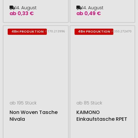
14. August
14. August
ab
0,33 €
ab
0,49 €
# 170.213996
# 350.272470
48H PRODUKTION
48H PRODUKTION
ab 195 Stück
ab 85 Stück
Non Woven Tasche
KAIMONO
Nivala
Einkaufstasche RPET