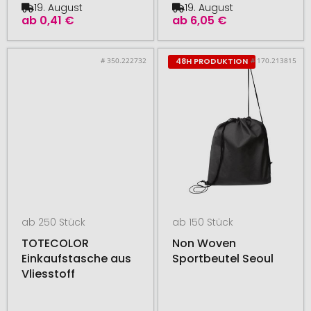
19. August
19. August
ab
0,41 €
ab
6,05 €
# 350.222732
# 170.213815
48H PRODUKTION
ab 250 Stück
ab 150 Stück
TOTECOLOR
Non Woven
Einkaufstasche aus
Sportbeutel Seoul
Vliesstoff