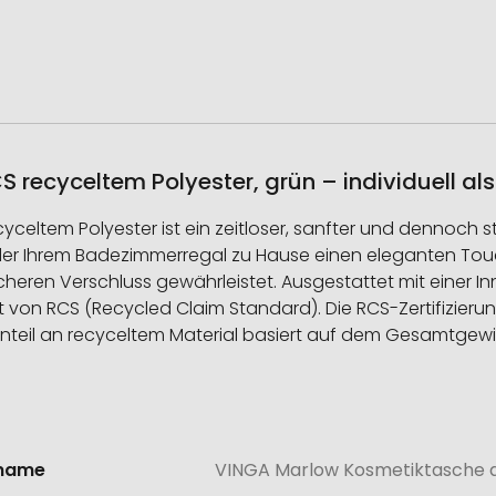
recyceltem Polyester, grün – individuell al
yceltem Polyester ist ein zeitloser, sanfter und dennoch s
r Ihrem Badezimmerregal zu Hause einen eleganten Touch 
heren Verschluss gewährleistet. Ausgestattet mit einer Inn
iert von RCS (Recycled Claim Standard). Die RCS-Zertifizier
amtanteil an recyceltem Material basiert auf dem Gesamtgew
lname
VINGA Marlow Kosmetiktasche a
onen