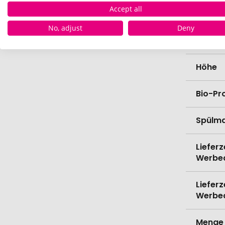
Accept all
Länge
No, adjust
Deny
Breite
Höhe
Bio-Pr
Spülma
Lieferz
Werbe
Lieferz
Werbe
Menge 