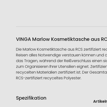
VINGA Marlow Kosmetiktasche aus RCS 
Die Marlow Kosmetiktasche aus RCS zertifiziert rec
Reisen alles Notwendige verstauen können und de
das Tragen, während der Reißverschluss einen sic
zum Organisieren Ihrer Utensilien eignet. Zertifiz
recycelten Materialien zertifiziert ist. Der Ges
RCS-zertifiziert recyceltes Polyester.
Spezifikation
Weitere
Artike
Informati