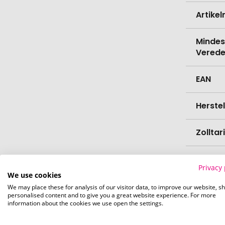
Artike
Mindes
Verede
EAN
Herste
Zollta
Marke
Privacy 
We use cookies
Farbe
We may place these for analysis of our visitor data, to improve our website, s
personalised content and to give you a great website experience. For more
information about the cookies we use open the settings.
Materi