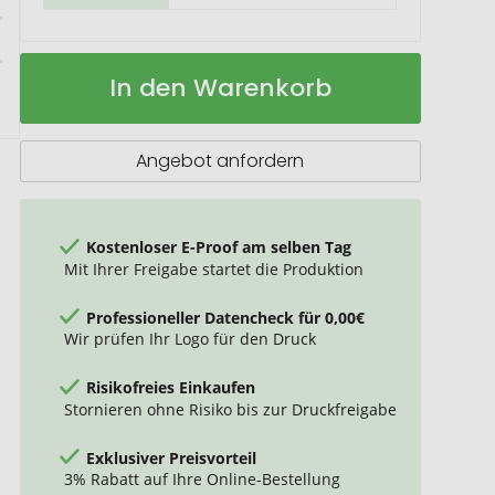
VINGA
Auf
In den Warenkorb
Marlow
Lager
Kosmetiktasche
aus
RCS
Angebot anfordern
recyceltem
Polyester
Kostenloser E-Proof am selben Tag
Mit Ihrer Freigabe startet die Produktion
Professioneller Datencheck für 0,00€
Wir prüfen Ihr Logo für den Druck
Risikofreies Einkaufen
Stornieren ohne Risiko bis zur Druckfreigabe
Exklusiver Preisvorteil
3% Rabatt auf Ihre Online-Bestellung