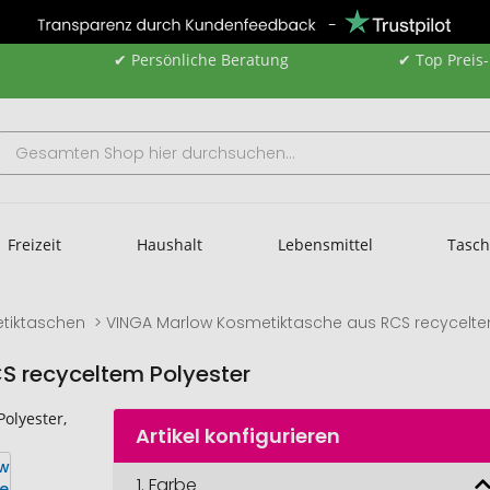
✔ Persönliche Beratung
✔ Top Preis
Freizeit
Haushalt
Lebensmittel
Tasc
tiktaschen
VINGA Marlow Kosmetiktasche aus RCS recycelte
S recyceltem Polyester
Artikel konfigurieren
1.
Farbe