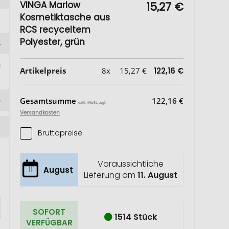
VINGA Marlow
15,27 €
Kosmetiktasche aus
RCS recyceltem
Polyester, grün
Artikelpreis
8x
15,27 €
122,16 €
Gesamtsumme
122,16 €
exkl. MwSt. zzgl.
Versandkosten
Bruttopreise
Voraussichtliche
11
August
Lieferung am
11. August
SOFORT
1514 Stück
VERFÜGBAR