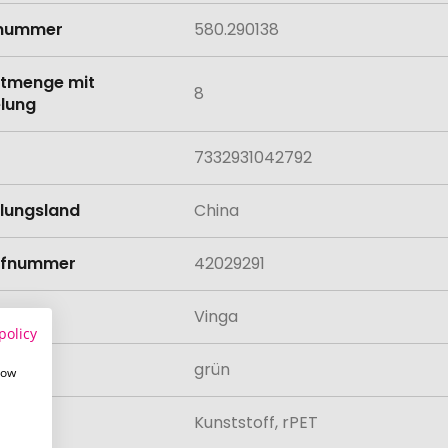
lnummer
580.290138
tmenge mit
8
lung
7332931042792
llungsland
China
rifnummer
42029291
Vinga
policy
grün
how
al
Kunststoff, rPET