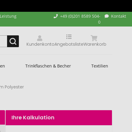
-Leistung
+49 (0)201 8589 504-
Kontakt
0
Kundenkonto
Angebotsliste
Warenkorb
hen
Trinkflaschen & Becher
Textilien
m Polyester
Ihre Kalkulation