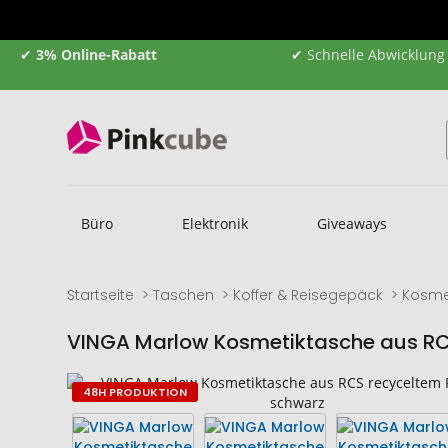
✔
3% Online-Rabatt
✔ Schnelle Abwicklung
Büro
Elektronik
Giveaways
Startseite
Taschen
Koffer & Reisegepäck
Kosme
VINGA Marlow Kosmetiktasche aus RC
Zum
Zum
48H PRODUKTION
Ende
Anfang
der
der
Bildgalerie
Bildgalerie