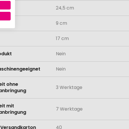
24,5 cm
9 cm
17 cm
odukt
Nein
schinengeeignet
Nein
eit ohne
3 Werktage
anbringung
eit mit
7 Werktage
anbringung
Versandkarton
40