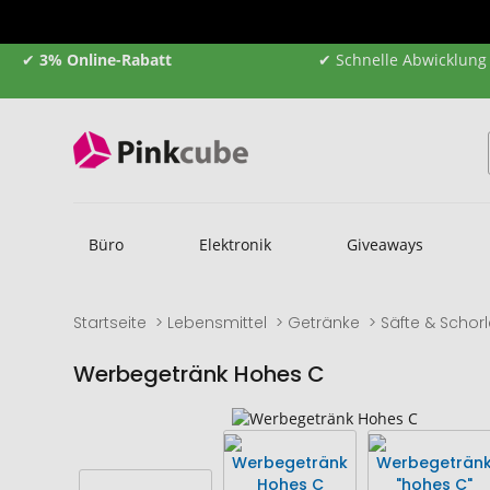
✔
3% Online-Rabatt
✔ Schnelle Abwicklung
Büro
Elektronik
Giveaways
Startseite
Lebensmittel
Getränke
Säfte & Schor
Werbegetränk Hohes C
Zum
Zum
Ende
Anfang
der
der
Bildgalerie
Bildgalerie