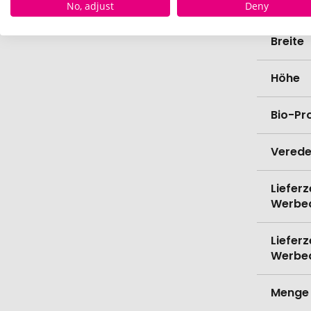
Länge
No, adjust
Deny
Breite
Höhe
Bio-Pr
Verede
Lieferz
Werbe
Lieferz
Werbe
Menge 