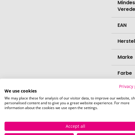
Mindes
Verede
EAN
Herste
Marke
Farbe
Privacy 
Materi
We use cookies
We may place these for analysis of our visitor data, to improve our website, s
personalised content and to give you a great website experience. For more
Haltba
information about the cookies we use open the settings.
Zutate
Accept all