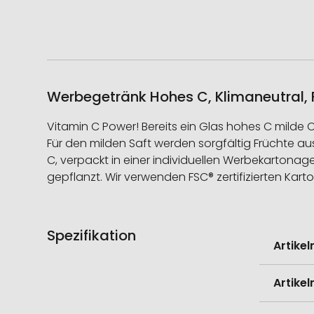
Werbegetränk Hohes C, Klimaneutral, F
Vitamin C Power! Bereits ein Glas hohes C milde
Für den milden Saft werden sorgfältig Früchte au
C, verpackt in einer individuellen Werbekartonage
gepflanzt. Wir verwenden FSC® zertifizierten Kart
Spezifikation
Weitere
Artike
Informati
Artike