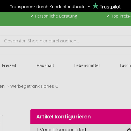
✔ Persönliche Beratung
✔ Top Preis
Freizeit
Haushalt
Lebensmittel
Tasc
len
Werbegetränk Hohes C
Artikel konfigurieren
1.
Veredelungsprodukt
Werbegetränk 