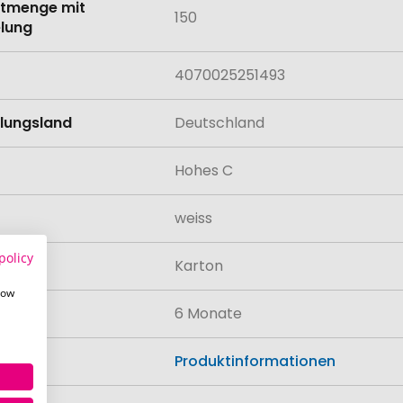
tmenge mit
150
lung
4070025251493
llungsland
Deutschland
Hohes C
weiss
policy
al
Karton
how
rkeit
6 Monate
n
Produktinformationen