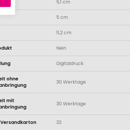
5,1 cm
5 cm
11,2 cm
odukt
Nein
lung
Digitaldruck
eit ohne
30 Werktage
anbringung
eit mit
30 Werktage
anbringung
Versandkarton
32