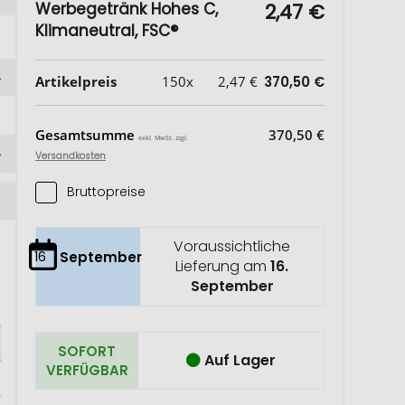
Werbegetränk Hohes C,
2,47 €
Klimaneutral, FSC®
Artikelpreis
150x
2,47 €
370,50 €
Gesamtsumme
370,50 €
exkl. MwSt. zzgl.
Versandkosten
Bruttopreise
Voraussichtliche
16
September
Lieferung am
16.
September
SOFORT
Auf Lager
VERFÜGBAR