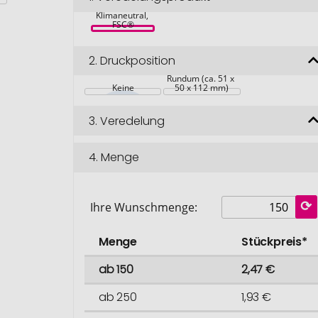
Hohes C, 
Klimaneutral, 
FSC®
2.
Druckposition
Rundum (ca. 51 x 
Keine
50 x 112 mm)
3.
Veredelung
4.
Menge
Ihre Wunschmenge:
Menge
Stückpreis*
ab 150
2,47 €
ab 250
1,93 €