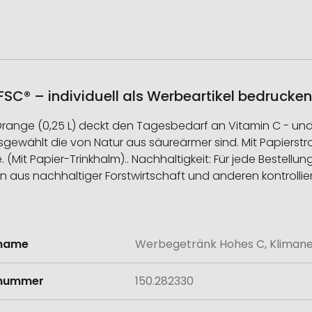
SC® – individuell als Werbeartikel bedrucke
 Orange (0,25 L) deckt den Tagesbedarf an Vitamin C - und
sgewählt die von Natur aus säureärmer sind. Mit Papierstr
. (Mit Papier-Trinkhalm).. Nachhaltigkeit: Für jede Bestel
on aus nachhaltiger Forstwirtschaft und anderen kontrollie
lname
Werbegetränk Hohes C, Klimaneu
onen
lnummer
150.282330