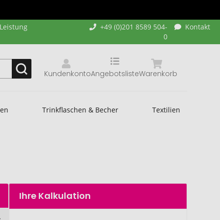
-Leistung
+49 (0)201 8589 504-
Kontakt
0
Kundenkonto
Angebotsliste
Warenkorb
hen
Trinkflaschen & Becher
Textilien
Ihre Kalkulation