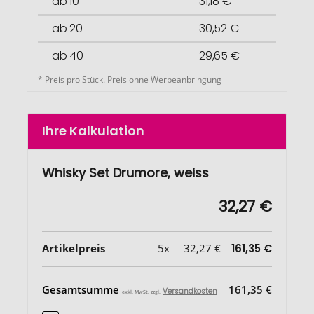
ab 10
31,18 €
ab 20
30,52 €
ab 40
29,65 €
* Preis pro Stück. Preis ohne Werbeanbringung
Ihre Kalkulation
Whisky Set Drumore, weiss
32,27 €
Artikelpreis
5x
32,27 €
161,35 €
Gesamtsumme
161,35 €
Versandkosten
exkl. MwSt. zzgl.