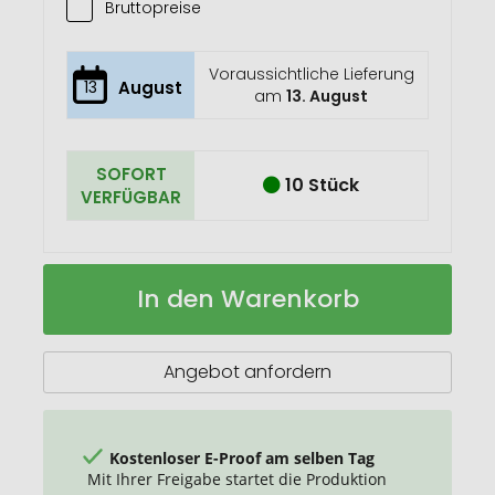
Bruttopreise
Voraussichtliche Lieferung
13
August
am
13. August
SOFORT
10 Stück
VERFÜGBAR
Whisky
Auf
In den Warenkorb
Set
Lager
Drumore
Angebot anfordern
Kostenloser E-Proof am selben Tag
Mit Ihrer Freigabe startet die Produktion