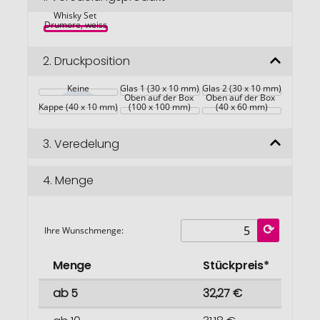
springen
Whisky Set 
Drumore, weiss
2.
Druckposition
Keine
Glas 1 (30 x 10 mm)
Glas 2 (30 x 10 mm)
Oben auf der Box 
Oben auf der Box 
Kappe (40 x 10 mm)
(100 x 100 mm)
(40 x 60 mm)
3.
Veredelung
4.
Menge
Ihre Wunschmenge:
Menge
Stückpreis*
ab 5
32,27 €