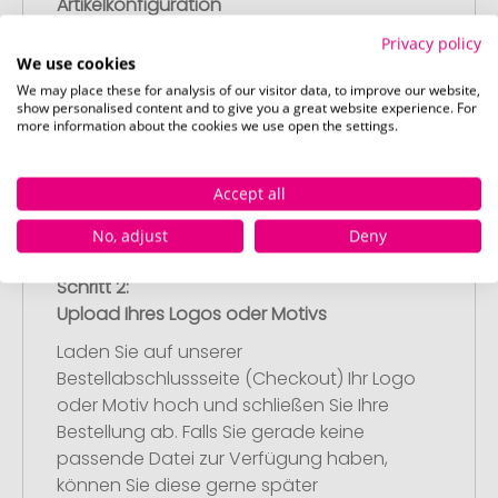
Artikelkonfiguration
Wählen Sie Ihre gewünschten
Privacy policy
Werbeartikel aus und passen Sie diese
We use cookies
nach Ihren Vorstellungen an.
We may place these for analysis of our visitor data, to improve our website,
show personalised content and to give you a great website experience. For
Anschließend legen Sie die konfigurierten
more information about the cookies we use open the settings.
Artikel in Ihren Warenkorb.
Accept all
No, adjust
Deny
Schritt 2:
Upload Ihres Logos oder Motivs
Laden Sie auf unserer
Bestellabschlussseite (Checkout) Ihr Logo
oder Motiv hoch und schließen Sie Ihre
Bestellung ab. Falls Sie gerade keine
passende Datei zur Verfügung haben,
können Sie diese gerne später