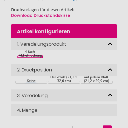
Druckvorlagen für diesen Artikel:
Download Druckstandskizze
Zum
Artikel konfigurieren
Anfang
der
Schreibblock 
Bildgalerie
1.
Veredelungsprodukt
Cover 
Bestseller A4, 
springen
4-fach 
Abheftlochung
2.
Druckposition
Deckblatt (21,2 x 
auf jedem Blatt 
Keine
32,6 cm)
(21,2 x 29,9 cm)
3.
Veredelung
4.
Menge