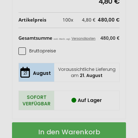
4,80 €
Artikelpreis
100x
4,80 €
480,00 €
Gesamtsumme
480,00 €
Versandkosten
exkl. MwSt. zzgl.
Bruttopreise
Voraussichtliche Lieferung
21
August
am
21. August
SOFORT
Auf Lager
VERFÜGBAR
A4
Auf
In den Warenkorb
Schreibblock
Lager
Cover