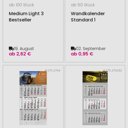
ab 100 Stück
ab 50 Stück
Medium Light 3
Wandkalender
Bestseller
Standard 1
19. August
02. September
ab
2,62 €
ab
0,95 €
# 575.2764
# 575.276332