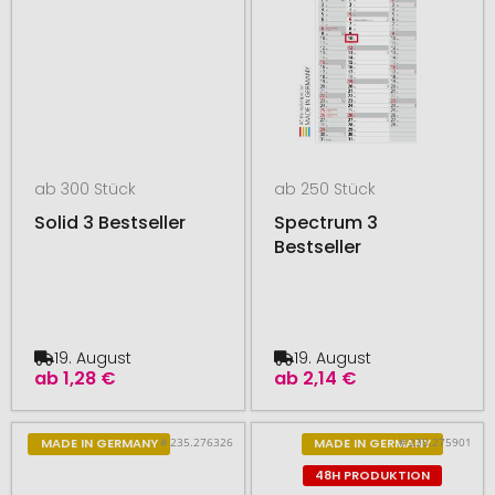
ab 300 Stück
ab 250 Stück
Solid 3 Bestseller
Spectrum 3
Bestseller
19. August
19. August
ab
1,28 €
ab
2,14 €
# 235.276326
# 235.275901
MADE IN GERMANY
MADE IN GERMANY
48H PRODUKTION