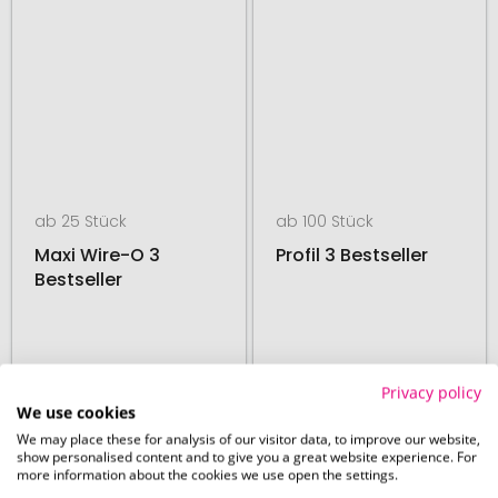
ab 25 Stück
ab 100 Stück
Maxi Wire-O 3
Profil 3 Bestseller
Bestseller
02. September
19. August
Privacy policy
ab
7,60 €
ab
2,52 €
We use cookies
We may place these for analysis of our visitor data, to improve our website,
show personalised content and to give you a great website experience. For
more information about the cookies we use open the settings.
# 235.276325
# 235.275919
MADE IN GERMANY
MADE IN GERMANY