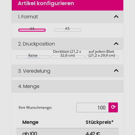
Artikel konfigurieren
Anfang
der
Bildgalerie
1.
Format
springen
A4
A5
2.
Druckposition
Deckblatt (21,2 x 
auf jedem Blatt 
Keine
32,6 cm)
(21,2 x 29,9 cm)
3.
Veredelung
4.
Menge
Ihre Wunschmenge:
Menge
Stückpreis*
ab 100
4,42 €