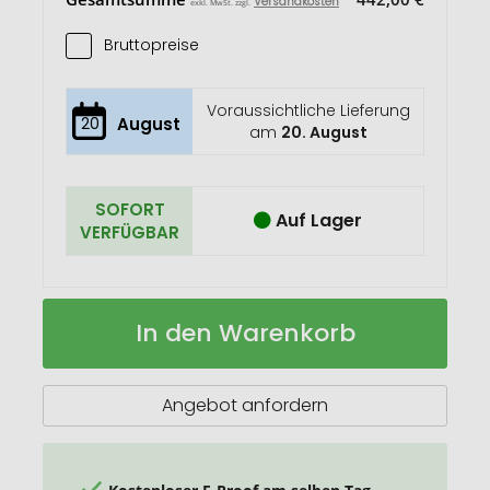
Versandkosten
exkl. MwSt. zzgl.
Bruttopreise
Voraussichtliche Lieferung
20
August
am
20. August
SOFORT
Auf Lager
VERFÜGBAR
A4
Auf
In den Warenkorb
Schreibblock
Lager
Cover
Bestseller
Angebot anfordern
Kostenloser E-Proof am selben Tag