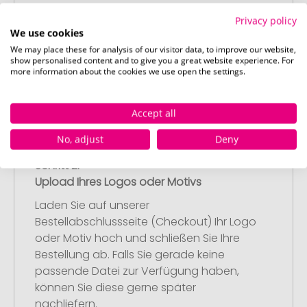
Wählen Sie Ihre gewünschten
Privacy policy
Werbeartikel aus und passen Sie diese
We use cookies
nach Ihren Vorstellungen an.
We may place these for analysis of our visitor data, to improve our website,
Anschließend legen Sie die konfigurierten
show personalised content and to give you a great website experience. For
more information about the cookies we use open the settings.
Artikel in Ihren Warenkorb.
Accept all
No, adjust
Deny
Schritt 2:
Upload Ihres Logos oder Motivs
Laden Sie auf unserer
Bestellabschlussseite (Checkout) Ihr Logo
oder Motiv hoch und schließen Sie Ihre
Bestellung ab. Falls Sie gerade keine
passende Datei zur Verfügung haben,
können Sie diese gerne später
nachliefern.