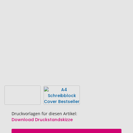
Ende
der
Bildgalerie
springen
Druckvorlagen für diesen Artikel:
Download Druckstandskizze
Zum