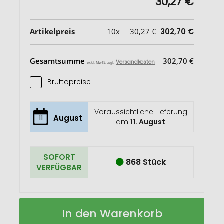
30,27 €
Artikelpreis
10x
30,27 €
302,70 €
Gesamtsumme
302,70 €
Versandkosten
exkl. MwSt. zzgl.
Bruttopreise
Voraussichtliche Lieferung
11
August
am
11. August
SOFORT
868 Stück
VERFÜGBAR
A4
Auf
In den Warenkorb
Schreibmappe
Lager
aus