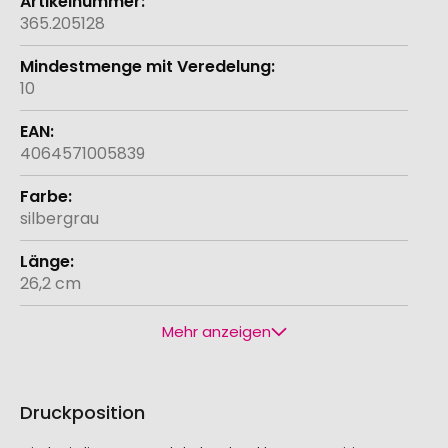
365.205128
10
4064571005839
silbergrau
26,2 cm
Mehr anzeigen
Druckposition