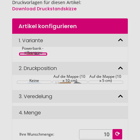
Druckvorlagen für diesen Artikel:
Download Druckstandskizze
Zum
Artikel konfigurieren
Anfang
A4 
der
Schreibmappe 
Bildgalerie
1.
Variante
aus Kunstleder 
mit integrierter 
springen
Powerbank - 
silbergrau
2.
Druckposition
Auf die Mappe (10 
Auf die Mappe (10 
Keine
x 10 cm)
x 5 cm)
3.
Veredelung
4.
Menge
Ihre Wunschmenge: