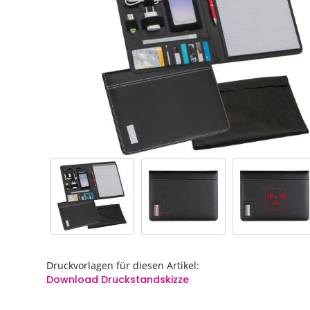
springen
springen
Druckvorlagen für diesen Artikel:
Download Druckstandskizze