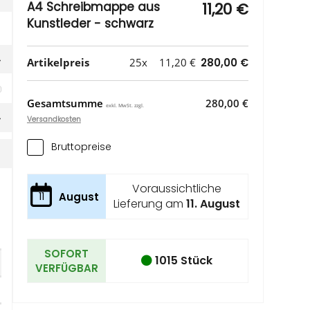
A4 Schreibmappe aus
11,20 €
Kunstleder - schwarz
Artikelpreis
25x
11,20 €
280,00 €
 
Gesamtsumme
280,00 €
exkl. MwSt. zzgl.
Versandkosten
Bruttopreise
Voraussichtliche
11
August
Lieferung am
11. August
SOFORT
1015 Stück
VERFÜGBAR