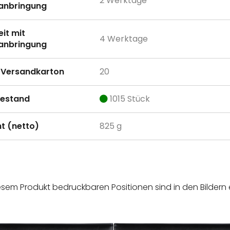
2 Werktage
anbringung
eit mit
4 Werktage
anbringung
Versandkarton
20
estand
1015 Stück
t (netto)
825 g
esem Produkt bedruckbaren Positionen sind in den Bildern 