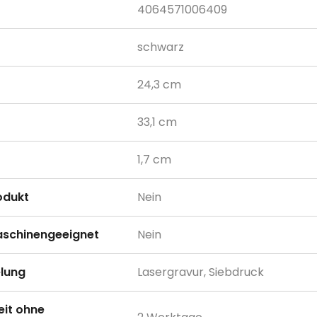
4064571006409
schwarz
24,3 cm
33,1 cm
1,7 cm
odukt
Nein
schinengeeignet
Nein
lung
Lasergravur, Siebdruck
eit ohne