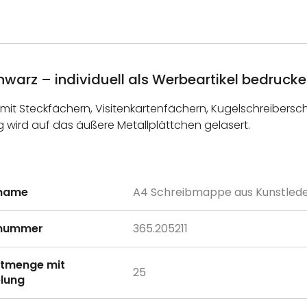
warz – individuell als Werbeartikel bedruck
t Steckfächern, Visitenkartenfächern, Kugelschreibersc
g wird auf das äußere Metallplättchen gelasert.
lname
A4 Schreibmappe aus Kunstlede
onen
lnummer
365.205211
tmenge mit
25
lung