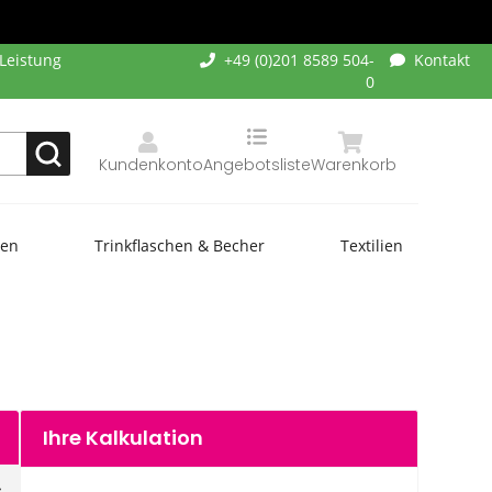
-Leistung
+49 (0)201 8589 504-
Kontakt
0
Kundenkonto
Angebotsliste
Warenkorb
hen
Trinkflaschen & Becher
Textilien
Ihre Kalkulation