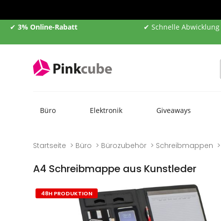
✔
3% Online-Rabatt
✔ Schnelle Abwicklung
Büro
Elektronik
Giveaways
Startseite
Büro
Bürozubehör
Schreibmappen
A4 Schreibmappe aus Kunstleder
Zum
Zum
48H PRODUKTION
Ende
Anfang
der
der
Bildgalerie
Bildgalerie