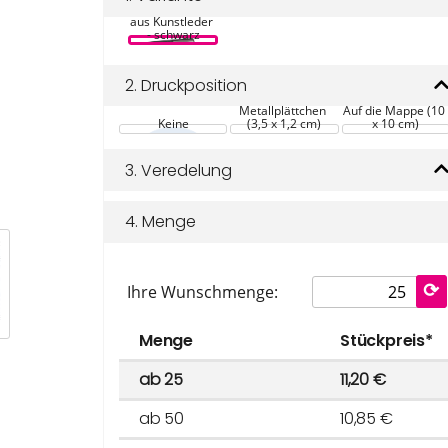
Schreibmappe 
aus Kunstleder 
- schwarz
2.
Druckposition
Auf dem 
Metallplättchen 
Auf die Mappe (10
Keine
(3,5 x 1,2 cm)
x 10 cm)
3.
Veredelung
4.
Menge
Ihre Wunschmenge:
Menge
Stückpreis*
ab 25
11,20 €
ab 50
10,85 €