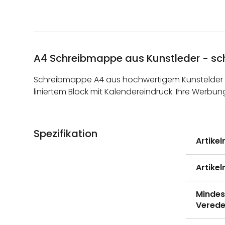
A4 Schreibmappe aus Kunstleder - sch
Schreibmappe A4 aus hochwertigem Kunstelder mi
liniertem Block mit Kalendereindruck. Ihre Werbun
Spezifikation
Weitere
Artike
Informati
Artike
Mindes
Verede