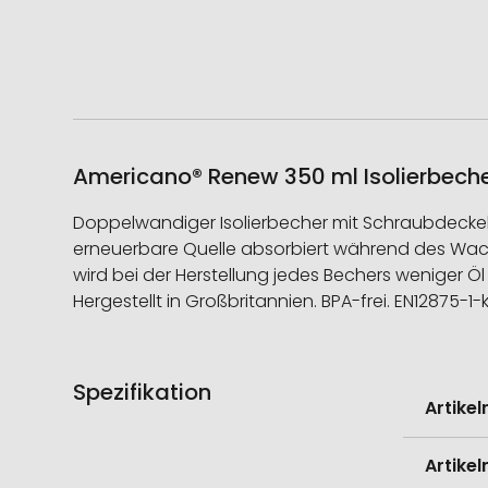
Americano® Renew 350 ml Isolierbecher
Doppelwandiger Isolierbecher mit Schraubdeckel
erneuerbare Quelle absorbiert während des Wach
wird bei der Herstellung jedes Bechers weniger Öl
Hergestellt in Großbritannien. BPA-frei. EN12875
Spezifikation
Weitere
Artike
Informati
Artike