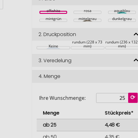
offwhite
rosa
aquablau
mintgrün
mittelgrau
dunkelgrau
2.
Druckposition
rundum (228 x 73 
rundum (236 x 132
Keine
mm)
mm)
3.
Veredelung
4.
Menge
Ihre Wunschmenge:
Menge
Stückpreis*
ab 25
4,48 €
ab 50
4,35 €