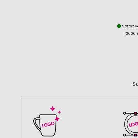
Sofort v
10000 
So