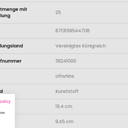
tmenge mit
25
lung
8713159544708
llungsland
Vereinigtes Königreich
rifnummer
39241000
offwhite
al
Kunststoff
policy
15.4 cm
how
messer
9,45 cm