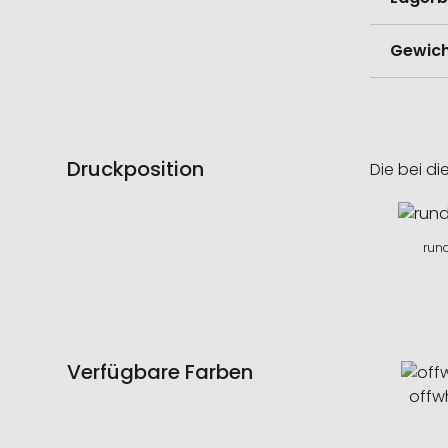
Gewich
Druckposition
Die bei di
run
Verfügbare Farben
offw