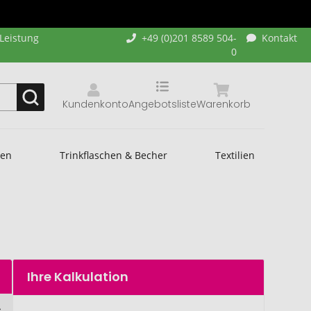
-Leistung
+49 (0)201 8589 504-
Kontakt
0
Kundenkonto
Angebotsliste
Warenkorb
hen
Trinkflaschen & Becher
Textilien
Ihre Kalkulation