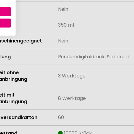
odukt
Nein
tät
350 ml
schinengeeignet
Nein
lung
Rundumdigitaldruck, Siebdruck
eit ohne
3 Werktage
anbringung
eit mit
8 Werktage
anbringung
Versandkarton
60
estand
10000 Stück