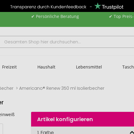
✔ Persönliche Beratung
✔ Top Preis
Freizeit
Haushalt
Lebensmittel
Tasc
Becher
Americano® Renew 350 ml Isolierbecher
er
Artikel konfigurieren
1.
Farbe