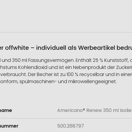
 offwhite – individuell als Werbeartikel bed
 und 350 ml Fassungsvermögen. Enthält 25 % Kunststoff, 
stums Kohlendioxid und ist ein Nebenprodukt der Zuckeri
 verbraucht. Der Becher ist zu 100 % recycelbar und in ein
-1-konform, spülmaschinen- und mikrowellengeeignet.
lname
Americano® Renew 350 ml Isolie
onen
lnummer
500.268797