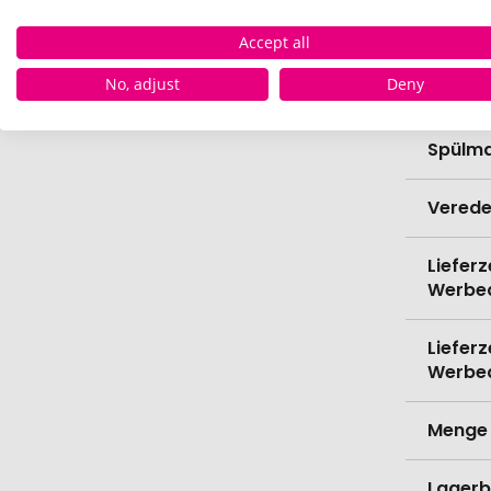
Bio-Pr
Accept all
No, adjust
Deny
Kapazi
Spülma
Verede
Lieferz
Werbe
Lieferz
Werbe
Menge 
Lagerb