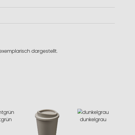
exemplarisch dargestellt.
tgrün
dunkelgrau