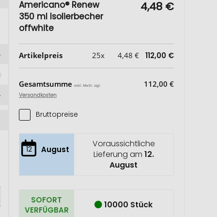
Americano® Renew
4,48 €
350 ml Isolierbecher
offwhite
Artikelpreis
25x
4,48 €
112,00 €
 
Gesamtsumme
112,00 €
exkl. MwSt. zzgl.
Versandkosten
Bruttopreise
Voraussichtliche
12
August
Lieferung am
12.
August
SOFORT
10000 Stück
VERFÜGBAR