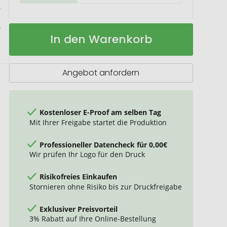
Americano®
Auf
In den Warenkorb
Renew
Lager
350
ml
Isolierbecher
Angebot anfordern
Kostenloser E-Proof am selben Tag
Mit Ihrer Freigabe startet die Produktion
Professioneller Datencheck für 0,00€
Wir prüfen Ihr Logo für den Druck
Risikofreies Einkaufen
Stornieren ohne Risiko bis zur Druckfreigabe
Exklusiver Preisvorteil
3% Rabatt auf Ihre Online-Bestellung