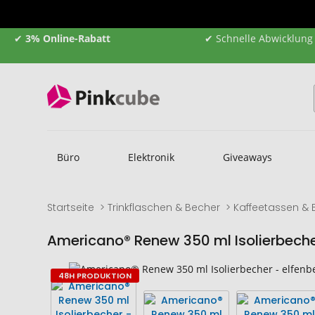
✔
3% Online-Rabatt
✔ Schnelle Abwicklung
Büro
Elektronik
Giveaways
Startseite
Trinkflaschen & Becher
Kaffeetassen & 
Americano® Renew 350 ml Isolierbech
Zum
Zum
48H PRODUKTION
Ende
Anfang
der
der
Bildgalerie
Bildgalerie