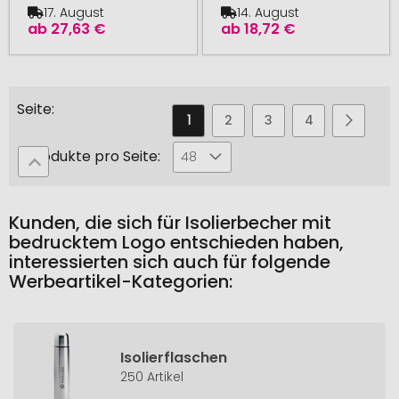
17. August
14. August
ab
27,63 €
ab
18,72 €
Seite
Sie
Seite
Seite
Seite
Seite
Seite
Weiter
1
2
3
4
5
lesen
Produkte pro Seite:
48
gerade
die
Kunden, die sich für Isolierbecher mit
Seite
bedrucktem Logo entschieden haben,
interessierten sich auch für folgende
Werbeartikel-Kategorien:
Isolierflaschen
250 Artikel