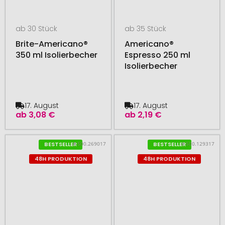
ab 30 Stück
ab 35 Stück
Brite-Americano®
Americano®
350 ml Isolierbecher
Espresso 250 ml
Isolierbecher
17. August
17. August
ab
3,08 €
ab
2,19 €
# 500.269017
# 500.129317
BESTSELLER
BESTSELLER
48H PRODUKTION
48H PRODUKTION