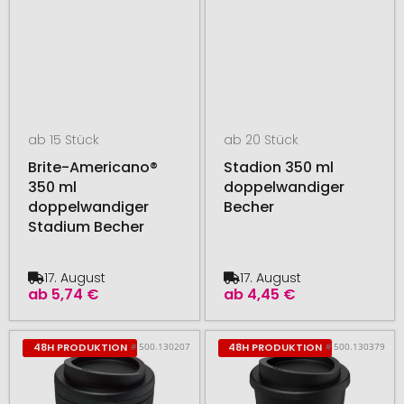
ab 15 Stück
ab 20 Stück
Brite-Americano®
Stadion 350 ml
350 ml
doppelwandiger
doppelwandiger
Becher
Stadium Becher
17. August
17. August
ab
5,74 €
ab
4,45 €
# 500.130207
# 500.130379
48H PRODUKTION
48H PRODUKTION