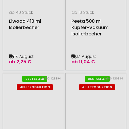
ab 40 Stück
ab 10 Stück
Elwood 410 ml
Peeta 500 ml
Isolierbecher
Kupfer-Vakuum
Isolierbecher
17. August
17. August
ab
2,25 €
ab
11,04 €
# 500.129394
# 500.130514
BESTSELLER
BESTSELLER
48H PRODUKTION
48H PRODUKTION