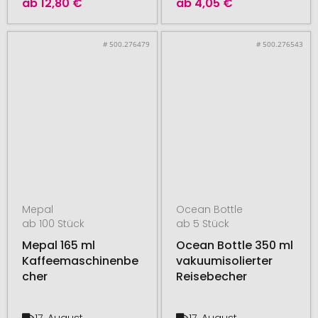
ab
12,80 €
ab
4,05 €
# 500.276479
# 500.276543
Mepal
Ocean Bottle
ab 100 Stück
ab 5 Stück
Mepal 165 ml
Ocean Bottle 350 ml
Kaffeemaschinenbe
vakuumisolierter
cher
Reisebecher
17. August
17. August