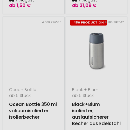
ab
1,50 €
ab
31,09 €
# 500.276545
# 580.287542
48H PRODUKTION
Ocean Bottle
Black + Blum
ab 5 Stück
ab 5 Stück
Ocean Bottle 350 ml
Black+Blum
vakuumisolierter
isolierter,
Isolierbecher
auslaufsicherer
Becher aus Edelstahl