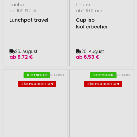
Linotex
Linotex
ab 100 Stück
ab 100 Stück
Lunchpot travel
Cup iso
Isolierbecher
26. August
26. August
ab
8,72 €
ab
6,53 €
# 500.123934
# 500.12381
BESTSELLER
BESTSELLER
48H PRODUKTION
48H PRODUKTION