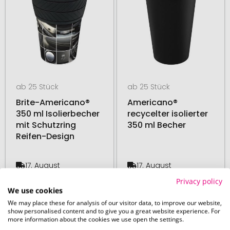
ab 25 Stück
ab 25 Stück
Brite-Americano®
Americano®
350 ml Isolierbecher
recycelter isolierter
mit Schutzring
350 ml Becher
Reifen-Design
17. August
17. August
ab
3,86 €
ab
3,84 €
Privacy policy
We use cookies
We may place these for analysis of our visitor data, to improve our website,
# 500.1305
# 500.130659
48H PRODUKTION
BESTSELLER
show personalised content and to give you a great website experience. For
more information about the cookies we use open the settings.
48H PRODUKTION