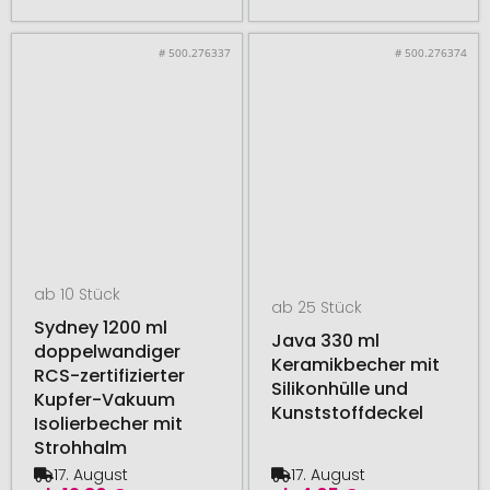
# 500.276337
# 500.276374
ab 10 Stück
ab 25 Stück
Sydney 1200 ml
Java 330 ml
doppelwandiger
Keramikbecher mit
RCS-zertifizierter
Silikonhülle und
Kupfer-Vakuum
Kunststoffdeckel
Isolierbecher mit
Strohhalm
17. August
17. August