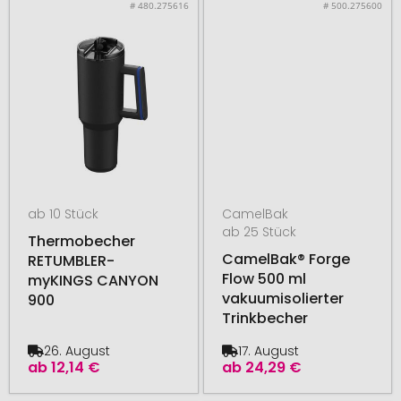
# 480.275616
# 500.275600
ab 10 Stück
CamelBak
ab 25 Stück
Thermobecher
CamelBak® Forge
RETUMBLER-
Flow 500 ml
myKINGS CANYON
vakuumisolierter
900
Trinkbecher
26. August
17. August
ab
12,14 €
ab
24,29 €