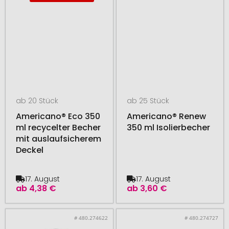
ab 20 Stück
ab 25 Stück
Americano® Eco 350
Americano® Renew
ml recycelter Becher
350 ml Isolierbecher
mit auslaufsicherem
Deckel
17. August
17. August
ab
4,38 €
ab
3,60 €
# 480.274622
# 480.274727