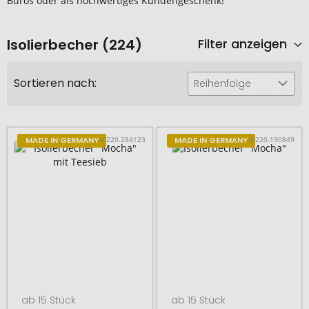
Büros oder als hochwertiges Kundengeschenk!
Isolierbecher (224)
Filter anzeigen
Sortieren nach:
Reihenfolge
# 220.284123
# 220.190849
MADE IN GERMANY
MADE IN GERMANY
ab 15 Stück
ab 15 Stück