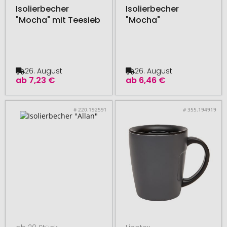
Isolierbecher
Isolierbecher
"Mocha" mit Teesieb
"Mocha"
26. August
26. August
ab
7,23 €
ab
6,46 €
# 220.192591
# 355.194919