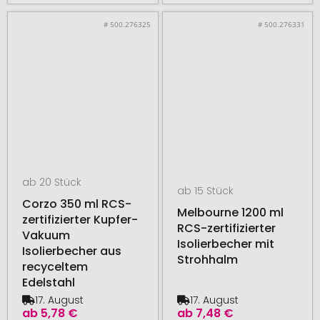
# 500.276325
# 500.276331
ab 20 Stück
ab 15 Stück
Corzo 350 ml RCS-
Melbourne 1200 ml
zertifizierter Kupfer-
RCS-zertifizierter
Vakuum
Isolierbecher mit
Isolierbecher aus
Strohhalm
recyceltem
Edelstahl
17. August
17. August
ab
5,78 €
ab
7,48 €