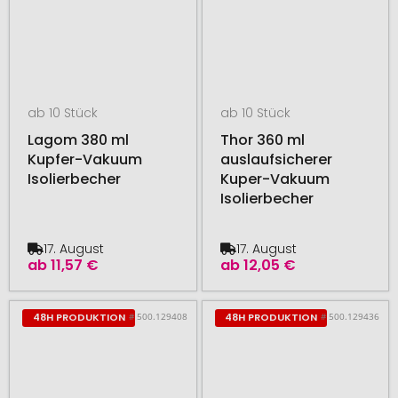
ab 10 Stück
ab 10 Stück
Lagom 380 ml
Thor 360 ml
Kupfer-Vakuum
auslaufsicherer
Isolierbecher
Kuper-Vakuum
Isolierbecher
17. August
17. August
ab
11,57 €
ab
12,05 €
# 500.129408
# 500.129436
48H PRODUKTION
48H PRODUKTION