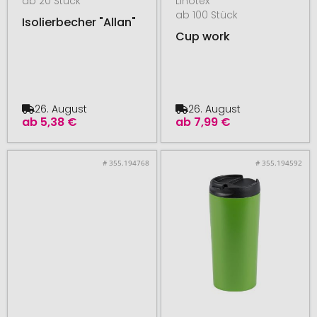
ab 20 Stück
Linotex
ab 100 Stück
Isolierbecher "Allan"
Cup work
26. August
26. August
ab
5,38 €
ab
7,99 €
# 355.194768
# 355.194592