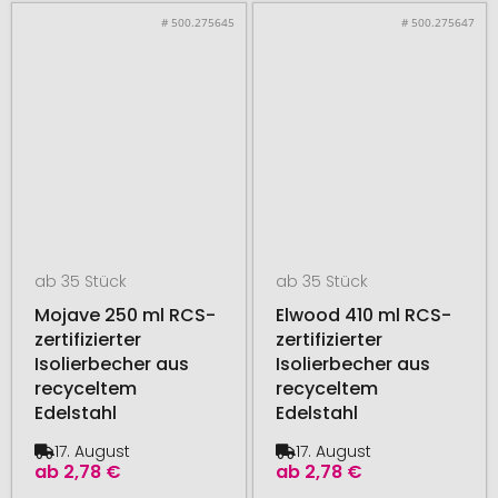
# 500.275645
# 500.275647
ab 35 Stück
ab 35 Stück
Mojave 250 ml RCS-
Elwood 410 ml RCS-
zertifizierter
zertifizierter
Isolierbecher aus
Isolierbecher aus
recyceltem
recyceltem
Edelstahl
Edelstahl
17. August
17. August
ab
2,78 €
ab
2,78 €