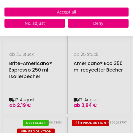
Accept all
No, adjust
Deny
ab 35 Stück
ab 25 Stück
Brite-Americano®
Americano® Eco 350
Espresso 250 ml
ml recycelter Becher
Isolierbecher
17. August
17. August
ab
2,19 €
ab
3,84 €
# 500.13084
# 500.268797
BESTSELLER
48H PRODUKTION
48H PRODUKTION