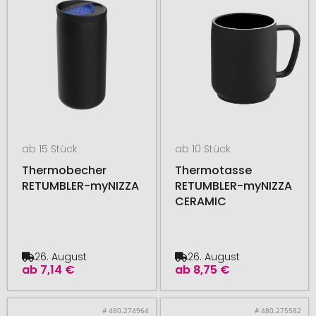
ab 15 Stück
ab 10 Stück
Thermobecher
Thermotasse
RETUMBLER-myNIZZA
RETUMBLER-myNIZZA
CERAMIC
26. August
26. August
ab
7,14 €
ab
8,75 €
# 480.274964
# 480.275582