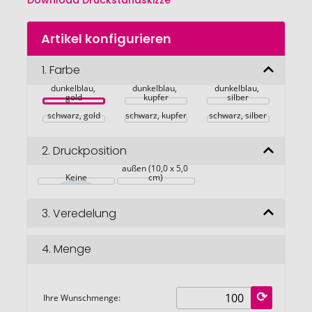
Download Druckstandskizze
Zum
Artikel konfigurieren
Anfang
der
Bildgalerie
1.
Farbe
springen
dunkelblau, 
dunkelblau, 
dunkelblau, 
gold
kupfer
silber
schwarz, gold
schwarz, kupfer
schwarz, silber
2.
Druckposition
auf dem Einband 
außen (10,0 x 5,0 
Keine
cm)
3.
Veredelung
4.
Menge
Ihre Wunschmenge: