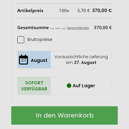
Artikelpreis
100x
3,70 €
370,00 €
Gesamtsumme
370,00 €
Versandkosten
exkl. MwSt. zzgl.
Bruttopreise
Voraussichtliche Lieferung
27
August
am
27. August
SOFORT
Auf Lager
VERFÜGBAR
Basic
Auf
In den Warenkorb
Bestseller
Lager
inkl.
Prägung