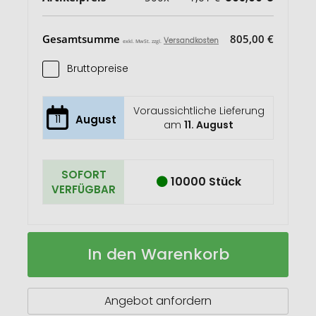
Gesamtsumme
805,00 €
Versandkosten
exkl. MwSt. zzgl.
Bruttopreise
Voraussichtliche Lieferung
11
August
am
11. August
SOFORT
10000 Stück
VERFÜGBAR
Brite-
Auf
In den Warenkorb
Mat®
Lager
leichtes
Mauspad
Angebot anfordern