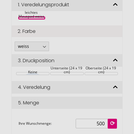
Bildgalerie
1.
Veredelungsprodukt
Brite-Mat® 
springen
leichtes 
Mauspad weiss 
2.
Farbe
3.
Druckposition
Unterseite (24 x 19 
Oberseite (24 x 19 
Keine
cm)
cm)
4.
Veredelung
5.
Menge
Ihre Wunschmenge: