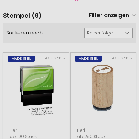
Stempel (9)
Filter anzeigen
Sortieren nach:
Reihenfolge
# 195.273282
# 195.273292
MADE IN EU
MADE IN EU
Heri
Heri
ab 100 Stück
ab 250 Stück