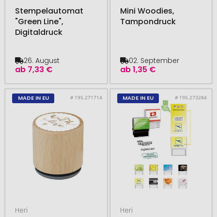
Stempelautomat
Mini Woodies,
"Green Line",
Tampondruck
Digitaldruck
26. August
02. September
ab
7,33 €
ab
1,35 €
# 195.271714
# 195.273284
MADE IN EU
MADE IN EU
Heri
Heri