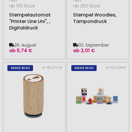
ab 100 Stück
ab 250 Stück
Stempelautomat
Stempel Woodies,
"Printer Line Uni", ,
Tampondruck
Digitaldruck
26. August
02. September
ab
5,74 €
ab
2,01 €
# 195.271718
# 195.272879
MADE IN EU
MADE IN EU