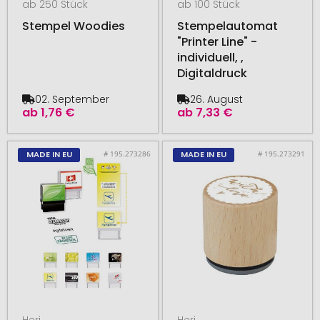
ab 250 Stück
ab 100 Stück
Stempel Woodies
Stempelautomat
"Printer Line" -
individuell, ,
Digitaldruck
02. September
26. August
ab
1,76 €
ab
7,33 €
# 195.273286
# 195.273291
MADE IN EU
MADE IN EU
Heri
Heri