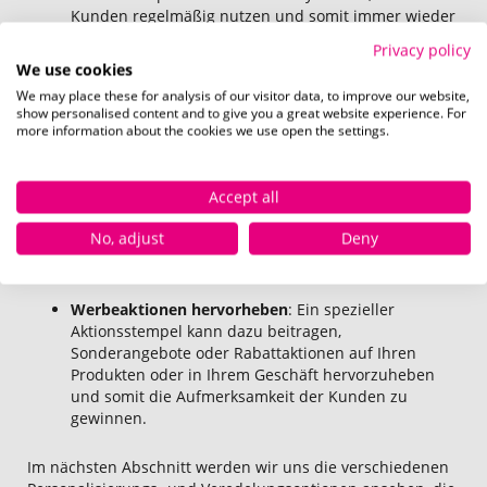
Kunden regelmäßig nutzen und somit immer wieder
an Ihre Marke erinnert werden.
Privacy policy
We use cookies
Markenpräsenz erhöhen
: Verwenden Sie Stempel,
um Ihre Verpackungen, Dankeskarten oder
We may place these for analysis of our visitor data, to improve our website,
Werbematerialien zu personalisieren. Ein
show personalised content and to give you a great website experience. For
more information about the cookies we use open the settings.
einzigartiges, gestempeltes Design bleibt im
Gedächtnis und hebt Ihre Marke von der Konkurrenz
ab.
Accept all
Interne Branding-Strategie
: Nutzen Sie individuell
gestaltete Stempel für Ihre interne Kommunikation,
No, adjust
Deny
um das Zugehörigkeitsgefühl und die
Markenidentifikation Ihrer Mitarbeiter zu stärken.
Werbeaktionen hervorheben
: Ein spezieller
Aktionsstempel kann dazu beitragen,
Sonderangebote oder Rabattaktionen auf Ihren
Produkten oder in Ihrem Geschäft hervorzuheben
und somit die Aufmerksamkeit der Kunden zu
gewinnen.
Im nächsten Abschnitt werden wir uns die verschiedenen