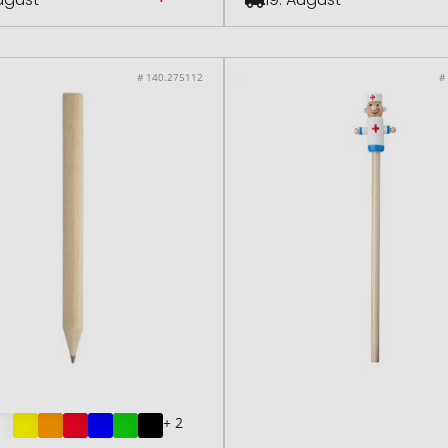
# 140.275112
#
+ 2