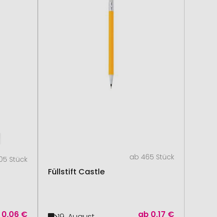
ab 465 Stück
05 Stück
Füllstift Castle
0,06 €
ab
0,17 €
19. August