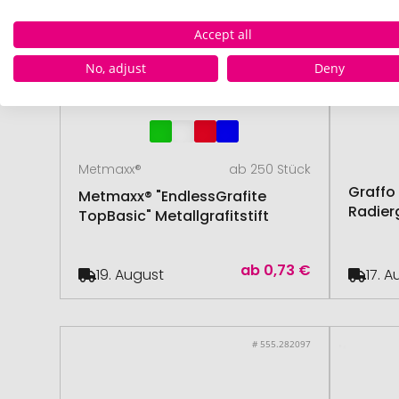
Accept all
No, adjust
Deny
Metmaxx®
ab 250 Stück
Graffo 
Metmaxx® "EndlessGrafite
Radie
TopBasic" Metallgrafitstift
ab
0,73 €
19. August
17. 
# 555.282097