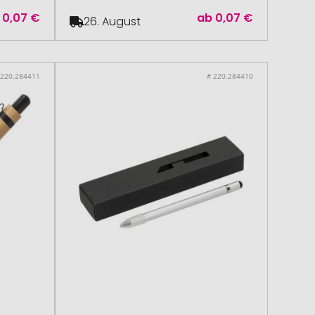
0,07 €
ab
0,07 €
26. August
 220.284411
# 220.284410