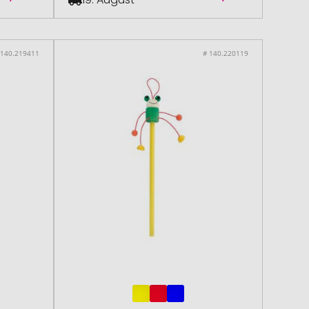
 140.219411
# 140.220119