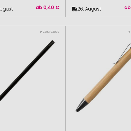
ab
0,40 €
ab
August
26. August
# 220.192002
#