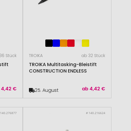
36 Stück
TROIKA
ab 32 Stück
tift
TROIKA Multitasking-Bleistift
CONSTRUCTION ENDLESS
4,42 €
ab
4,42 €
25. August
 140.276877
# 140.216624