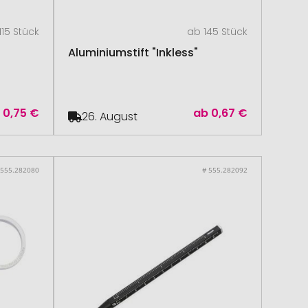
115 Stück
ab 145 Stück
Aluminiumstift "Inkless"
b
0,75 €
ab
0,67 €
26. August
 555.282080
# 555.282092