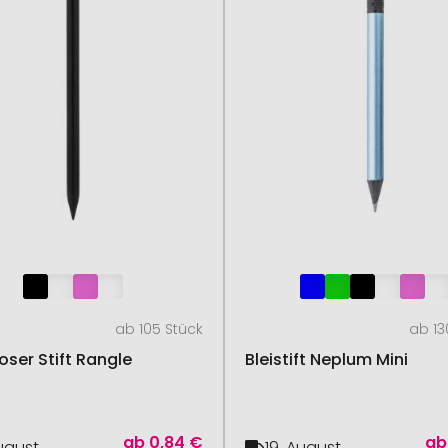
ab 105 Stück
ab 13
oser Stift Rangle
Bleistift Neplum Mini
ab
0,84 €
ab
August
19. August