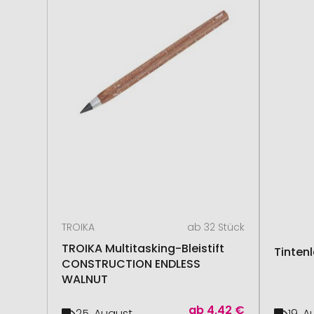
TROIKA
ab 32 Stück
TROIKA Multitasking-Bleistift
Tintenl
CONSTRUCTION ENDLESS
WALNUT
ab
4,42 €
25. August
19. 