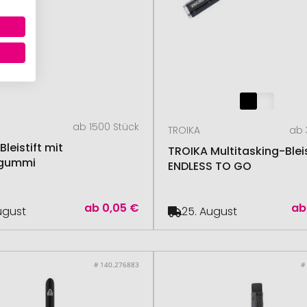
ab 1500 Stück
TROIKA
ab 
Bleistift mit
TROIKA Multitasking-Bleis
rgummi
ENDLESS TO GO
ab
0,05 €
ab
August
25. August
# 140.276883
#