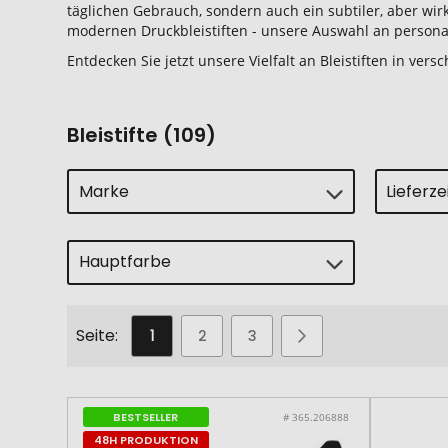
täglichen Gebrauch, sondern auch ein subtiler, aber wir
modernen Druckbleistiften - unsere Auswahl an personal
Entdecken Sie jetzt unsere Vielfalt an Bleistiften in v
Bleistifte (109)
Marke
Lieferz
Hauptfarbe
Seite
Sie lesen gerade die Seite
Seite
Seite
Seite
Weiter
1
2
3
BESTSELLER
# 365.206888
48H PRODUKTION