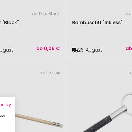
ab 1745 Stück
ab 
t "Black"
Bambusstift "Inkless"
ab
0,06 €
a
August
26. August
# 500.278900
#
policy
how