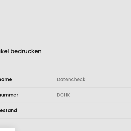
ikel bedrucken
lname
Datencheck
onen
lnummer
DCHK
estand