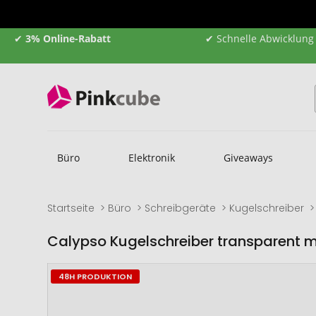
✔
3% Online-Rabatt
✔ Schnelle Abwicklung
Büro
Elektronik
Giveaways
Startseite
Büro
Schreibgeräte
Kugelschreiber
Calypso Kugelschreiber transparent 
Zum
Zum
48H PRODUKTION
Ende
Anfang
der
der
Bildgalerie
Bildgalerie