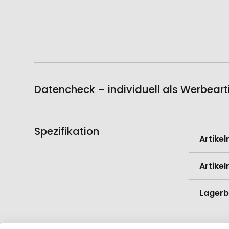
Datencheck – individuell als Werbeart
Spezifikation
Weitere
Artike
Informati
Artike
Lagerb