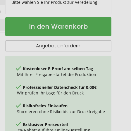
Bitte wählen Sie Ihr Produkt zur Veredelung!
Calypso
Auf
In den Warenkorb
Kugelschreiber
Lager
transparent
matt
Angebot anfordern
Kostenloser E-Proof am selben Tag
Mit Ihrer Freigabe startet die Produktion
Professioneller Datencheck für 0,00€
Wir prüfen Ihr Logo für den Druck
Risikofreies Einkaufen
Stornieren ohne Risiko bis zur Druckfreigabe
Exklusiver Preisvorteil
3% Rabatt auf Ihre Online-Bestellung