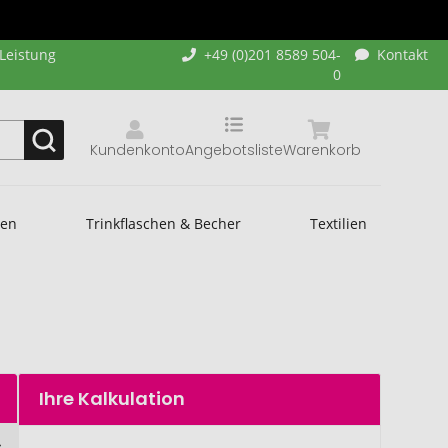
-Leistung
+49 (0)201 8589 504-
Kontakt
0
Kundenkonto
Angebotsliste
Warenkorb
hen
Trinkflaschen & Becher
Textilien
Ihre Kalkulation