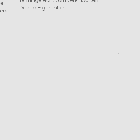
termingerecht zum vereinbarten
se
Datum – garantiert.
hend