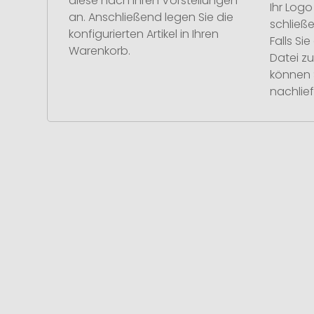
diese nach Ihren Vorstellungen
Ihr Log
an. Anschließend legen Sie die
schließe
konfigurierten Artikel in Ihren
Falls S
Warenkorb.
Datei z
können 
nachlief