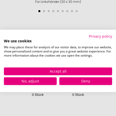
Für Linkshänder (30 x 30 mm)
Verfügbare Farben
Privacy policy
We use cookies
We may place these for analysis of our visitor data, to improve our website,
show personalised content and to give you a great website experience. For
blau
more information about the cookies we use open the settings.
Sofor
203
Accept all
No, adjust
Deny
orange, silber
rot, silber
Nicht verfügbar
Nicht verfügbar
0 Stück
0 Stück