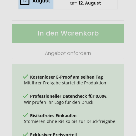
12
August
am
12. August
Caprol
Auf
In den Warenkorb
Plus
Lager
Isolierbecher
Angebot anfordern
Kostenloser E-Proof am selben Tag
Mit Ihrer Freigabe startet die Produktion
Professioneller Datencheck für 0,00€
Wir prüfen Ihr Logo für den Druck
Risikofreies Einkaufen
Stornieren ohne Risiko bis zur Druckfreigabe
Exklusiver Preisvorteil