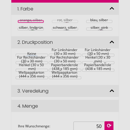
der
Bildgalerie
1.
Farbe
springen
orange, silber
rot, silber
blau, silber
silber, lindgrün
schwarz, silber
silber, pink
2.
Druckposition
Für Linkshänder 
Für Linkshänder 
Keine
(30 x 30 mm)
Gegenüber vom 
(30 x 50 mm)
Für Rechtshänder 
Für Rechtshänder 
Maßgefertigte 
Henkel (30 x 30 
Gegenüber vom 
(30 x 30 mm)
(30 x 50 mm)
Kraft-
Maßgefertigte 
mm)
Henkel (30 x 50 
Maßgefertigter 
Papierbanderole 
Papierbanderole 
Kraft-
mm)
Maßgefertigter 
(438 x 185 mm)
(438 x 185 mm)
Wellpappkarton 
Wellpappkarton 
(444 x 356 mm)
(444 x 356 mm)
3.
Veredelung
4.
Menge
Ihre Wunschmenge: