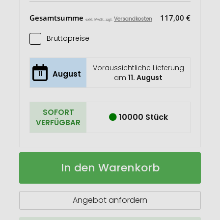
Gesamtsumme
117,00 €
Versandkosten
exkl. MwSt. zzgl.
Bruttopreise
Voraussichtliche Lieferung
11
August
am
11. August
SOFORT
10000 Stück
VERFÜGBAR
Cirrus
Auf
In den Warenkorb
350
Lager
ml
Becher
mit
Angebot anfordern
360°-
Deckel