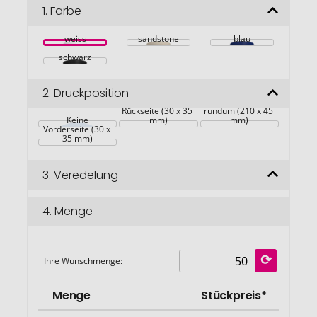
Bildgalerie
1.
Farbe
springen
weiss
sandstone
blau
schwarz
2.
Druckposition
Rückseite (30 x 35 
rundum (210 x 45 
Keine
mm)
mm)
Vorderseite (30 x 
35 mm)
3.
Veredelung
4.
Menge
Ihre Wunschmenge:
Menge
Stückpreis*