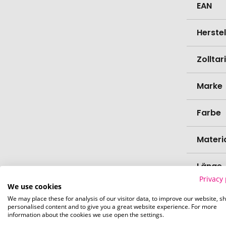
EAN
Herste
Zollta
Marke
Farbe
Materi
Länge
Privacy 
We use cookies
Durch
We may place these for analysis of our visitor data, to improve our website, s
personalised content and to give you a great website experience. For more
information about the cookies we use open the settings.
Bio-Pr