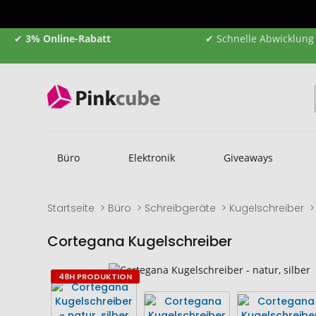
✔
3% Online-Rabatt
✔ Schnelle Abwicklung
Büro
Elektronik
Giveaways
Startseite
Büro
Schreibgeräte
Kugelschreiber
Cortegana Kugelschreiber
Zum
Zum
48H PRODUKTION
Ende
Anfang
der
der
Bildgalerie
Bildgalerie