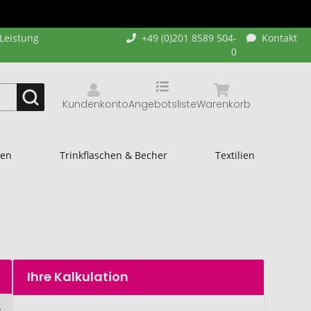
-Leistung
+49 (0)201 8589 504-
Kontakt
0
Kundenkonto
Angebotsliste
Warenkorb
hen
Trinkflaschen & Becher
Textilien
Ihre Kalkulation