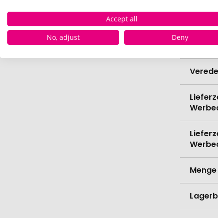
Accept all
Schrei
No, adjust
Deny
Spülma
Verede
Lieferz
Werbe
Lieferz
Werbe
Menge 
Lagerb