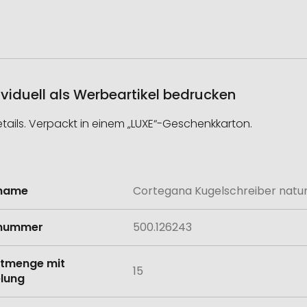
viduell als Werbeartikel bedrucken
ails. Verpackt in einem „LUXE“-Geschenkkarton.
lname
Cortegana Kugelschreiber natu
onen
lnummer
500.126243
tmenge mit
15
lung