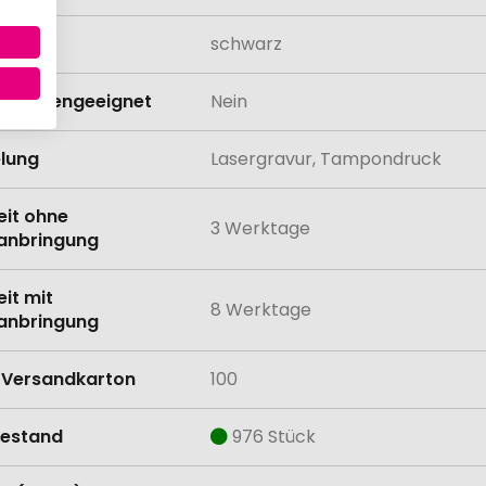
bfarbe
schwarz
schinengeeignet
Nein
lung
Lasergravur, Tampondruck
eit ohne
3 Werktage
anbringung
eit mit
8 Werktage
anbringung
Versandkarton
100
estand
976 Stück