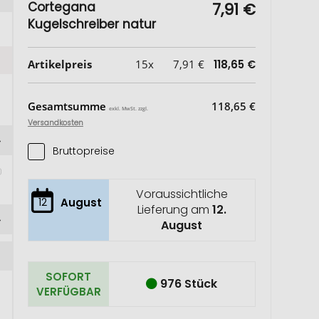
Cortegana
7,91 €
Kugelschreiber natur
Artikelpreis
15x
7,91 €
118,65 €
Gesamtsumme
118,65 €
exkl. MwSt. zzgl.
Versandkosten
Bruttopreise
Voraussichtliche
12
August
Lieferung am
12.
August
SOFORT
976 Stück
VERFÜGBAR