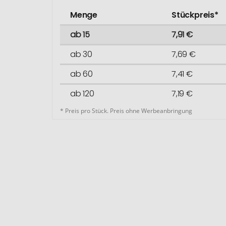
Menge
Stückpreis*
ab 15
7,91 €
ab 30
7,69 €
ab 60
7,41 €
ab 120
7,19 €
* Preis pro Stück. Preis ohne Werbeanbringung