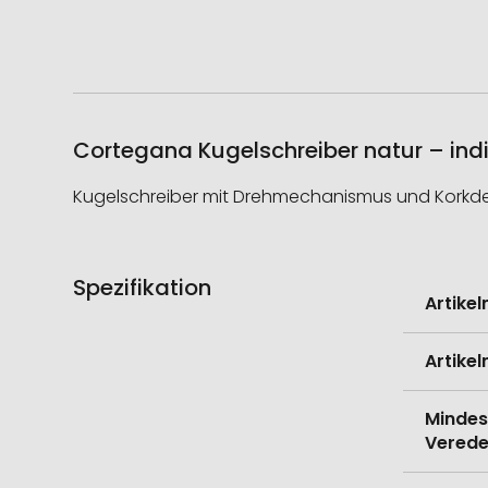
Cortegana Kugelschreiber natur – indi
Kugelschreiber mit Drehmechanismus und Korkdet
Spezifikation
Weitere
Artike
Informati
Artike
Mindes
Verede