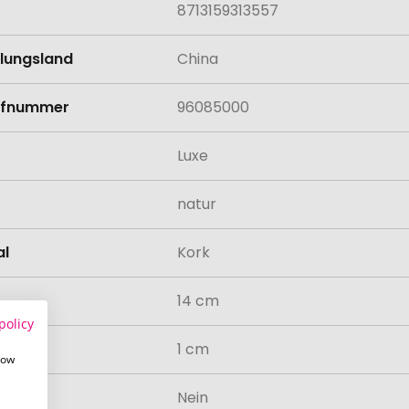
8713159313557
llungsland
China
rifnummer
96085000
Luxe
natur
al
Kork
14 cm
policy
messer
1 cm
how
odukt
Nein