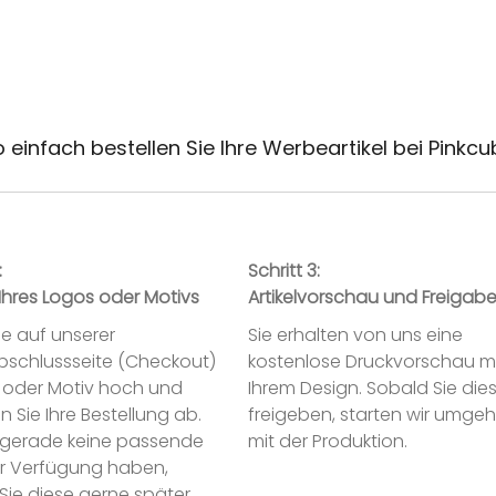
 einfach bestellen Sie Ihre Werbeartikel bei Pinkc
:
Schritt 3:
Ihres Logos oder Motivs
Artikelvorschau und Freigab
ie auf unserer
Sie erhalten von uns eine
abschlussseite (Checkout)
kostenlose Druckvorschau m
o oder Motiv hoch und
Ihrem Design. Sobald Sie die
n Sie Ihre Bestellung ab.
freigeben, starten wir umge
ie gerade keine passende
mit der Produktion.
ur Verfügung haben,
Sie diese gerne später