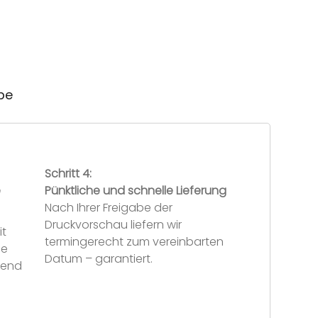
ube
Schritt 4:
e
Pünktliche und schnelle Lieferung
Nach Ihrer Freigabe der
Druckvorschau liefern wir
it
termingerecht zum vereinbarten
se
Datum – garantiert.
hend