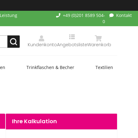
-Leistung
+49 (0)201 8589 504-
Kontakt
0
Kundenkonto
Angebotsliste
Warenkorb
hen
Trinkflaschen & Becher
Textilien
Ihre Kalkulation