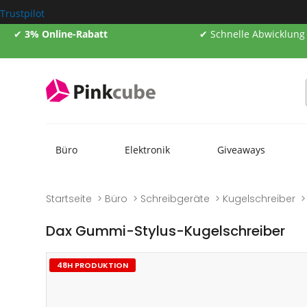
Trustpilot
✔
3% Online-Rabatt
✔ Schnelle Abwicklung
Büro
Elektronik
Giveaways
Startseite
Büro
Schreibgeräte
Kugelschreiber
Dax Gummi-Stylus-Kugelschreiber
Zum
Zum
48H PRODUKTION
Ende
Anfang
der
der
Bildgalerie
Bildgalerie