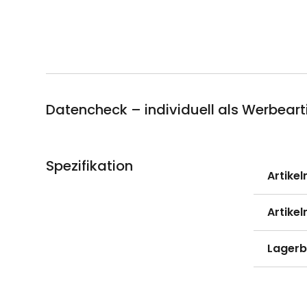
Datencheck – individuell als Werbeart
Spezifikation
Weitere
Artike
Informati
Artike
Lagerb