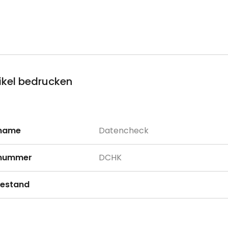
ikel bedrucken
lname
Datencheck
onen
lnummer
DCHK
estand