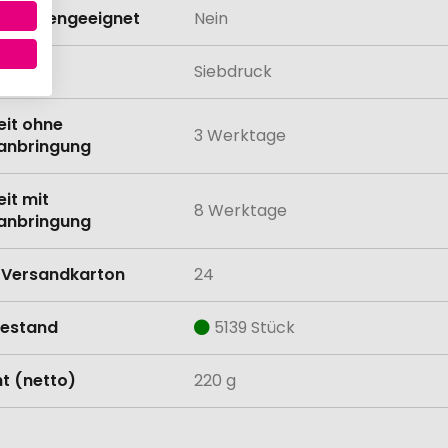
schinengeeignet
Nein
lung
Siebdruck
eit ohne
3 Werktage
anbringung
eit mit
8 Werktage
anbringung
Versandkarton
24
estand
5139 Stück
t (netto)
220 g