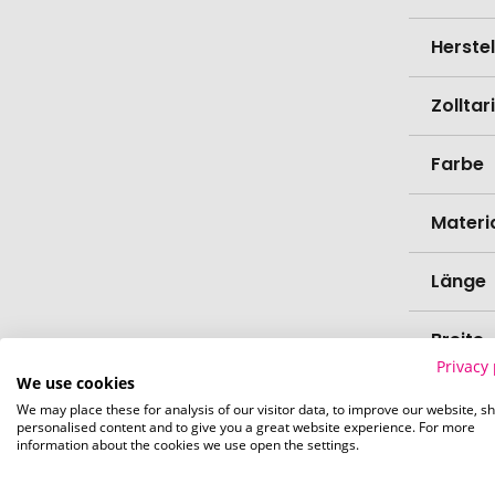
Herste
Zollta
Farbe
Materi
Länge
Breite
Privacy 
We use cookies
Höhe
We may place these for analysis of our visitor data, to improve our website, s
personalised content and to give you a great website experience. For more
information about the cookies we use open the settings.
Bio-Pr