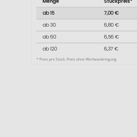
Menge
Stückpreis*
ab 15
7,00 €
ab 30
6,80 €
ab 60
6,56 €
ab 120
6,37 €
* Preis pro Stück. Preis ohne Werbeanbringung