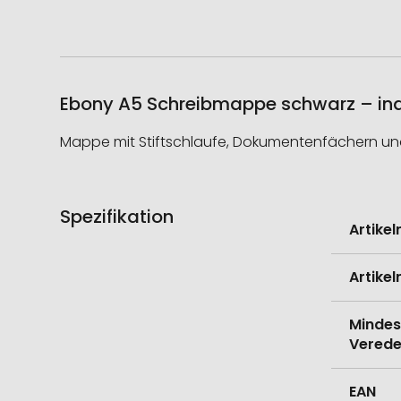
Ebony A5 Schreibmappe schwarz – indi
Mappe mit Stiftschlaufe, Dokumentenfächern und 
Spezifikation
Weitere
Artike
Informati
Artike
Mindes
Verede
EAN