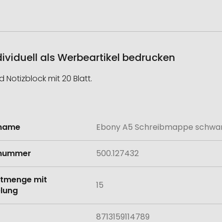
viduell als Werbeartikel bedrucken
Notizblock mit 20 Blatt.
lname
Ebony A5 Schreibmappe schwa
onen
lnummer
500.127432
tmenge mit
15
lung
8713159114789