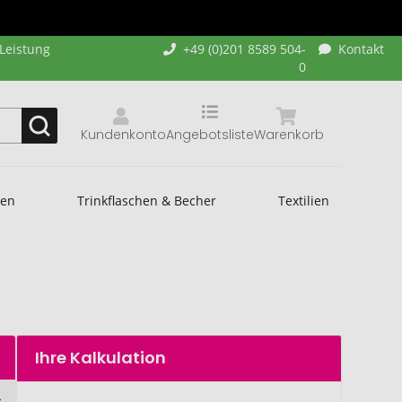
-Leistung
+49 (0)201 8589 504-
Kontakt
0
Kundenkonto
Angebotsliste
Warenkorb
hen
Trinkflaschen & Becher
Textilien
Ihre Kalkulation