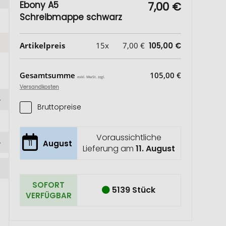
Ebony A5
7,00 €
Schreibmappe schwarz
Artikelpreis
15x
7,00 €
105,00 €
Gesamtsumme
105,00 €
exkl. MwSt. zzgl.
Versandkosten
Bruttopreise
Voraussichtliche
11
August
Lieferung am
11. August
SOFORT
5139 Stück
VERFÜGBAR