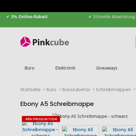
✔
3% Online-Rabatt
✔ Schnelle Abwicklung
Büro
Elektronik
Giveaways
Startseite
Büro
Bürozubehör
Schreibmappen
Ebony A5 Schreibmappe
Zum
Zum
48H PRODUKTION
Ende
Anfang
der
der
Bildgalerie
Bildgalerie