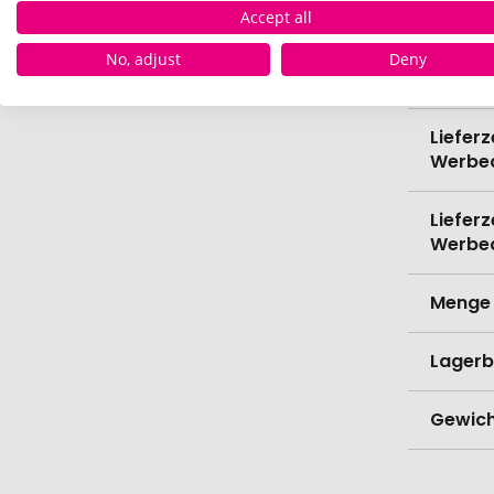
Accept all
Spülma
No, adjust
Deny
Verede
Lieferz
Werbe
Lieferz
Werbe
Menge 
Lagerb
Gewich