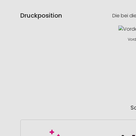
Druckposition
Die bei di
Vord
So