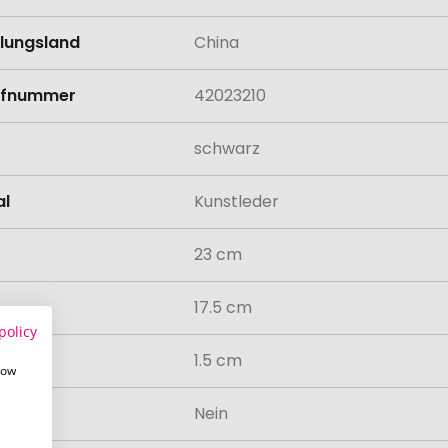
llungsland
China
rifnummer
42023210
schwarz
al
Kunstleder
23 cm
17.5 cm
policy
1.5 cm
how
odukt
Nein