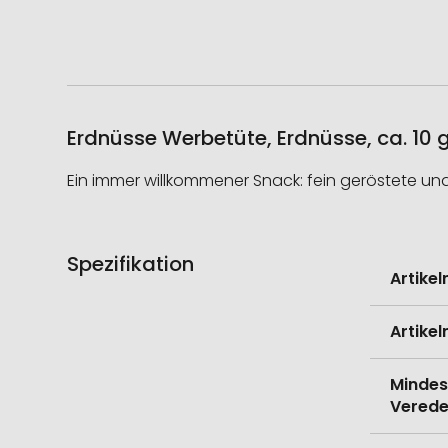
Erdnüsse Werbetüte, Erdnüsse, ca. 10 g
Ein immer willkommener Snack: fein geröstete un
Spezifikation
Weitere
Artike
Informati
Artike
Mindes
Verede