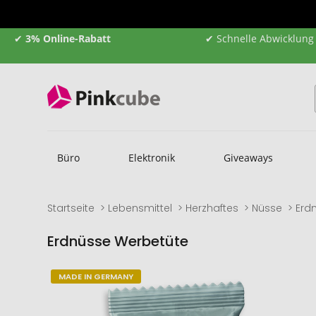
✔
3% Online-Rabatt
✔ Schnelle Abwicklung
Büro
Elektronik
Giveaways
Startseite
Lebensmittel
Herzhaftes
Nüsse
Erd
Erdnüsse Werbetüte
Zum
Zum
MADE IN GERMANY
Ende
Anfang
der
der
Bildgalerie
Bildgalerie