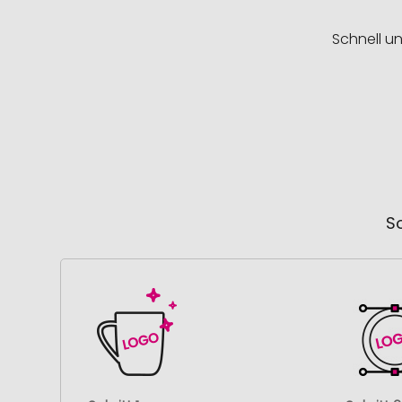
Schnell u
So