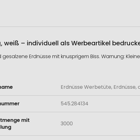
, weiß – individuell als Werbeartikel bedruck
d gesalzene Erdnüsse mit knusprigem Biss. Warnung: Kleine
lname
Erdnüsse Werbetüte, Erdnüsse, ca
onen
lnummer
545.284134
tmenge mit
3000
lung