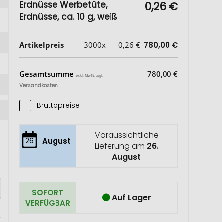
Erdnüsse Werbetüte,
0,26 €
Erdnüsse, ca. 10 g, weiß
Artikelpreis
3000x
0,26 €
780,00 €
Gesamtsumme
780,00 €
exkl. MwSt. zzgl.
Versandkosten
Bruttopreise
Voraussichtliche
26
August
Lieferung am
26.
August
SOFORT
Auf Lager
VERFÜGBAR