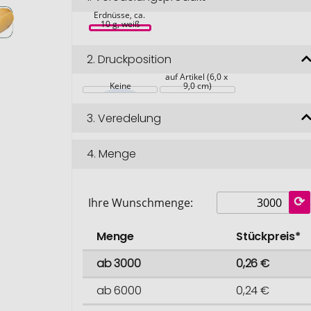
Werbetüte, 
Erdnüsse, ca. 
10 g, weiß
2.
Druckposition
auf Artikel (6,0 x 
Keine
9,0 cm)
3.
Veredelung
4.
Menge
Ihre Wunschmenge:
Menge
Stückpreis*
ab 3000
0,26 €
ab 6000
0,24 €