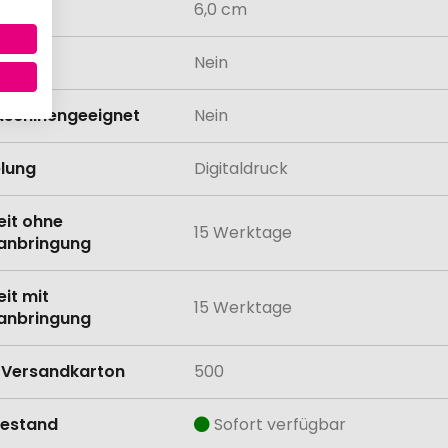
6,0 cm
odukt
Nein
schinengeeignet
Nein
lung
Digitaldruck
eit ohne
15 Werktage
anbringung
eit mit
15 Werktage
anbringung
Versandkarton
500
estand
Sofort verfügbar