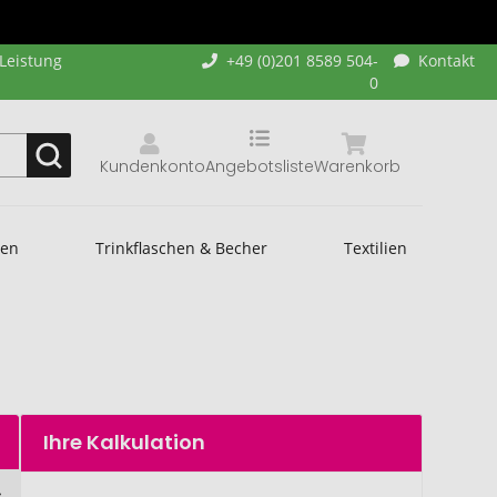
-Leistung
+49 (0)201 8589 504-
Kontakt
0
Kundenkonto
Angebotsliste
Warenkorb
hen
Trinkflaschen & Becher
Textilien
Ihre Kalkulation