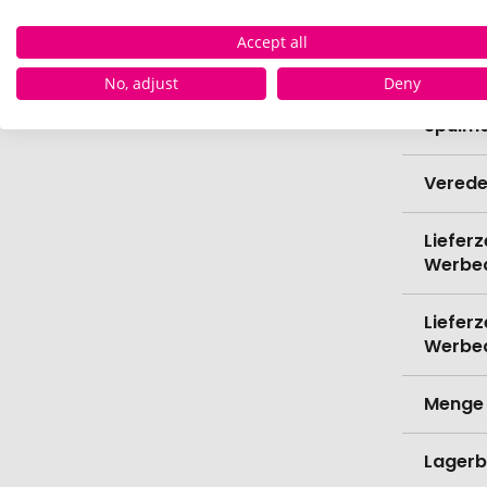
Breite
Accept all
Bio-Pr
No, adjust
Deny
Spülma
Verede
Lieferz
Werbe
Lieferz
Werbe
Menge 
Lagerb