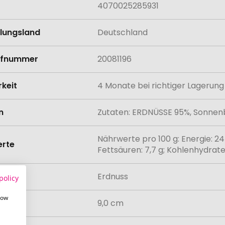
4070025285931
llungsland
Deutschland
rifnummer
20081196
rkeit
4 Monate bei richtiger Lagerung
n
Zutaten: ERDNÜSSE 95%, Sonnenb
Nährwerte pro 100 g: Energie: 24
rte
Fettsäuren: 7,7 g; Kohlenhydrate: 1
mack
Erdnuss
policy
how
9,0 cm