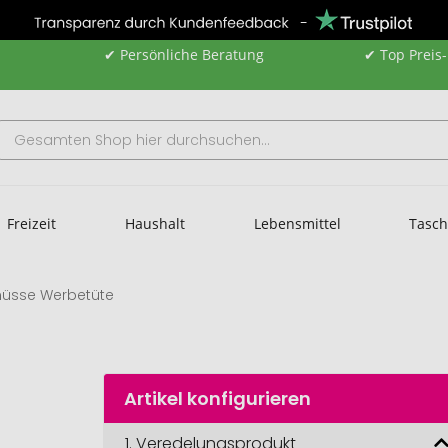
✔ Persönliche Beratung
✔ Top Preis
Freizeit
Haushalt
Lebensmittel
Tasc
nüsse Werbetüte
Artikel konfigurieren
1.
Veredelungsprodukt
Erdnüsse 