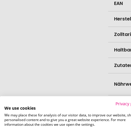
EAN
Herste
Zollta
Haltba
Zutate
Nährwe
Gesch
Privacy 
We use cookies
We may place these for analysis of our visitor data, to improve our website, s
Länge
personalised content and to give you a great website experience. For more
information about the cookies we use open the settings.