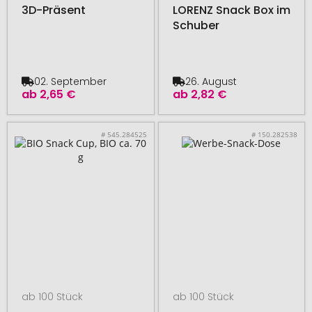
3D-Präsent
LORENZ Snack Box im
Schuber
02. September
26. August
ab
2,65 €
ab
2,82 €
# 545.284525
# 150.282538
ab 100 Stück
ab 100 Stück