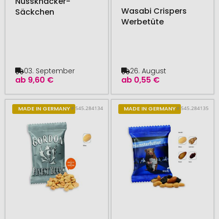
Nussknacker-
Wasabi Crispers
Säckchen
Werbetüte
03. September
26. August
ab
9,60 €
ab
0,55 €
# 545.284134
# 545.284135
MADE IN GERMANY
MADE IN GERMANY