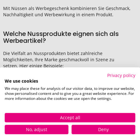
Mit Nüssen als Werbegeschenk kombinieren Sie Geschmack,
Nachhaltigkeit und Werbewirkung in einem Produkt.
Welche Nussprodukte eignen sich als
Werbeartikel?
Die Vielfalt an Nussprodukten bietet zahlreiche
Möglichkeiten, Ihre Marke geschmackvoll in Szene zu
setzen. Hier einige Beispiele:
Snack-Packungen:
Kleine, handliche Tüten mit
Privacy policy
We use cookies
gemischten Nüssen – ideal für unterwegs.
We may place these for analysis of our visitor data, to improve our website,
Premium-Nüsse:
Hochwertige Sorten wie
show personalised content and to give you a great website experience. For
Macadamia, Pekannüsse oder Mandeln für
more information about the cookies we use open the settings.
besondere Anlässe.
Nüsse im Adventskalender:
In kleinen Türchen
Accept all
verpackt, steigern sie die Vorfreude auf
Weihnachten.
No, adjust
Deny
Nussbeutel:
Nachhaltige Beutel, die mit Ihrem