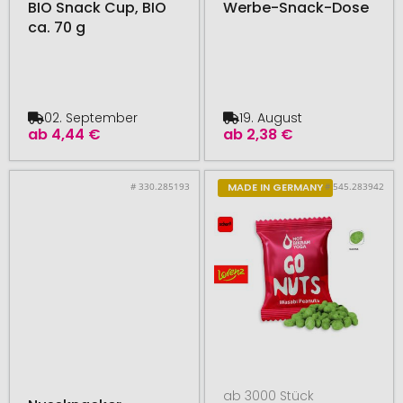
BIO Snack Cup, BIO
Werbe-Snack-Dose
ca. 70 g
02. September
19. August
ab
4,44 €
ab
2,38 €
# 330.285193
# 545.283942
MADE IN GERMANY
ab 3000 Stück