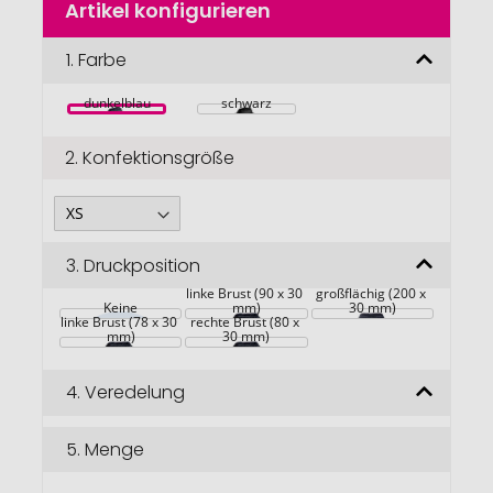
Artikel konfigurieren
Anfang
der
Bildgalerie
1.
Farbe
springen
dunkelblau
schwarz
2.
Konfektionsgröße
3.
Druckposition
Rückseite 
linke Brust (90 x 30 
großflächig (200 x 
Keine
mm)
30 mm)
linke Brust (78 x 30 
rechte Brust (80 x 
mm)
30 mm)
4.
Veredelung
5.
Menge