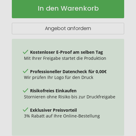
Fairview
Auf
In den Warenkorb
leichter
Lager
Daunen-
Bodywarmer
für
Angebot anfordern
Herren
Kostenloser E-Proof am selben Tag
Mit Ihrer Freigabe startet die Produktion
Professioneller Datencheck für 0,00€
Wir prüfen Ihr Logo für den Druck
Risikofreies Einkaufen
Stornieren ohne Risiko bis zur Druckfreigabe
Exklusiver Preisvorteil
3% Rabatt auf Ihre Online-Bestellung