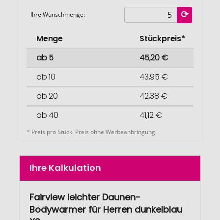
Ihre Wunschmenge:
Menge
Stückpreis*
ab 5
45,20 €
ab 10
43,95 €
ab 20
42,38 €
ab 40
41,12 €
* Preis pro Stück. Preis ohne Werbeanbringung
Ihre Kalkulation
Fairview leichter Daunen-
Bodywarmer für Herren dunkelblau