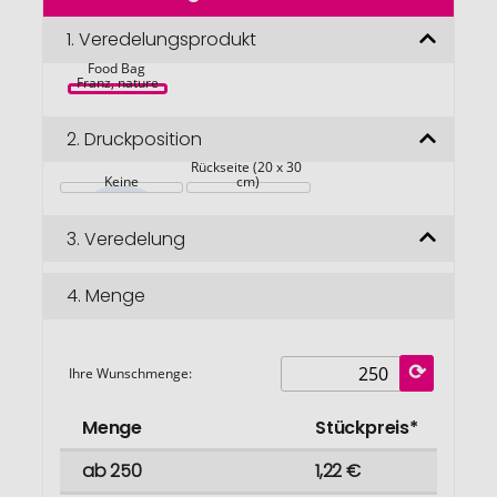
der
Bildgalerie
1.
Veredelungsprodukt
springen
Food Bag 
Franz, nature
2.
Druckposition
Rückseite (20 x 30 
Keine
cm)
3.
Veredelung
4.
Menge
Ihre Wunschmenge:
Menge
Stückpreis*
ab 250
1,22 €