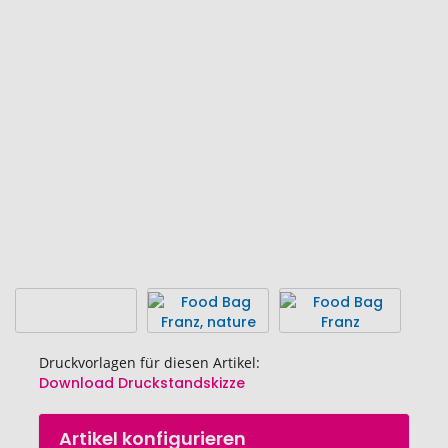
Ende
der
Bildgalerie
springen
Druckvorlagen für diesen Artikel:
Download Druckstandskizze
Zum
Artikel konfigurieren
Anfang