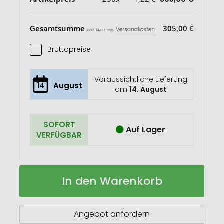
Gesamtsumme
305,00 €
Versandkosten
exkl. MwSt. zzgl.
Bruttopreise
Voraussichtliche Lieferung
14
August
am
14. August
SOFORT
Auf Lager
VERFÜGBAR
Food
Auf
In den Warenkorb
Bag
Lager
Franz
Angebot anfordern