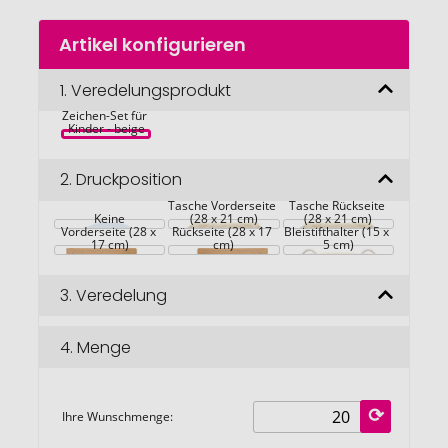
Zum
Artikel konfigurieren
Anfang
der
Bildgalerie
1.
Veredelungsprodukt
FUNDRAW 
springen
Zeichen-Set für 
Kinder - beige
2.
Druckposition
Tasche Vorderseite 
Tasche Rückseite 
Notizbuch 
Keine
(28 x 21 cm)
Notizbuch 
(28 x 21 cm)
Vorderseite (28 x 
Rückseite (28 x 17 
Bleistifthalter (15 x 
17 cm)
cm)
5 cm)
3.
Veredelung
4.
Menge
Ihre Wunschmenge: