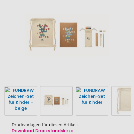
Ende
der
Bildgalerie
springen
Druckvorlagen für diesen Artikel:
Download Druckstandskizze