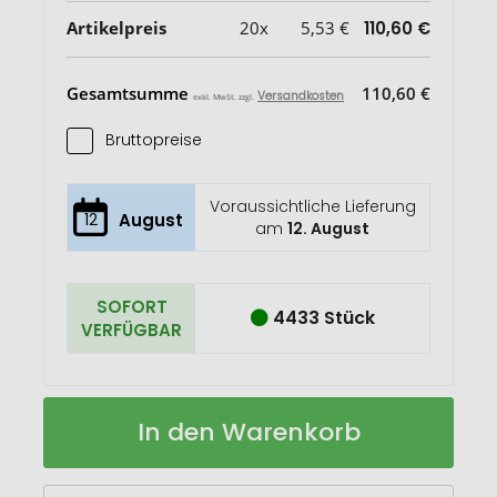
Artikelpreis
20x
5,53 €
110,60 €
Gesamtsumme
110,60 €
Versandkosten
exkl. MwSt. zzgl.
Bruttopreise
Voraussichtliche Lieferung
12
August
am
12. August
SOFORT
4433 Stück
VERFÜGBAR
FUNDRAW
Auf
In den Warenkorb
Zeichen-
Lager
Set
für
Kinder