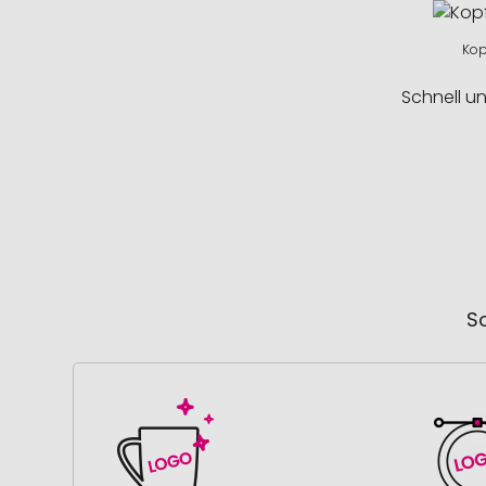
Kopf
Schnell u
So