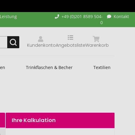
-Leistung
+49 (0)201 8589 504-
Kontakt
0
Kundenkonto
Angebotsliste
Warenkorb
hen
Trinkflaschen & Becher
Textilien
Ihre Kalkulation