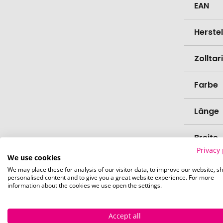
EAN
Herste
Zollta
Farbe
Länge
Breite
Privacy 
We use cookies
Bio-Pr
We may place these for analysis of our visitor data, to improve our website, s
personalised content and to give you a great website experience. For more
information about the cookies we use open the settings.
Spülma
Accept all
Verede