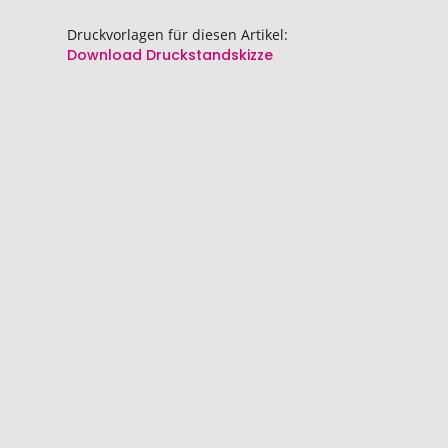
springen
springen
Druckvorlagen für diesen Artikel:
Download Druckstandskizze