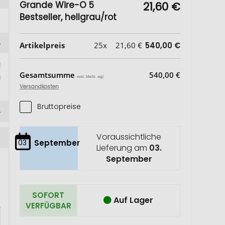
Grande Wire-O 5
21,60 €
Bestseller, hellgrau/rot
Artikelpreis
25x
21,60 €
540,00 €
Gesamtsumme
540,00 €
exkl. MwSt. zzgl.
Versandkosten
Bruttopreise
Voraussichtliche
03
September
Lieferung am
03.
September
SOFORT
Auf Lager
VERFÜGBAR