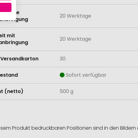
eit ohne
20 Werktage
anbringung
eit mit
20 Werktage
anbringung
Versandkarton
30
estand
Sofort verfügbar
t (netto)
500 g
esem Produkt bedruckbaren Positionen sind in den Bildern 