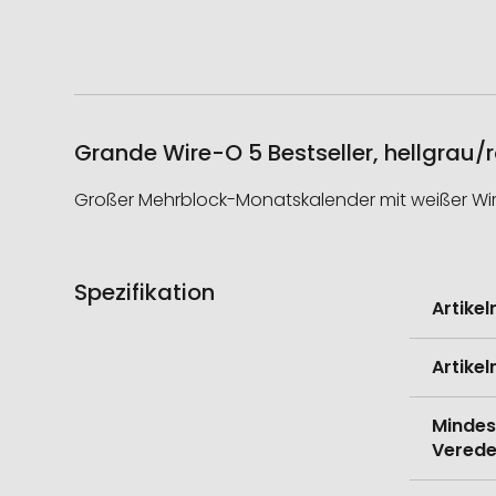
Grande Wire-O 5 Bestseller, hellgrau/r
Großer Mehrblock-Monatskalender mit weißer Wir
Spezifikation
Weitere
Artike
Informati
Artike
Mindes
Verede