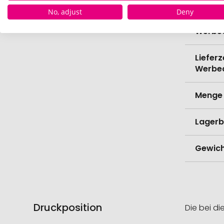
No, adjust
Deny
Lieferz
Werbe
Lieferz
Werbe
Menge 
Lagerb
Gewich
Druckposition
Die bei di