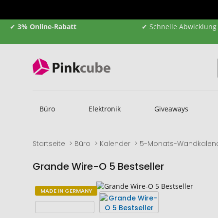
✔
3% Online-Rabatt
✔ Schnelle Abwicklung
Büro
Elektronik
Giveaways
Startseite
Büro
Kalender
5-Monats-Wandkalen
Grande Wire-O 5 Bestseller
Zum
Zum
MADE IN GERMANY
Ende
Anfang
der
der
Bildgalerie
Bildgalerie