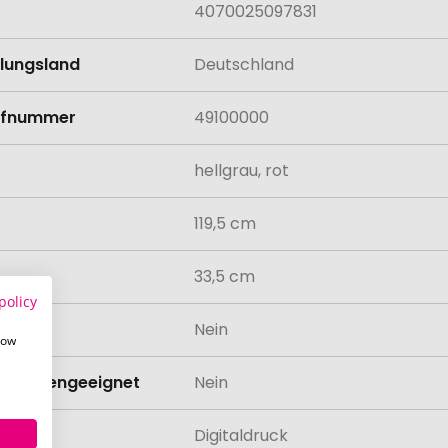
4070025097831
llungsland
Deutschland
rifnummer
49100000
hellgrau, rot
119,5 cm
33,5 cm
policy
odukt
Nein
how
schinengeeignet
Nein
lung
Digitaldruck