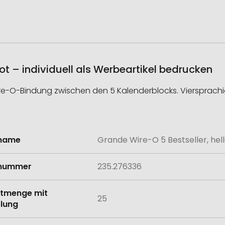
ot – individuell als Werbeartikel bedrucken
e-O-Bindung zwischen den 5 Kalenderblocks. Viersprachig
lname
Grande Wire-O 5 Bestseller, hel
onen
lnummer
235.276336
tmenge mit
25
lung