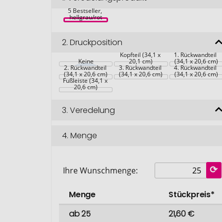
Grande Wire-O 
5 Bestseller, 
hellgrau/rot
2.
Druckposition
Kopfteil (34,1 x 
1. Rückwandteil 
Keine
20,1 cm)
(34,1 x 20,6 cm)
2. Rückwandteil 
3. Rückwandteil 
4. Rückwandteil 
(34,1 x 20,6 cm)
(34,1 x 20,6 cm)
(34,1 x 20,6 cm)
Fußleiste (34,1 x 
20,6 cm)
3.
Veredelung
4.
Menge
Ihre Wunschmenge:
Menge
Stückpreis*
ab 25
21,60 €