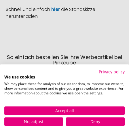
Schnell und einfach
hier
die Standskizze
herunterladen.
So einfach bestellen Sie Ihre Werbeartikel bei
Pinkcube
Privacy policy
We use cookies
We may place these for analysis of our visitor data, to improve our website,
show personalised content and to give you a great website experience. For
more information about the cookies we use open the settings.
Schritt 1:
Accept all
Artikelkonfiguration
No, adjust
Deny
Wählen Sie Ihre gewünschten