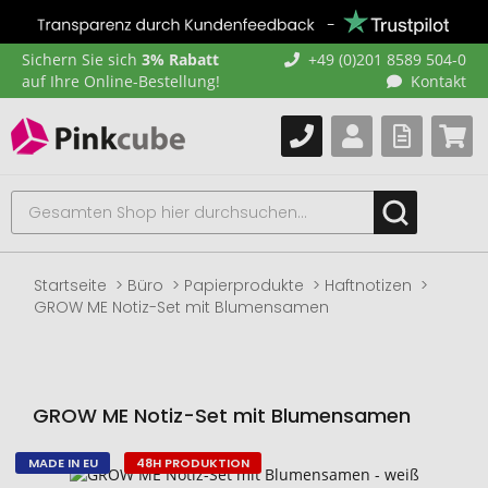
Sichern Sie sich
3% Rabatt
+49 (0)201 8589 504-0
auf Ihre Online-Bestellung!
Kontakt
Startseite
Büro
Papierprodukte
Haftnotizen
GROW ME Notiz-Set mit Blumensamen
GROW ME Notiz-Set mit Blumensamen
MADE IN EU
48H PRODUKTION
Zum