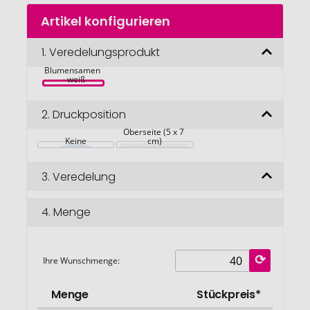
Zum
Artikel konfigurieren
Anfang
der
Bildgalerie
1.
Veredelungsprodukt
GROW ME 
Notiz-Set mit 
springen
Blumensamen 
- weiß
2.
Druckposition
Oberseite (5 x 7 
Keine
cm)
3.
Veredelung
4.
Menge
Ihre Wunschmenge:
Menge
Stückpreis*