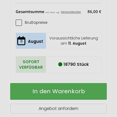
Gesamtsumme
86,00 €
Versandkosten
exkl. MwSt. zzgl.
Bruttopreise
Voraussichtliche Lieferung
11
August
am
11. August
SOFORT
18790 Stück
VERFÜGBAR
GROW
Auf
In den Warenkorb
ME
Lager
Notiz-
Set
mit
Angebot anfordern
Blumensamen