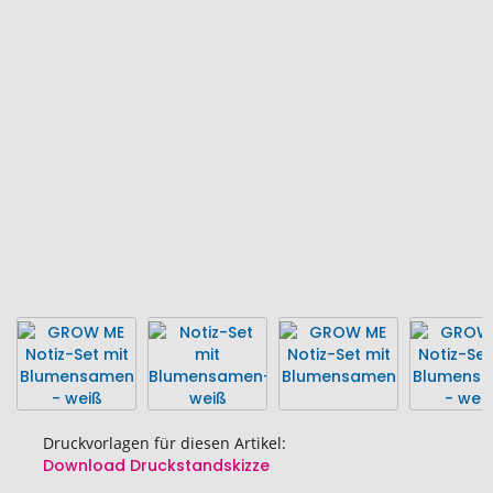
Ende
der
Bildgalerie
springen
Druckvorlagen für diesen Artikel:
Download Druckstandskizze