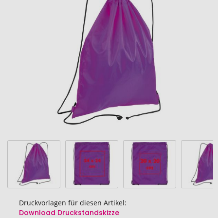
Ende
der
Bildgalerie
springen
Druckvorlagen für diesen Artikel:
Download Druckstandskizze