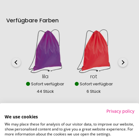
Verfügbare Farben
lila
rot
w
Sofort verfügbar
Sofort verfügbar
Nich
44 Stück
6 Stück
0
Privacy policy
We use cookies
We may place these for analysis of our visitor data, to improve our website,
So einfach bestellen Sie Ihre Werbeartikel bei
show personalised content and to give you a great website experience. For
more information about the cookies we use open the settings.
Pinkcube