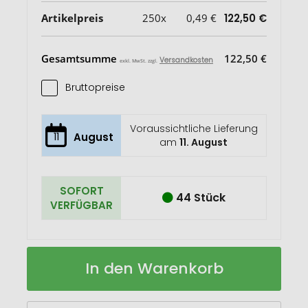
Artikelpreis
250x
0,49 €
122,50 €
Gesamtsumme
122,50 €
Versandkosten
exkl. MwSt. zzgl.
Bruttopreise
Voraussichtliche Lieferung
11
August
am
11. August
SOFORT
44 Stück
VERFÜGBAR
Gymbag
Auf
In den Warenkorb
aus
Lager
Polyester