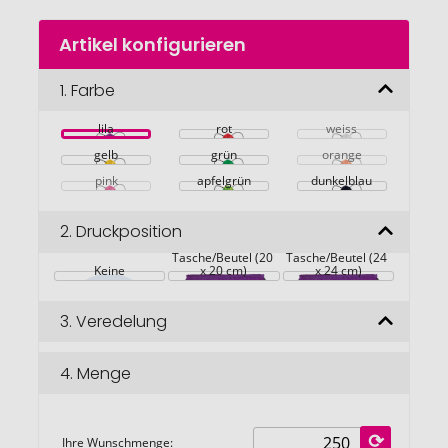
Zum
Artikel konfigurieren
Anfang
der
Bildgalerie
1.
Farbe
springen
lila
rot
weiss
gelb
grün
orange
pink
apfelgrün
dunkelblau
2.
Druckposition
Auf die 
Auf die 
Tasche/Beutel (20 
Tasche/Beutel (24 
Keine
x 20 cm)
x 24 cm)
3.
Veredelung
4.
Menge
Ihre Wunschmenge: