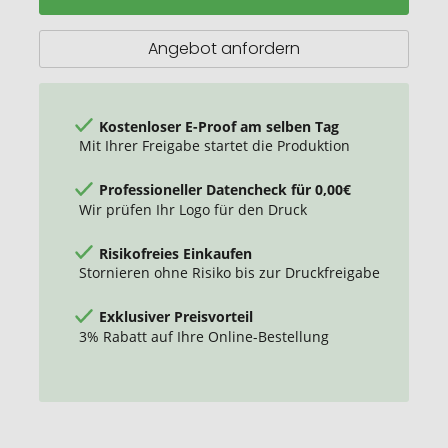
aus
recyceltem
Angebot anfordern
Papier
mit
Cover
aus
Kostenloser E-Proof am selben Tag
recyceltem
Mit Ihrer Freigabe startet die Produktion
PET
Professioneller Datencheck für 0,00€
Wir prüfen Ihr Logo für den Druck
Risikofreies Einkaufen
Stornieren ohne Risiko bis zur Druckfreigabe
Exklusiver Preisvorteil
3% Rabatt auf Ihre Online-Bestellung