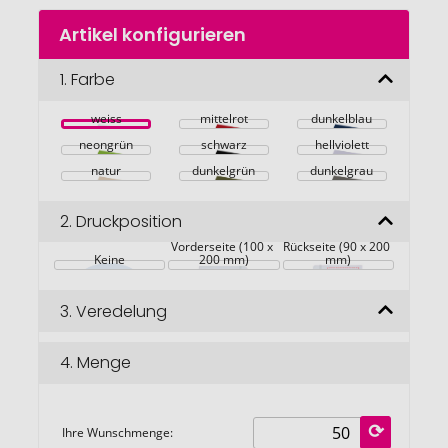
Zum
Artikel konfigurieren
Anfang
der
Bildgalerie
1.
Farbe
springen
weiss
mittelrot
dunkelblau
neongrün
schwarz
hellviolett
natur
dunkelgrün
dunkelgrau
2.
Druckposition
Vorderseite (100 x 
Rückseite (90 x 200 
Keine
200 mm)
mm)
3.
Veredelung
4.
Menge
Ihre Wunschmenge: