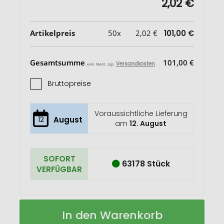
2,02 €
Artikelpreis
50x
2,02 €
101,00 €
Gesamtsumme
101,00 €
Versandkosten
exkl. MwSt. zzgl.
Bruttopreise
Voraussichtliche Lieferung
12
August
am
12. August
SOFORT
63178 Stück
VERFÜGBAR
Honua
Auf
In den Warenkorb
A5
Lager
Notizbuch