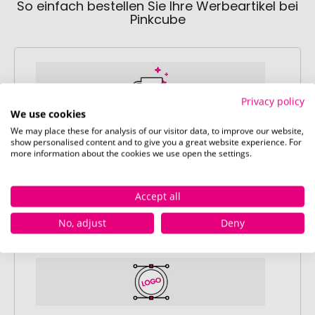
So einfach bestellen Sie Ihre Werbeartikel bei
Pinkcube
Privacy policy
We use cookies
We may place these for analysis of our visitor data, to improve our website,
Schritt 1:
show personalised content and to give you a great website experience. For
Artikelkonfiguration
more information about the cookies we use open the settings.
Wählen Sie Ihre gewünschten
Werbeartikel aus und passen Sie diese
Accept all
nach Ihren Vorstellungen an.
Anschließend legen Sie die konfigurierten
No, adjust
Deny
Artikel in Ihren Warenkorb.