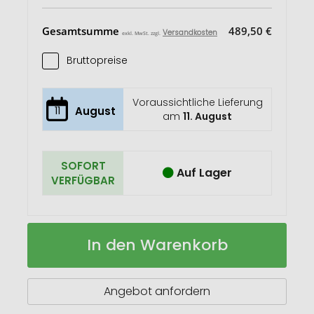
Gesamtsumme
489,50 €
Versandkosten
exkl. MwSt. zzgl.
Bruttopreise
Voraussichtliche Lieferung
11
August
am
11. August
SOFORT
Auf Lager
VERFÜGBAR
Horizont
Auf
In den Warenkorb
x.press
Lager
Angebot anfordern