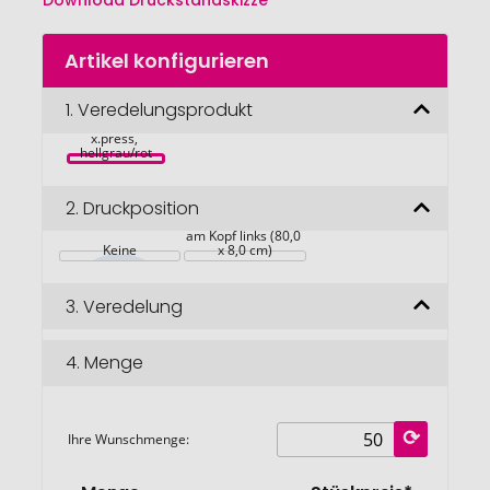
Download Druckstandskizze
Zum
Artikel konfigurieren
Anfang
der
Bildgalerie
1.
Veredelungsprodukt
Horizont 
springen
x.press, 
hellgrau/rot
2.
Druckposition
am Kopf links (80,0 
Keine
x 8,0 cm)
3.
Veredelung
4.
Menge
Ihre Wunschmenge: