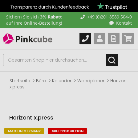
Sichern Sie sich
3% Rabatt
+49 (0)201 8589 504-0
auf Ihre Online-Bestellung!
Kontakt
Startseite
Büro
Kalender
Wandplaner
Horizont
x.press
Horizont x.press
MADE IN GERMANY
48H PRODUKTION
Zum