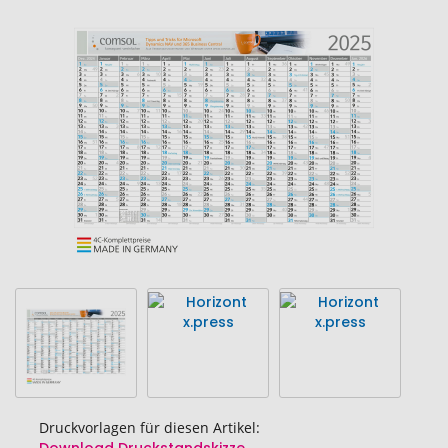
Ende
der
Bildgalerie
springen
Druckvorlagen für diesen Artikel: