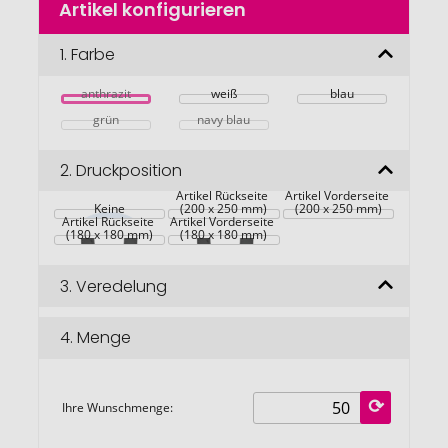
Artikel konfigurieren
Anfang
der
Bildgalerie
1.
Farbe
springen
anthrazit
weiß
blau
grün
navy blau
2.
Druckposition
Artikel Rückseite 
Artikel Vorderseite 
Keine
(200 x 250 mm)
(200 x 250 mm)
Artikel Rückseite 
Artikel Vorderseite 
(180 x 180 mm)
(180 x 180 mm)
3.
Veredelung
4.
Menge
Ihre Wunschmenge: