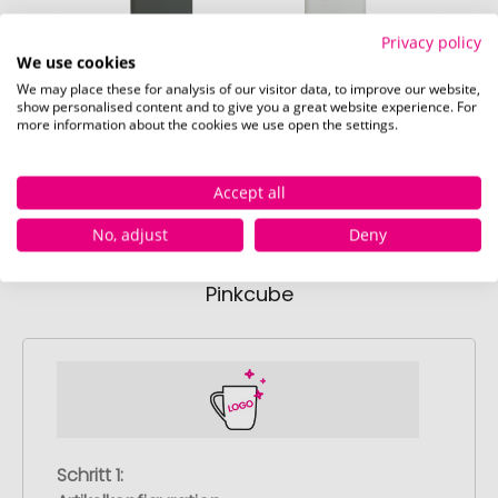
Privacy policy
We use cookies
anthrazit
weiß
We may place these for analysis of our visitor data, to improve our website,
show personalised content and to give you a great website experience. For
Nicht verfügbar
Sofort verfügbar
Sofor
more information about the cookies we use open the settings.
0 Stück
4099 Stück
390
Accept all
No, adjust
Deny
So einfach bestellen Sie Ihre Werbeartikel bei
Pinkcube
Schritt 1: