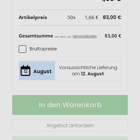
Artikelpreis
50x
1,66 €
83,00 €
Gesamtsumme
83,00 €
Versandkosten
exkl. MwSt. zzgl.
Bruttopreise
Voraussichtliche Lieferung
12
August
am
12. August
Impact
Auf
In den Warenkorb
AWARE™
Lager
RPET
190T
faltbarer
Angebot anfordern
Shopper