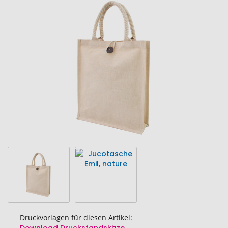
Ende
der
Bildgalerie
springen
Druckvorlagen für diesen Artikel: