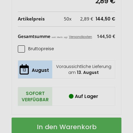
2,89 €
Artikelpreis
50x
2,89 €
144,50 €
Gesamtsumme
144,50 €
Versandkosten
exkl. MwSt. zzgl.
Bruttopreise
Voraussichtliche Lieferung
13
August
am
13. August
SOFORT
Auf Lager
VERFÜGBAR
Jucotasche
Auf
In den Warenkorb
Emil
Lager