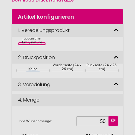
Download Druckstandskizze
Zum
Artikel konfigurieren
Anfang
der
Bildgalerie
1.
Veredelungsprodukt
springen
Jucotasche 
Emil, nature
2.
Druckposition
Vorderseite (24 x 
Rückseite (24 x 26 
Keine
26 cm)
cm)
3.
Veredelung
4.
Menge
Ihre Wunschmenge: