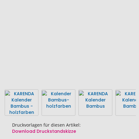
Ende
der
Bildgalerie
springen
Druckvorlagen für diesen Artikel:
Download Druckstandskizze