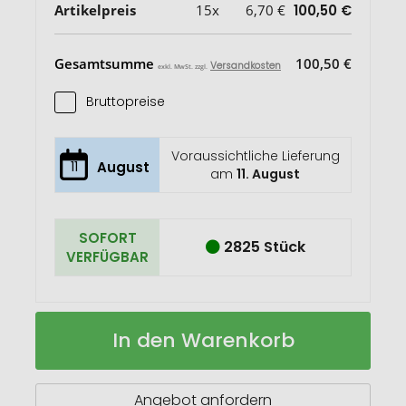
Artikelpreis
15x
6,70 €
100,50 €
Gesamtsumme
100,50 €
Versandkosten
exkl. MwSt. zzgl.
Bruttopreise
Voraussichtliche Lieferung
11
August
am
11. August
SOFORT
2825 Stück
VERFÜGBAR
KARENDA
Auf
In den Warenkorb
Kalender
Lager
Bambus
Angebot anfordern