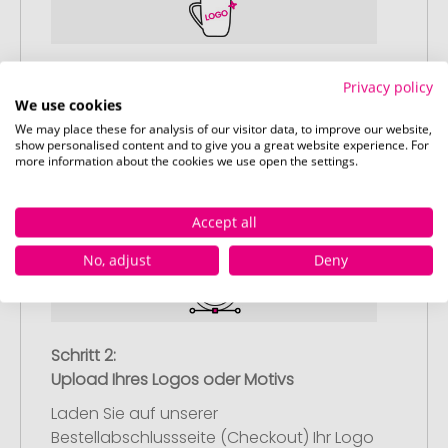
Schritt 1:
Privacy policy
Artikelkonfiguration
We use cookies
Wählen Sie Ihre gewünschten
We may place these for analysis of our visitor data, to improve our website,
show personalised content and to give you a great website experience. For
Werbeartikel aus und passen Sie diese
more information about the cookies we use open the settings.
nach Ihren Vorstellungen an.
Anschließend legen Sie die konfigurierten
Artikel in Ihren Warenkorb.
Accept all
No, adjust
Deny
Schritt 2:
Upload Ihres Logos oder Motivs
Laden Sie auf unserer
Bestellabschlussseite (Checkout) Ihr Logo