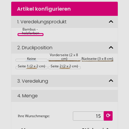
Zum
Artikel konfigurieren
Anfang
der
Bildgalerie
1.
Veredelungsprodukt
KARENDA 
Kalender 
springen
Bambus - 
holzfarben
2.
Druckposition
Vorderseite (2 x 8 
Keine
cm)
Rückseite (3 x 8 cm)
Seite 1 (2 x 2 cm)
Seite 2 (2 x 2 cm)
3.
Veredelung
4.
Menge
Ihre Wunschmenge: