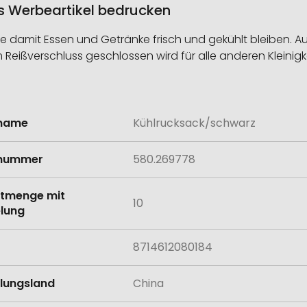
ls Werbeartikel bedrucken
e damit Essen und Getränke frisch und gekühlt bleiben. Au
m Reißverschluss geschlossen wird für alle anderen Kleinigk
lname
Kühlrucksack/schwarz
onen
lnummer
580.269778
tmenge mit
10
lung
8714612080184
llungsland
China