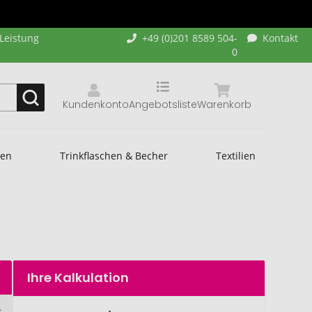
-Leistung
+49 (0)201 8589 504-
Kontakt
0
Kundenkonto
Angebotsliste
Warenkorb
hen
Trinkflaschen & Becher
Textilien
Ihre Kalkulation