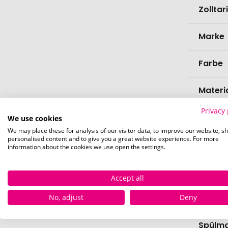
Zollta
Marke
Farbe
Materi
Privacy 
Länge
We use cookies
We may place these for analysis of our visitor data, to improve our website, s
personalised content and to give you a great website experience. For more
Breite
information about the cookies we use open the settings.
Höhe
Accept all
No, adjust
Deny
Bio-Pr
Spülma