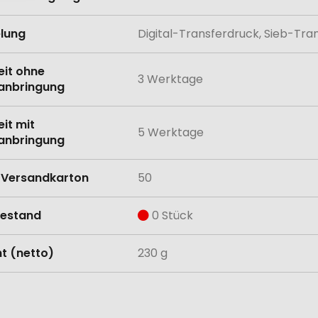
lung
Digital-Transferdruck, Sieb-Tra
eit ohne
3 Werktage
anbringung
eit mit
5 Werktage
anbringung
Versandkarton
50
estand
0 Stück
t (netto)
230 g