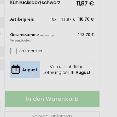
Kühlrucksack/schwarz
11,87 €
Artikelpreis
10x
11,87 €
118,70 €
Gesamtsumme
118,70 €
exkl. MwSt. zzgl.
Versandkosten
Bruttopreise
Voraussichtliche
11
August
Lieferung am
11. August
Kühlrucksack
Auf
In den Warenkorb
Lager
Angebot anfordern