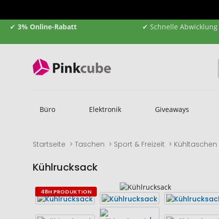
✔
3% Online-Rabatt
✔ Schnelle Abwicklung
Büro
Elektronik
Giveaways
Startseite
Taschen
Sport & Freizeit
Kühltaschen
Kühlrucksack
Zum
Zum
48H PRODUKTION
Ende
Anfang
der
der
Bildgalerie
Bildgalerie