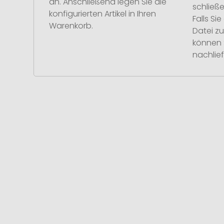
an. Anschließend legen Sie die
schließe
konfigurierten Artikel in Ihren
Falls S
Warenkorb.
Datei z
können 
nachlief