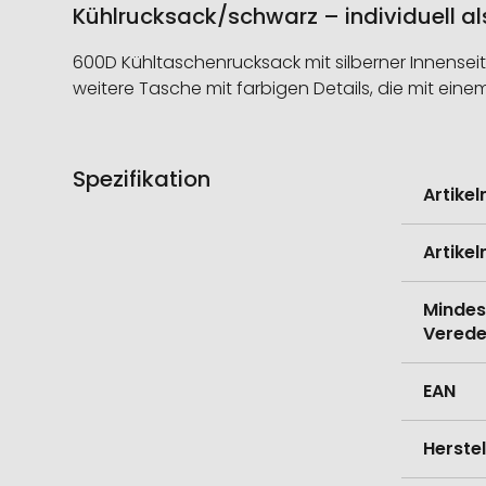
Kühlrucksack/schwarz – individuell a
600D Kühltaschenrucksack mit silberner Innenseit
weitere Tasche mit farbigen Details, die mit eine
Spezifikation
Weitere
Artike
Informati
Artike
Mindes
Verede
EAN
Herste