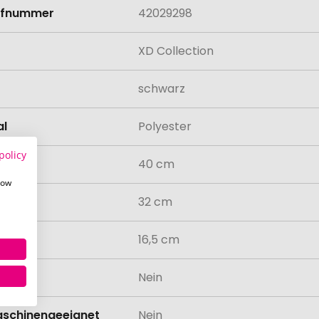
rifnummer
42029298
XD Collection
schwarz
al
Polyester
policy
40 cm
how
32 cm
16,5 cm
odukt
Nein
schinengeeignet
Nein