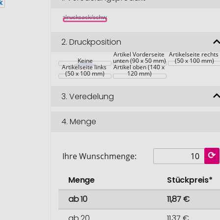
Kühlrucksack/schwarz
2.
Druckposition
Artikel Vorderseite 
Artikelseite rechts 
Keine
unten (90 x 50 mm)
(50 x 100 mm)
Artikelseite links 
Artikel oben (140 x 
(50 x 100 mm)
120 mm)
3.
Veredelung
4.
Menge
Ihre Wunschmenge:
Menge
Stückpreis*
ab 10
11,87 €
ab 20
11,37 €