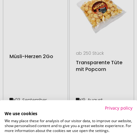
ab 250 Stück
Müsli-Herzen 2Go
Transparente Tüte
mit Popcorn
03. September
19. August
ab
1,44 €
ab
1,28 €
Privacy policy
We use cookies
We may place these for analysis of our visitor data, to improve our website,
# 445.277448
# 445.277449
show personalised content and to give you a great website experience. For
more information about the cookies we use open the settings.