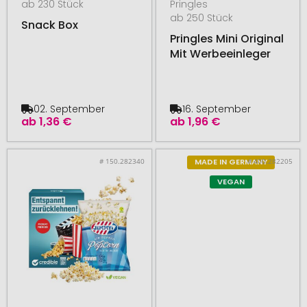
ab 230 Stück
Pringles
ab 250 Stück
Snack Box
Pringles Mini Original
Mit Werbeeinleger
02. September
16. September
ab
1,36 €
ab
1,96 €
# 150.282340
# 400.282205
MADE IN GERMANY
VEGAN