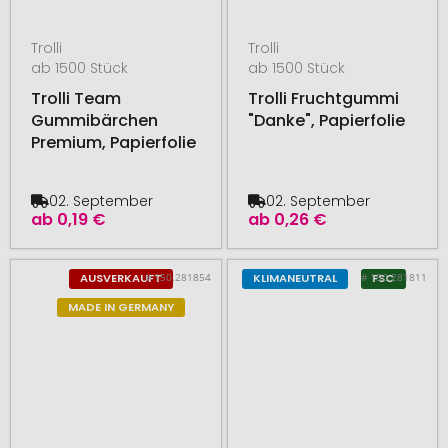
Trolli
Trolli
ab 1500 Stück
ab 1500 Stück
Trolli Team
Trolli Fruchtgummi
Gummibärchen
"Danke", Papierfolie
Premium, Papierfolie
02. September
02. September
ab
0,19 €
ab
0,26 €
# 150.281854
# 150.281811
AUSVERKAUFT
KLIMANEUTRAL
FSC
MADE IN GERMANY