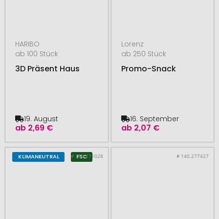
HARIBO
Lorenz
ab 100 Stück
ab 250 Stück
3D Präsent Haus
Promo-Snack
19. August
16. September
ab
2,69 €
ab
2,07 €
# 150.271028
# 140.277427
KLIMANEUTRAL
FSC