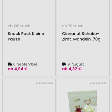
ab 100 Stück
ab 20 Stück
Snack Pack Kleine
Cinnanut Schoko-
Pause
Zimt-Mandeln, 70g
16. September
19. August
ab
4,94 €
ab
4,32 €
# 545.284510
# 545.284513