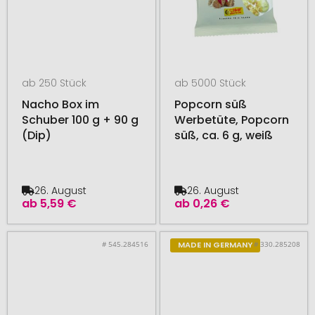
ab 250 Stück
ab 5000 Stück
Nacho Box im
Popcorn süß
Schuber 100 g + 90 g
Werbetüte, Popcorn
(Dip)
süß, ca. 6 g, weiß
26. August
26. August
ab
5,59 €
ab
0,26 €
# 545.284516
# 330.285208
MADE IN GERMANY