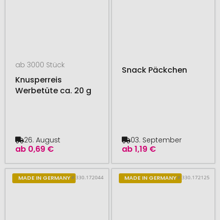
ab 3000 Stück
Snack Päckchen
Knusperreis
Werbetüte ca. 20 g
26. August
03. September
ab
0,69 €
ab
1,19 €
# 330.172044
# 330.172125
MADE IN GERMANY
MADE IN GERMANY