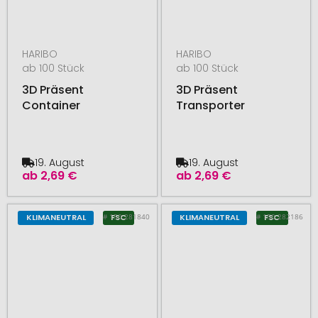
HARIBO
HARIBO
ab 100 Stück
ab 100 Stück
3D Präsent
3D Präsent
Container
Transporter
19. August
19. August
ab
2,69 €
ab
2,69 €
# 150.281840
# 150.282186
KLIMANEUTRAL
FSC
KLIMANEUTRAL
FSC