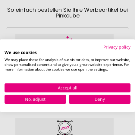
So einfach bestellen Sie Ihre Werbeartikel bei
Pinkcube
Privacy policy
We use cookies
We may place these for analysis of our visitor data, to improve our website,
Schritt 1:
show personalised content and to give you a great website experience. For
more information about the cookies we use open the settings.
Artikelkonfiguration
Wählen Sie Ihre gewünschten
Werbeartikel aus und passen Sie diese
Accept all
nach Ihren Vorstellungen an.
No, adjust
Deny
Anschließend legen Sie die konfigurierten
Artikel in Ihren Warenkorb.