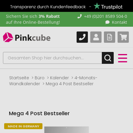
Sichern Sie sich
3% Rabatt
+49 (0)201 8589 504-0
auf Ihre Online-Bestellung!
Kontakt
Startseite
Büro
Kalender
4-Monats-
Wandkalender
Mega 4 Post Bestseller
Mega 4 Post Bestseller
MADE IN GERMANY
Zum