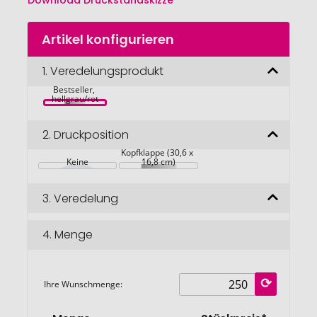
Download Druckstandskizze
Zum
Artikel konfigurieren
Anfang
der
Bildgalerie
1.
Veredelungsprodukt
Mega 4 Post 
springen
Bestseller, 
hellgrau/rot
2.
Druckposition
Kopfklappe (30,6 x 
Keine
16,8 cm)
3.
Veredelung
4.
Menge
Ihre Wunschmenge: