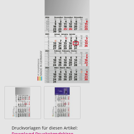
Ende
der
Bildgalerie
springen
Druckvorlagen für diesen Artikel: