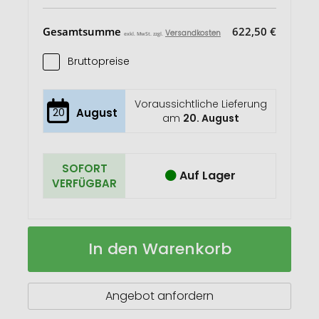
Gesamtsumme
622,50 €
Versandkosten
exkl. MwSt. zzgl.
Bruttopreise
Voraussichtliche Lieferung
20
August
am
20. August
SOFORT
Auf Lager
VERFÜGBAR
Mega
Auf
In den Warenkorb
4
Lager
Post
Bestseller
Angebot anfordern