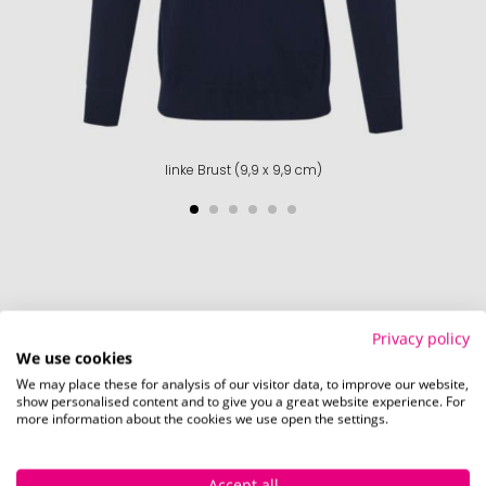
linke Brust (9,9 x 9,9 cm)
Privacy policy
We use cookies
So einfach bestellen Sie Ihre Werbeartikel bei
We may place these for analysis of our visitor data, to improve our website,
Pinkcube
show personalised content and to give you a great website experience. For
more information about the cookies we use open the settings.
Accept all