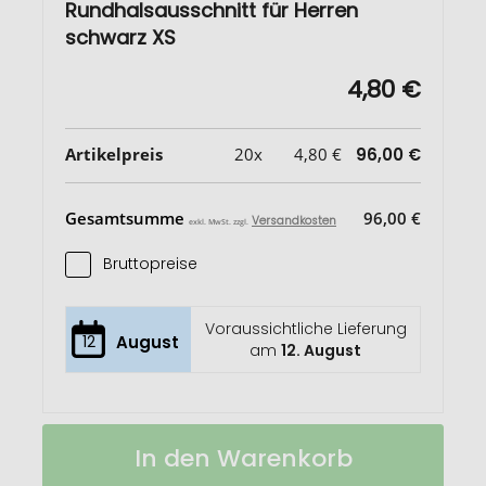
Rundhalsausschnitt für Herren
schwarz XS
4,80 €
Artikelpreis
20x
4,80 €
96,00 €
Gesamtsumme
96,00 €
Versandkosten
exkl. MwSt. zzgl.
Bruttopreise
Voraussichtliche Lieferung
12
August
am
12. August
Merrit
Auf
In den Warenkorb
Pullover
Lager
mit