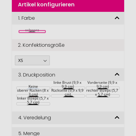
Artikel konfigurieren
Anfang
der
Bildgalerie
1.
Farbe
springen
schwarz
2.
Konfektionsgröße
3.
Druckposition
Großflächig auf die 
linke Brust (9,9 x 
Vorderseite (9,9 x 
Keine
Großflächig auf die 
9,9 cm)
9,9 cm)
oberer Rücken (8 x 
Rückseite (9,9 x 9,9 
rechter Bizeps (5,7 
3 cm)
cm)
x 5,7 cm)
linker Bizeps (5,7 x 
5,7 cm)
4.
Veredelung
5.
Menge