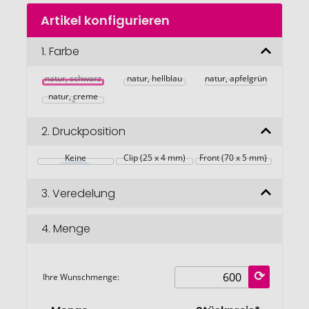
Zum
Artikel konfigurieren
Anfang
der
Bildgalerie
1.
Farbe
springen
natur, schwarz
natur, hellblau
natur, apfelgrün
natur, creme
2.
Druckposition
Keine
Clip (25 x 4 mm)
Front (70 x 5 mm)
3.
Veredelung
4.
Menge
Ihre Wunschmenge: