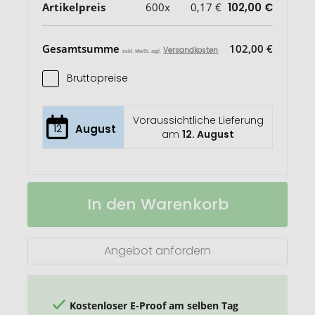
Artikelpreis
600x
0,17 €
102,00 €
Gesamtsumme
102,00 €
Versandkosten
exkl. MwSt. zzgl.
Bruttopreise
Voraussichtliche Lieferung
12
August
am
12. August
Midar
Auf
In den Warenkorb
Kugelschreiber
Lager
aus
Kork
und
Angebot anfordern
Weizenstroh
Kostenloser E-Proof am selben Tag