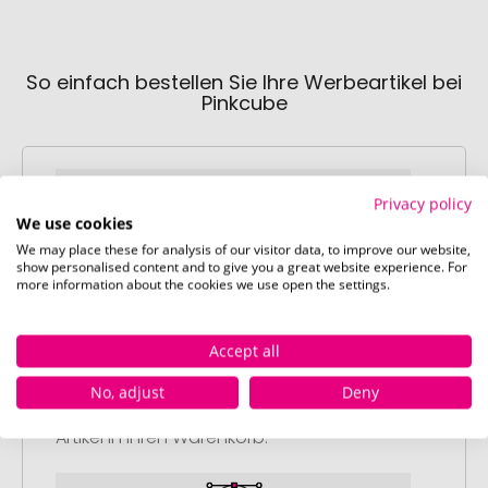
So einfach bestellen Sie Ihre Werbeartikel bei
Pinkcube
Privacy policy
We use cookies
We may place these for analysis of our visitor data, to improve our website,
show personalised content and to give you a great website experience. For
Schritt 1:
more information about the cookies we use open the settings.
Artikelkonfiguration
Wählen Sie Ihre gewünschten
Accept all
Werbeartikel aus und passen Sie diese
nach Ihren Vorstellungen an.
No, adjust
Deny
Anschließend legen Sie die konfigurierten
Artikel in Ihren Warenkorb.