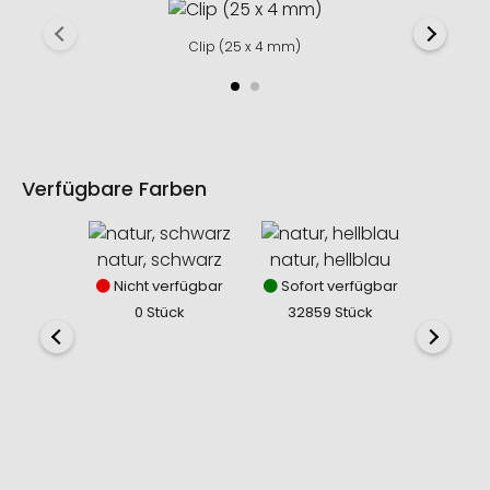
Clip (25 x 4 mm)
Verfügbare Farben
natur, schwarz
natur, hellblau
natur,
Nicht verfügbar
Sofort verfügbar
Sofor
0 Stück
32859 Stück
388