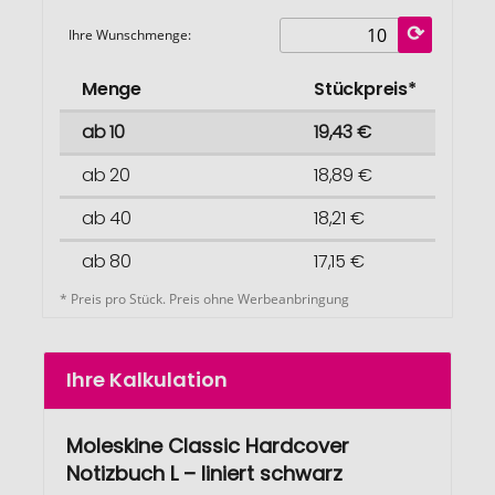
Ihre Wunschmenge:
Menge
Stückpreis*
ab 10
19,43 €
ab 20
18,89 €
ab 40
18,21 €
ab 80
17,15 €
* Preis pro Stück. Preis ohne Werbeanbringung
Ihre Kalkulation
Moleskine Classic Hardcover
Notizbuch L – liniert schwarz