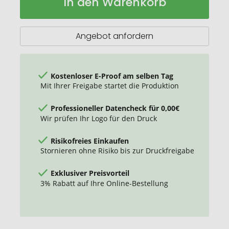
In den Warenkorb
Classic
Lager
Hardcover
Notizbuch
L
Angebot anfordern
–
liniert
Kostenloser E-Proof am selben Tag
Mit Ihrer Freigabe startet die Produktion
Professioneller Datencheck für 0,00€
Wir prüfen Ihr Logo für den Druck
Risikofreies Einkaufen
Stornieren ohne Risiko bis zur Druckfreigabe
Exklusiver Preisvorteil
3% Rabatt auf Ihre Online-Bestellung