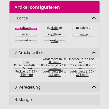
Zum
Artikel konfigurieren
Anfang
der
Bildgalerie
1.
Farbe
springen
schwarz
dunkelblau
mittelgrau
weiss
royalblau
aquablau
mittelrot
dunkelgrün
2.
Druckposition
Vorderseite (80 x 
Innenseite (55 x 55 
Keine
80 mm)
mm)
Papierband (460 x 
Rückseite (70 x 140 
Rückseite (80 x 80 
55 mm)
mm)
mm)
Rückseite (125 x 
Vorderseite (91 x 
Vorderseite (125 x 
160 mm)
186 mm)
208 mm)
3.
Veredelung
4.
Menge