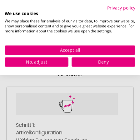
Privacy policy
We use cookies
schwarz
dunkelblau
mit
We may place these for analysis of our visitor data, to improve our website,
Sofort verfügbar
Sofort verfügbar
Sofor
show personalised content and to give you a great website experience. For
39174 Stück
5761 Stück
139
more information about the cookies we use open the settings.
Accept all
No, adjust
Deny
So einfach bestellen Sie Ihre Werbeartikel bei
Pinkcube
Schritt 1:
Artikelkonfiguration