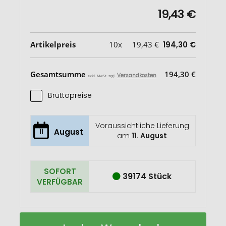
19,43 €
Artikelpreis
10x
19,43 €
194,30 €
Gesamtsumme
194,30 €
Versandkosten
exkl. MwSt. zzgl.
Bruttopreise
Voraussichtliche Lieferung
11
August
am
11. August
SOFORT
39174 Stück
VERFÜGBAR
Moleskine
Auf